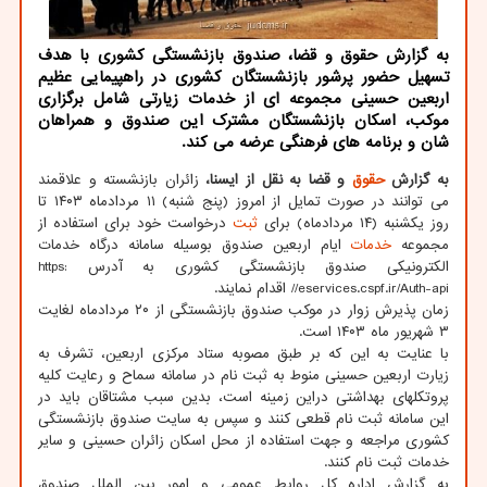
به گزارش حقوق و قضا، صندوق بازنشستگی کشوری با هدف
تسهیل حضور پرشور بازنشستگان کشوری در راهپیمایی عظیم
اربعین حسینی مجموعه ای از خدمات زیارتی شامل برگزاری
موکب، اسکان بازنشستگان مشترک این صندوق و همراهان
شان و برنامه های فرهنگی عرضه می کند.
به گزارش
حقوق
و قضا به نقل از ایسنا،
زائران بازنشسته و علاقمند
می توانند در صورت تمایل از امروز (پنج شنبه) ۱۱ مردادماه ۱۴۰۳ تا
روز یکشنبه (۱۴ مردادماه) برای
ثبت
درخواست خود برای استفاده از
مجموعه
خدمات
ایام اربعین صندوق بوسیله سامانه درگاه خدمات
الکترونیکی صندوق بازنشستگی کشوری به آدرس https:
//eservices.cspf.ir/Auth-api اقدام نمایند.
زمان پذیرش زوار در موکب صندوق بازنشستگی از ۲۰ مردادماه لغایت
۳ شهریور ماه ۱۴۰۳ است.
با عنایت به این که بر طبق مصوبه ستاد مرکزی اربعین، تشرف به
زیارت اربعین حسینی منوط به ثبت نام در سامانه سماح و رعایت کلیه
پروتکلهای بهداشتی دراین زمینه است، بدین سبب مشتاقان باید در
این سامانه ثبت نام قطعی کنند و سپس به سایت صندوق بازنشستگی
کشوری مراجعه و جهت استفاده از محل اسکان زائران حسینی و سایر
خدمات ثبت نام کنند.
به گزارش اداره کل روابط عمومی و امور بین الملل صندوق