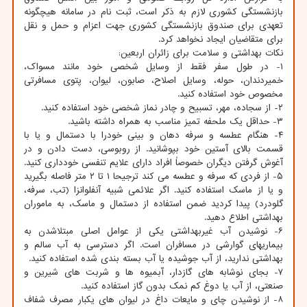
بازنشستگی کشوری لازم به ذکر است، ثبت نام در سامانه هیچگونه
تعهدی برای صندوق بازنشستگی کشوری جهت اعزام و حمل و نقل
برای متقاضیان ایجاد نخواهد کرد.
نکات بهداشتی و سلامت برای زائران اربعین:
۱- در طول سفر فقط از وسایل شخصی خود مانند مسواک،
خمیردندان، حوله، وسایل اصلاح، صابون، لیوان، پتوی مسافرتی
مخصوص خود استفاده کنید.
۲- از سجاده، مهر، تسبیح و چادر نماز شخصی خود استفاده کنید.
۳- حداقل یک ملحفه تمیز مناسب به همراه داشته باشید.
۴- هنگام عطسه و سرفه دهان و بینی خودرا با دستمال و یا با
قسمت بالای آستین خود بپوشانید. از روبوسی، دست دادن و در
آغوش گرفتن دیگران خصوصاً افراد دارای علایم تنفسی خودداری کنید.
۵- از فردی که سرفه و عطسه می کند ترجیحا ۱ تا ۲ متر فاصله بگیرید
و یا از ماسک استفاده کنید. اگر علائمی شبیه آنفلوانزا (تب، سرفه،
گلودرد) پیدا کردید ضمن استفاده از دستمال و ماسک، به ماموران
بهداشتی اطلاع دهید.
۶- نوشیدن آب غیربهداشتی یکی از عوامل اصلی مبتلاشدن به
بیماریهای گوارشی در مسافران است. اگر دسترسی به آب سالم و
بهداشتی ندارید، از آب جوشیده یا آب بسته بندی شده استفاده کنید.
۷- بجای نوشابه های گازدار، آبمیوه ها و شربت های شیرین و
صنعتی، از آب یا دوغ کم نمک بدون گاز استفاده کنید.
۸- از نوشیدن چای و مایعات داغ در لیوان های یکبار مصرف شفاف