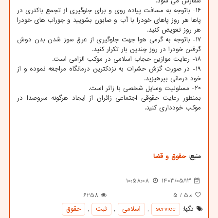
سفارش می شود.
۱۶- باتوجه به مسافت پیاده روی و برای جلوگیری از تجمع باکتری در
پاها هر روز پاهای خودرا با آب و صابون بشویید و جوراب های خودرا
هر روز تعویض کنید.
۱۷- باتوجه به گرمی هوا جهت جلوگیری از عرق سوز شدن بدن دوش
گرفتن خودرا در روز چندین بار تکرار کنید.
۱۸- رعایت موازین حجاب اسلامی در موکب الزامی است.
۱۹- در صورت گزش حشرات به نزدکترین درمانگاه مراجعه نموده و از
خود درمانی بپرهیزید.
۲۰- مسئولیت وسایل شخصی با زائر است.
بمنظور رعایت حقوقی اجتماعی زائران از ایجاد هرگونه سروصدا در
موکب خودداری کنید.
منبع:
حقوق و قضا
10:58:08
1403/05/13
6258
/ ۵
5.0
تگها:
service
,
اسلامی
,
ثبت
,
حقوق