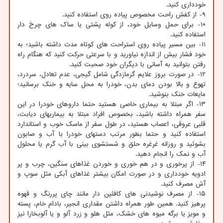
خودداری کنید.
۹- از کفش راحت مخصوص پیاده روی استفاده کنید.
۱۰- برای حمل وسایل خود، از کوله پشتی یا ساک های چرخ دار
استفاده کنید.
۱۱- بین مسیر پیاده روی استراحت های کوتاه مدت داشته باشید؛ به
خود فشار بیش از اندازه نیاورید و با سرعتی حرکت کنید که هنگام راه
رفتن بتوانید به آسانی با دیگران خود صحبت کنید.
۱۲- در صورت بروز علایم گرمازدگی شامل گیجی، عدم تعادل، سردرد،
تهوع و بالا بودن دمای بدن، خودرا به محل سایه و خنک برسانید؛
مایعات خنک بنوشید.
۱۳- اگر مبتلا به بیماری خاصی هستید حتما داروهای خودرا در این
سفر همراه داشته باشید، بخصوص افراد مبتلا به بیماریهای دیابت،
قلبی عروقی، اعصاب هستید، در طول سفر از ماسک خوب و استاندارد
استفاده کنید و حتما بطور مرتب دستهای خودرا با آب و صابون
بشوئید و روزانه غرغره حلق و شستشوی بینی با آب گرم یا محلول
آب و نمک را انجام دهید.
۱۴- از پرخوری و در هم خوری و خوردن غذاهای سنگین، چرب و پر
ادویه خودداری و در صورت امکان بیشتر غذاهای آبکی مثل سوپ و
آش مصرف کنید.
۱۵- از مصرف نوشیدنی های کافئین دار مانند چای پررنگ و قهوه
پرهیز کنید. همین طور همراه داشتن مقداری انجیر، بادام خام، پسته
و مویز یا برگه میوه های خشک، مثل هلو و زرد آلو و یا آلوبخارا نیز