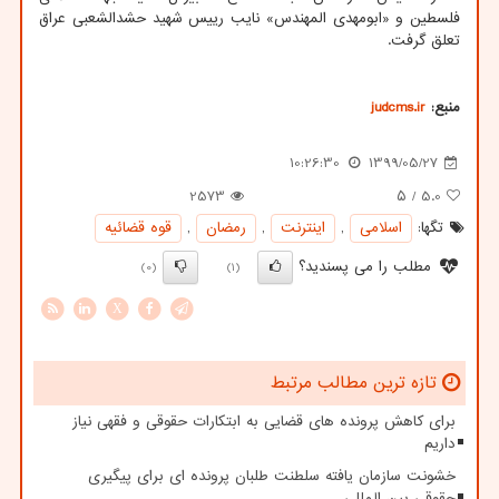
فلسطین و «ابومهدی المهندس» نایب رییس شهید حشدالشعبی عراق
تعلق گرفت.
منبع:
judcms.ir
10:26:30
1399/05/27
2573
/ ۵
5.0
تگها:
اسلامی
,
اینترنت
,
رمضان
,
قوه قضائیه
مطلب را می پسندید؟
(0)
(1)
X
تازه ترین مطالب مرتبط
برای کاهش پرونده های قضایی به ابتکارات حقوقی و فقهی نیاز
داریم
خشونت سازمان یافته سلطنت طلبان پرونده ای برای پیگیری
حقوقی بین المللی