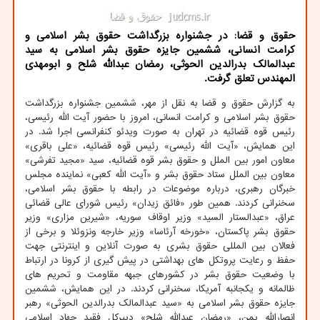
حقوق و قضا: در جشنواره بزرگداشت حقوق بشر اسلامی و
كرامت انسانی، ششمین جایزه حقوق بشر اسلامی به سید
عبدالمالك بدرالدین الحوثی، رمضان عبدالله شلح و ابومهدی
المهندس تعلق گرفت.
به گزارش حقوق و قضا به نقل از مهر، ششمین جشنواره بزرگداشت
حقوق بشر اسلامی و کرامت انسانی، امروز با حضور آیت الله رئیسی،
رئیس قوه قضائیه در تهران به صورت ویدئو کنفرانسی اجرا شد. در
این همایش، «آیت الله رئیسی» رئیس قوه قضائیه، «علی باقری»
معاون امور بین الملل و حقوق بشر قوه قضائیه، سید «مجید تفرشی»
معاون بین الملل ستاد حقوق بشر و «آیت الله کعبی» نماینده مجلس
خبرگان رهبری، درباره موضوعات در رابطه با حقوق بشر اسلامی،
سخنرانی کردند. همین طور «فائق زیدان» رئیس شورای عالی قضائی
عراق، «عبدالستار السید» وزیر اوقاف سوریه، «شیرین مزاری» وزیر
حقوق بشر پاکستان، «خورخه آرئاسا» وزیر خارجه ونزوئلا و برخی از
فعالان بین المللی حقوق بشری به صورت آنلاین و اینترنتی جهت
حفظ و رعایت پروتکل های بهداشتی در پیش گیری از کرونا در ارتباط
با وضعیت حقوق بشر در کشورهای جبهه مقاومت و تحریم های
ظالمانه و یکجانبه آمریکا، سخنرانی کردند. در این همایش، ششمین
جایزه حقوق بشر اسلامی به «سید عبدالمالک بدرالدین الحوثی» رهبر
انصارالله یمن، «رمضان عبدالله شلح» دبیرکل فقید جهاد اسلامی