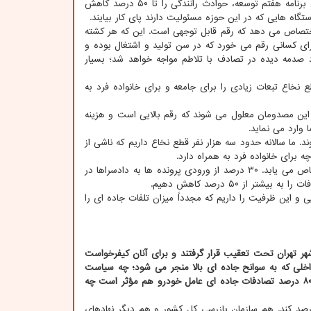
رئیس محترم پلیس راهور در جایی اعلام نموده بودند که این توانایی را داریم که تا پایان برنامه هفتم توسعه، حوادث رانندگی را تا ۵۰ درصد کاهش
اه هایی که در این حوزه مسئولیت دارند پای کار بیایند.
لی ملی ما را به خود اختصاص می دهد که رقم قابل توجهی است. این که هر کشته
رای کسانی رقم می خورد که در سن تولید و اشتغال بوده و
د صدمه دیده در تصادف با تلاطم مواجه خواهد شد؛ بسیار
ان قطع نخاع تبعات زیادی را برای جامعه و برای خانواده فرد به
دگی هر سال داریم که ۳۵۰ هزار مصدوم به بار می آورد. ۱۰ درصد از این مصدومان معلول می شوند که رقم بالایی است و هزینه
وارد می نماید.
ا گرفتار قطع نخاع می شوند. ما سالانه حدود سه هزار نفر قطع نخاع داریم که ناشی از
 برای خانواده فرد به همراه دارد.
حدود ۳۰ درصد از بودجه نظام سلامت ما به درمان افراد مصدوم از حوادث رانندگی اختصاص می یابد. ۳۰ درصد از ورودی پرونده ها به دادسراها در
از ۵۰ درصد کاهش دهیم.
ین توانایی و این ظرفیت را داریم که مجدداً میزان تلفات جاده ای را
 شهر تهران تحت تعقیب قرار گرفتند و برای آنان کیفرخواست
خلی که به سوانح جاده ای بالا منجر می شود؛ چه سیاست
درصد تصادفات جاده ای عامل خودرو هم مؤثر است چه
رصد کند. هم سازمان بازرسی کل کشور و هم دیگر نهادهای