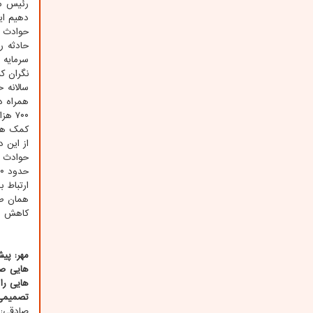
دهیم ای
حادثه ر
سرمایه 
نگران ک
همراه دا
کمک های
حوادث ر
ارتباط با
کاهش د
مهر: پی
هایی ص
هایی را
تصمیمی 
صادقی: 