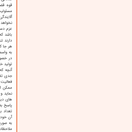
قوه قضا
مسئولیت
آلایندگی
نخواهد م
عزم دست
باشد که
دارند ت
هر جا ک
به واسط
در خصوص
تولید خ
آنچه که
جدی تغی
فعالیت 
ممکن اس
نماید و
های دیگ
پاسخ به
تعداد ب
آن خودر
به صورت
ملاحظات