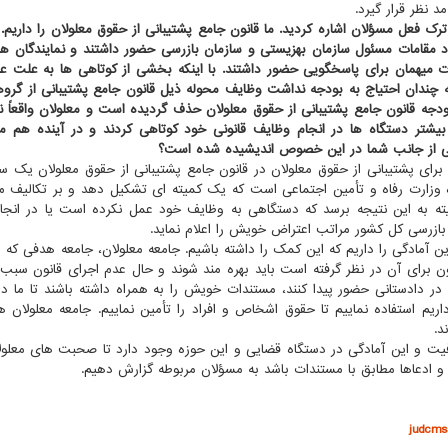
 نظر قرار گیرد.
 ترک فعل مسؤلان اشاره کردید. ما قانون جامع پشتیبانی از حقوق معلولان را داریم.
 مقامات مسئول سازمان بهزیستی و سازمان بازرسی حضور داشتند و نمایندگان ه
 میهمان برای پاسخگویی حضور داشتند. با اینکه بخشی از کوتاهی ها به علت ع
ه چندان احتیاج به بودجه نداشت وظایف محوله ذیل قانون جامع پشتیبانی از گروه
دجه قانون جامع پشتیبانی از حقوق معلولان حذف گردیده است و معلولان واقعاً ن
بیشتر دستگاه ها در انجام وظایف قانونی خود کوتاهی کردند و در آینده ه
ی از جانب شما در این خصوص اندیشیده شده است؟
برای پشتیبانی از حقوق معلولان در قانون جامع پشتیبانی از حقوق معلولان یک س
 وزارت رفاه و تأمین اجتماعی است که یک کمیته ای تشکیل دهد و بر تکالیف مق
ته به این نتیجه برسد که دستگاهی به وظایف خود عمل نکرده است یا در انجام
بازرسی کل کشور مراتب اعتراض خویش را اعلام نماید.
ین آمادگی را داریم که این کمک را داشته باشیم. جامعه معلولان، جامعه هدفی که ا
ون برای آن در نظر گرفته است باید بهره مند شوند و حال عدم اجرای قانون سب
 در دادستانی حضور پیدا کنند، مستندات خویش را به همراه داشته باشند تا ما د
اریم استفاده نماییم تا حقوق اشخاص و افراد را تأمین نماییم. جامعه معلولا
د.
یت و این آمادگی در دستگاه قضایی و این حوزه وجود دارد تا صحبت های معلولان
 و ادعاها مطابق با مستندات باشد به مسؤلان مربوطه گزارش دهیم.
judcms.