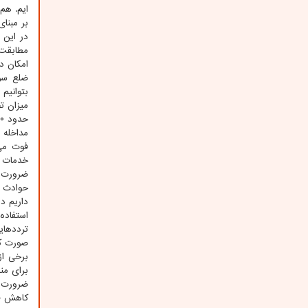
ایم. هم
بر مبنای
در این 
مطابقت 
امکان دا
ضلع سوم
بتوانیم
میزان ت
فوت می 
خدمات ت
ضرورت د
استفاده 
ترددهای
صورت ک
برخی از
برای من
ضرورت د
کاهش قا