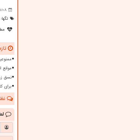
5/08
تگها:
مطل
تازه
ممنوعیت
موانع 
نسق زر
برای کا
نظرا
لط