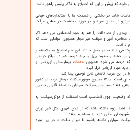
رند که پیش از این که احتیاج به تذکر پلیس راهور باشد؛
ه ماست شاید در بخشی از قسمت ها با استانداردهای جهانی
 خودرو در مقابل ضربه و در حوزه محافظت در مقابل سرقت
 توجهی از تصادفات را هم به خود اختصاص می دهد اگر
کات مخاطره آمیز و سبقت غیر مجاز همچون عواملی است که
م داشت.
نی فوت می کنند نه در محل حادثه. این هم احتیاج به ملاحظه و
محل بیمارستان جان می دهند و حدود چهل و چند درصد هم در مراکز درمانی
تی که عرضه می شود همچون
خدمات
بیمارستانی اورژانس و
د مورد ارزیابی قرار گیرد.
 در این عرصه کاهش قابل توجهی پیدا کند.
حوادث در ارتباط با موتورسیکلت سواران هم از علل دیگر افزایش جانباختگان حوادث جاده ای است. ما ۱۲ میلیون موتورسیکلت درحال تردد در کشور
داریم در حالیکه تعداد گواهینامه های صادر شده موتور سیکلت به ۶ میلیون هم نمی رسد یعنی ۵۰ درصد موتورسیکلت سواران به لحاظ قانونی توانایی
ی که وضعیت جوی نامناسب است استفاده از موتورسیکلت به
د. شاید لزوم داشته باشد که در کلان شهری مثل شهر تهران
وندان امکان دارد به مخاطره بیفتد.
لت سواران داشته باشیم تا میزان تلفات ما در این مورد