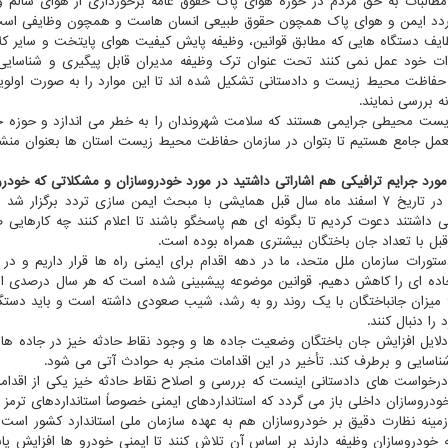
مطالبات به حق مردم در حوزه هوای پاک حقوق عامه برخورداری از هوای سال
ردد ایمن و هوای پاک همچون حقوق طبیعی انسان هاست و همچون وظایفی است 
یف دستگاه هایی که مطابق قوانین، وظیفه پایش کیفیت هوای پایتخت و سایر کلان
ات خود عمل نمی کنند تحت عنوان ترک وظیفه مدیران قابل پیگیری و شناسایی
حفاظت محیط زیست و دادستانی تشکیل شده اند تا این موارد را به صورت اول
ه بررسی نمایند.
یست محیطی جرایمی هستند که سلامت شهروندان را به خطر می اندازد و حوزه حی
عمل جامع هستیم تا بتوان در سازمان حفاظت محیط زیست استان ها بعنوان منشور 
 مورد جرایم ترافیکی هم اشاراتی داشتید در مورد خودروسازان و مشکلاتی که خودر
صادقی: در تاریخ ۷ اسفند ماه سال قبل همایشی با مبحث ایمن سازی تردد برگ
ی داشتند دعوت کردیم تا بگونه ای هم پاسخگو باشند تا اعلام کنند چه کارهایی ص
قبل با تعداد جان باختگان بیشتری همراه بوده است.
دستورات سازمان ملل متحد، ما در دهه اقدام برای ایمنی راه ها قرار داریم و د
اده ای را کاهش دهیم. قوانین موضوعه پیشبینی شده است که هر سال درصدی از 
سال ۹۸ میزان جانباختگان با یک روند رو به رشد، شیب صعودی داشته است و باید دس
 را دنبال کنند.
دلایل افزایش جان باختگان وضعیت جاده ها و وجود نقاط حادثه خیز در جاده ه
شناسایی و برطرف کند. تأخیر در این اقدامات منجر به حوادث آتی می شود.
درخواست های دادستانی اینست که بررسی و اصلاح نقاط حادثه خیز یکی از اقدا
ودروسازان داخلی باز می گردد که استانداردهای ایمنی خصوصاً استانداردهای ترمز 
زمینه نظارت دقیق بر خودروسازان هم به عهده سازمان ملی استاندارد کشور است و
خودروسازان وظیفه دارند بر اساس آن تلاش کنند تا ایمنی خودرو ها افزایش یابد