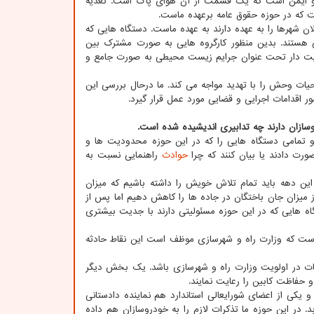
م و ایمن است که یک قسمت از آن هوای پاک است. تغذیه
که در حوزه حقوق عامه برعهده ماست.
 شهرها را به عهده دارند به عهده ماست. دستگاه هایی که
 هستند. بدین منظور کارگروه هایی به صورت مشترک بین
ویت دار تحت عنوان جرایم زیست محیطی به صورت جامع و
ات وحش را با تهدید مواجه می کند. ما درحال بررسی این
اقدامات اجرایی و قضایی مورد عمل قرار گیرد.
وسازان دارند چه تدابیری اندیشیده شده است
.
زار شد و تمامی دستگاه هایی را که در این حوزه محدودیت ها و
ورت دادند یا بیان کنند که چرا
حوادث
راهنمایی نسبت به
ر این دهه باید تمام تلاش خویش را داشته باشیم که میزان
میزان جان باختگان در جاده ها را کاهش دهیم اما پس از
تگاه هایی که در این حوزه مسئولیتی دارند با جدیت بیشتری
است که وزارت راه و شهرسازی موظف است این نقاط حادثه
مات در اولویت وزارت راه و شهرسازی باشد. یک بخش دیگر
و حفاظت کابین را رعایت نمایند.
 یکی از اعضای شورایعالی استاندارد هم نماینده دادستانی
. در این حوزه ما تذکرات لازم را به خودروسازان هم داده