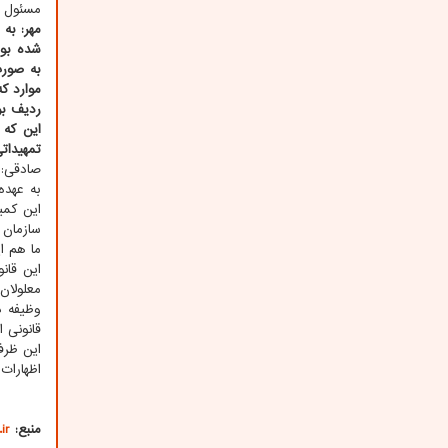
مسئول مد
مهر: به
شده بود
به صورت
موارد ک
ردیف بو
این که 
تمهیدات
صادقی: 
به عهده
این کمی
سازمان 
ما هم ا
این قان
معلولان
وظیفه د
قانونی ان
این ظرف
اظهارات
منبع:
ir