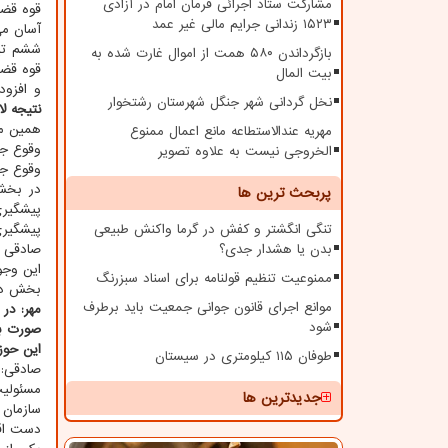
مشارکت ستاد اجرائی فرمان امام در آزادی
قوه قضا
۱۵۲۳ زندانی جرایم مالی غیر عمد
آسان می
ششم تیر
بازگرداندن ۵۸۰ همت از اموال غارت شده به
قوه قضا
بیت المال
و افزود
نخل گردانی شهر جنگل شهرستان رشتخوار
نتیجه لا
همین مب
مهریه عندالاستطاعه مانع اعمال ممنوع
وقوع جر
الخروجی نیست به علاوه تصویر
وقوع جر
در بخش
پربحث ترین ها
پیشگیری
تنگی انگشتر و کفش در گرما واکنش طبیعی
پیشگیری
بدن یا هشدار جدی؟
صادقی د
این وجو
ممنوعیت تنظیم قولنامه برای اسناد سبزرنگ
بخش دوم
موانع اجرای قانون جوانی جمعیت باید برطرف
مهر: در
شود
صورت بو
این حوز
طوفان ۱۱۵ کیلومتری در سیستان
صادقی: 
مسئولیت
جدیدترین ها
سازمان 
دست اقد