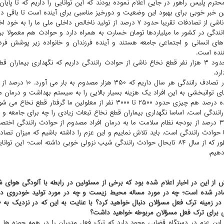
ن خبر خوبی برای بهبود این وضعیت و دورخیز مناسبی برای آینده است تا باقی دستگ
حوادث ناشی از تصادفات تقریبا حدود ۷ درصد از تولید ناخالص داخ
انندگی در کشور ما میلیاردها تومان خسارت به همراه دارد و حوادث هم معمولا ب
های انسانی و اجتماعی جامعه هستند و آینده فرزندان و خانواده زیر پوشش فر
ننده است.
سالانه حدود ۳ هزار نفر قطع نخاع ناشی از حوادث رانندگی داریم که نگهداری بیمار
رد.
۷۰۰ هزار تصادف رانن
 توانبخشی به این افراد یک هزینه بسیار بالایی را به سیستم بهداشت و درمان ما 
از این ده درصد هم چیزی حدود ۲۵۰۰ تا ۳۰۰۰ نفر از معلولین م
انندگی است. اساسا نگهداری بیماران قطع نخاع تبعات زیادی را چه برای جامعه و چه
 حوادث رانندگی است. باید تلاش نماییم و این عزم را داشته باشیم که میزان تصادفات را به بیشتر 
همان طور که از سال ۸۴ تابحال حوادث رانندگی شیب نزولی خوبی داشته است؛ ا
هیم.
ش از این در اخبار اعلام شده بود که برخی از مسئولین در رابطه با آلودگی هوای
ادر شده است
؛ چه در مورد مساله محیط زیست و چه در مورد تولید خودروی دا
 در زمینه ترک فعل مسؤلان دنبال خواهید کرد؟
با عنایت به این که در نزدیک به
۸۰
برای ترک فعل مسؤلان مربوطه خواهید داشت؟
این عزم در دستگاه قضایی وجود دارد که ترک فعل مدیران را در همه حوزه ها 