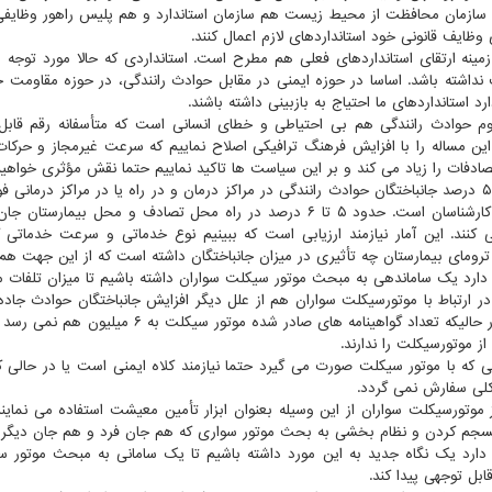
 سازمان محافظت از محیط زیست هم سازمان استاندارد و هم پلیس راهور وظایفی دا
 وظایف قانونی خود استانداردهای لازم اعمال کنند.
زمینه ارتقای استانداردهای فعلی هم مطرح است. استانداردی که حالا مورد توج
نداشته باشد. اساسا در حوزه ایمنی در مقابل حوادث رانندگی، در حوزه مقاومت
رد استانداردهای ما احتیاج به بازبینی داشته باشند.
 حوادث رانندگی هم بی احتیاطی و خطای انسانی است که متأسفانه رقم قابل
 این مساله را با افزایش فرهنگ ترافیکی اصلاح نماییم که سرعت غیرمجاز و حر
صادفات را زیاد می کند و بر این سیاست ها تاکید نماییم حتما نقش مؤثری خواهی
حدود ۵۰ درصد جانباختگان حوادث رانندگی در مراکز درمان و در راه یا در مراکز درما
مداخله کارشناسان است. حدود ۵ تا ۶ درصد در راه محل تصادف و 
کنند. این آمار نیازمند ارزیابی است که ببینیم نوع خدماتی و سرعت خدما
رومای بیمارستان چه تأثیری در میزان جانباختگان داشته است که از این جهت هم بای
ارد یک ساماندهی به مبحث موتور سیکلت سواران داشته باشیم تا میزان تلفات ما
از موتورسیکلت را ندارند.
ی که با موتور سیکلت صورت می گیرد حتما نیازمند کلاه ایمنی است یا در حال
لی سفارش نمی گردد.
 موتورسیکلت سواران از این وسیله بعنوان ابزار تأمین معیشت استفاده می نماین
سجم کردن و نظام بخشی به بحث موتور سواری که هم جان فرد و هم جان دیگر شهر
ارد یک نگاه جدید به این مورد داشته باشیم تا یک سامانی به مبحث موتور سیک
بل توجهی پیدا کند.