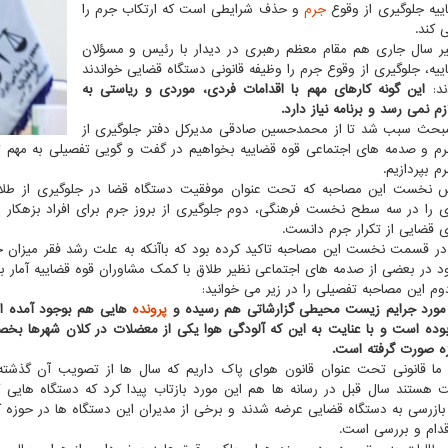
ییه جلوگیری از وقوع
جرم
و حذف شرایطی است که ارتکاب جرم را
 کند.
 سال جاری هم مقام معظم رهبری در دیدار با رئیس و مسؤلان
ییه، جلوگیری از وقوع جرم را وظیفه قانونی دستگاه قضایی خواندند
ند:
این گونه کارهای مهم با اقدامات فردی، موردی و ریاستی به
زم نمی رسد و برنامه نیاز دارد.
حث سبب شد تا از محمدحسین صادقی مدیرکل دفتر جلوگیری از
م و صدمه های اجتماعی قوه قضاییه بخواهیم در گفت و گویی تفصیلی به مهم تر
م بپردازیم.
 نخست این مصاحبه که تحت عنوان موفقیت دستگاه قضا در جلوگیری از طلا
 را در سه سطح نخست فرهنگی، دوم جلوگیری از بروز جرم برای افراد بزهکار ی
 قضایی از تکرار جرم دانست.
ر قسمت نخست این مصاحبه تاکید کرده بود که باآنکه به علت رشد فقر میزان
د در بعضی از صدمه های اجتماعی نظیر طلاق با کمک مشاوران قوه قضاییه آمار به
 این مصاحبه تفصیلی را در زیر می خوانید:
 مورد جرایم زیست محیطی گزارشاتی هم رسیده و
پرونده
هایی هم بوجود آمده اس
ده است و با عنایت به این که آلودگی هوا یکی از معضلات در کلان شهرها بخ
ه صورت گرفته است.
ما قانونی تحت عنوان قانون هوای پاک داریم که سال ها از تصویب آن گذشته 
 هستند سال قبل در رسانه ها هم این مورد بازتاب پیدا کرد که دستگاه هایی 
بازرسی به دستگاه قضایی عرضه شدند و برخی از مدیران این دستگاه ها در حوزه ک
ام و بررسی است.