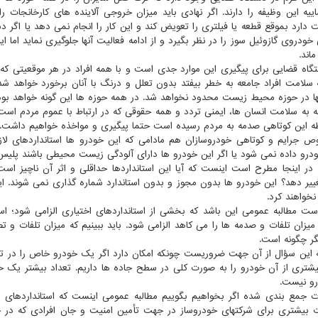
ییه این وظیفه را دارند. اگر نهادی باید میزان خروجی آلاینده های کارخانجات را
 دارد بموقع قطعه یا فیلتری را تعویض کند و این کار را انجام نمی دهد یا اگر 
 خودروی گازوئیل سوز را در نظر بگیرد و از ادامه فعالیت آنها جلوگیری نماید اما ا
اند.
گاه قضایی برای پیگیری این موارد جدی است و با همه افراد در هر موقعیتی که ب
 سلامت افراد جامعه به خطر بیفتد بدون تعلل و درنگ با آنان برخورد خواهد شد.
نها در حوزه محیط زیست محدود نخواهد شد. در همه حوزه ها این گونه خواهد بود
ه به سلامت انسان ها، ایمنی تردد و همه حقوقی که در ارتباط با عموم مردم است
ه این کوتاهی صدمه به مردم رسیده است حتما پیگیری و مواخذه خواهیم داشت.
 جرایم و کوتاهی خودروسازان هم مادامی که این خودرو ها استانداردهای لازم ر
ودرو داده نمی شود یا اگر این خودرو ها دارای آلودگی زیست محیطی باشند پلیس ر
 در اینجا مطرح است اینست که آیا این استانداردها حداقلی و اثر آن ناچیز اس
یر دهد؟ این خودرو ها بدون مجوز و بدون استاندارد شماره گذاری نمی شوند. ای
نخواهند کرد.
ت مطالبه عمومی این باشد که بخشی از استانداردهای اختیاری الزامی شود؛ است
 میزان تلفات و صدمه ها را می کاهد الزامی شود. باید ببینیم که میزان تلفات و
ر چگونه است.
 این سؤال از آن جهت ضروریست چونکه امکان دارد اگر یک خودرو خاص را در تصا
یشتری از آن خودرو را به صورت کلی در سطح جاده ها داریم. تعداد بیشتر یک 
و نیست.
 جمع بندی شده اگر بخواهیم بگوییم مطالبه عمومی اینست که استانداردهای در
 بیشتری برای شرکتهای خودروساز در جهت تأمین امنیت و جان افرادی که در خ