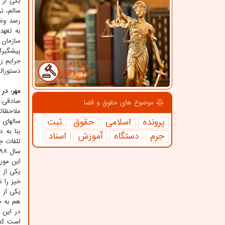
یکی از 
سالم، ت
رصد وظا
به تعهد
سازمان 
پیشگیران
جرایم ز
دستورال
مهر: در
موضوع های حقوق و قضا
ملاحظات
پرونده
اسلامی
حقوق
ثبت
سالهای 
بنا به 
جرم
دستگاه
آموزش
اسناد
تلفات ج
این مورد
یکی از 
خیز را 
یکی از 
هم به خ
در این 
است که 