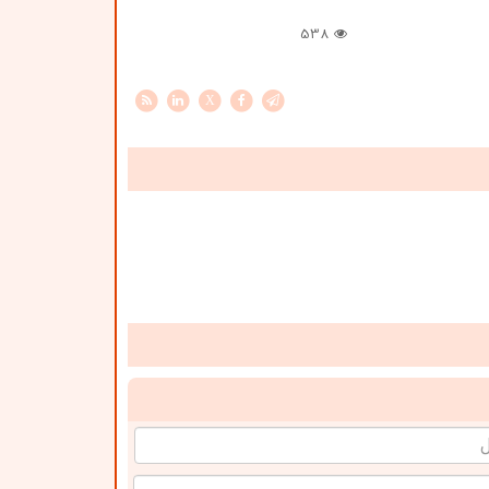
538
X