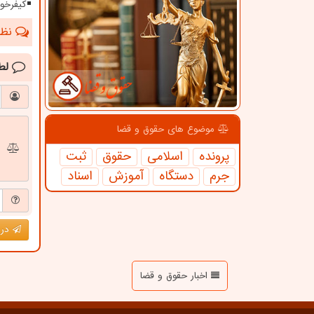
کیفرخو
نظرا
لط
موضوع های حقوق و قضا
پرونده
اسلامی
حقوق
ثبت
جرم
دستگاه
آموزش
اسناد
درج
اخبار حقوق و قضا