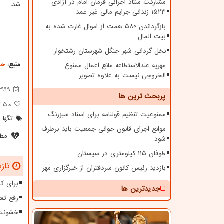
مشارکت ستاد اجرائی فرمان امام در آزادی
شد.
۱۵۲۳ زندانی جرایم مالی غیر عمد
بازگرداندن ۵۸۰ همت از اموال غارت شده به
بیت المال
نخل گردانی شهر جنگل شهرستان رشتخوار
منبع:
حق
مهریه عندالاستطاعه مانع اعمال ممنوع
الخروجی نیست به علاوه تصویر
3/19
پربحث ترین ها
 ۵
5.0
ممنوعیت تنظیم قولنامه برای اسناد سبزرنگ
تگها:
موانع اجرای قانون جوانی جمعیت باید برطرف
مطل
شود
طوفان ۱۱۵ کیلومتری در سیستان
تازه
بازدید رئیس کانون سردفتران از خبرگزاری مهر
برای کا
جدیدترین ها
رفع تعهدات ارزی بیش 
خشونت 