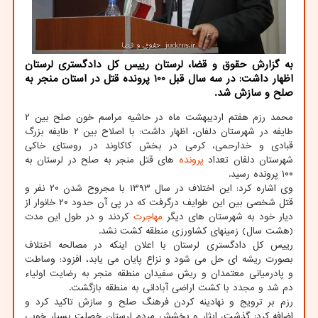
به گزارش حقوق و قضا، لرستان رییس کل دادگستری لرستان
اظهار داشت: در سه سال قبل 100 پرونده قتل در استان منجر به
صلح و سازش شد.
محمد رزم هفتم اردیبهشت ماه در حاشیه مراسم خون صلح بین ۲
طایفه در شهرستان دلفان، اظهار داشت: با اصلاح بین ۲ طایفه بزرگ
قبادی و خدارحمی، کرمی در بخش کاکاوند در روستای خاکی
شهرستان دلفان تعداد
پرونده
های قتل منجر به صلح در لرستان به
۱۰۰ پرونده رسید.
وی اشاره کرد: این اختلاف در سال ۱۳۹۳ با مجروح شدن ۲۰ نفر و
قتل شخصی بین این طوایف درگرفت که در پی آن حدود ۲۰ خانوار از
دیار خود به شهرستان های دیگر
مهاجرت
کردند و در طول این مدت
(هشت سال) زمینهای کشاورزی منطقه کشت نشد.
رییس کل دادگستری لرستان با اعلان اینکه در مصالحه اختلاف
بصورت ریشه ای حل می شود و نزاع پایان می یابد، افزود: وساطت
و پادرمیانی معتمدان و ریش سفیدان منطقه منجر به رضایت اولیاء
دم شد و مجدد با کشت اراضی آبادانی به منطقه بازگشت.
رزم بر ترویج و نهادینه کردن فرهنگ صلح و سازش تاکید کرد و
اضافه کرد: گذشت، ایثار و بخشش مردم لرستان خصلت بسیار خوبی