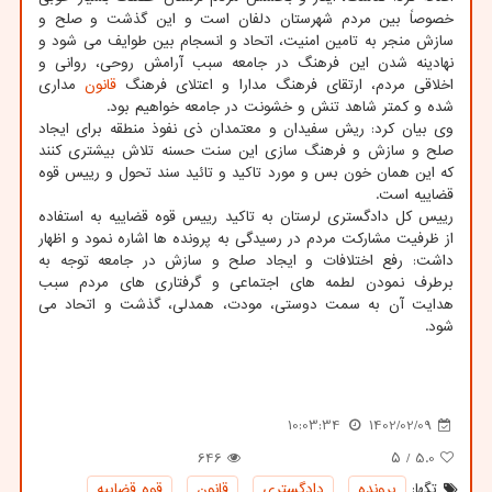
خصوصاً بین مردم شهرستان دلفان است و این گذشت و صلح و
سازش منجر به تامین امنیت، اتحاد و انسجام بین طوایف می شود و
نهادینه شدن این فرهنگ در جامعه سبب آرامش روحی، روانی و
اخلاقی مردم، ارتقای فرهنگ مدارا و اعتلای فرهنگ
قانون
مداری
شده و کمتر شاهد تنش و خشونت در جامعه خواهیم بود.
وی بیان کرد: ریش سفیدان و معتمدان ذی نفوذ منطقه برای ایجاد
صلح و سازش و فرهنگ سازی این سنت حسنه تلاش بیشتری کنند
که این همان خون بس و مورد تاکید و تائید سند تحول و رییس قوه
قضاییه است.
رییس کل دادگستری لرستان به تاکید رییس قوه قضاییه به استفاده
از ظرفیت مشارکت مردم در رسیدگی به پرونده ها اشاره نمود و اظهار
داشت: رفع اختلافات و ایجاد صلح و سازش در جامعه توجه به
برطرف نمودن لطمه های اجتماعی و گرفتاری های مردم سبب
هدایت آن به سمت دوستی، مودت، همدلی، گذشت و اتحاد می
شود.
10:03:34
1402/02/09
646
/ ۵
5.0
تگها:
پرونده
,
دادگستری
,
قانون
,
قوه قضاییه