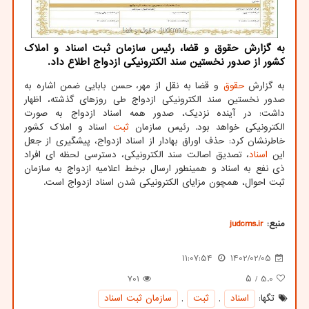
به گزارش حقوق و قضا، رئیس سازمان ثبت اسناد و املاک
کشور از صدور نخستین سند الکترونیکی ازدواج اطلاع داد.
به گزارش
حقوق
و قضا به نقل از مهر، حسن بابایی ضمن اشاره به
صدور نخستین سند الکترونیکی ازدواج طی روزهای گذشته، اظهار
داشت: در آینده نزدیک، صدور همه اسناد ازدواج به صورت
الکترونیکی خواهد بود. رئیس سازمان
ثبت
اسناد و املاک کشور
خاطرنشان کرد: حذف اوراق بهادار از اسناد ازدواج، پیشگیری از جعل
این
اسناد
، تصدیق اصالت سند الکترونیکی، دسترسی لحظه ای افراد
ذی نفع به اسناد و همینطور ارسال برخط اعلامیه ازدواج به سازمان
ثبت احوال، همچون مزایای الکترونیکی شدن اسناد ازدواج است.
منبع:
judcms.ir
11:07:54
1402/02/05
701
/ ۵
5.0
تگها:
اسناد
,
ثبت
,
سازمان ثبت اسناد