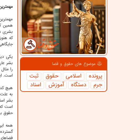
مهمتری
مهمترین
همین کم
بشری می
که هنوز
جایگاهی
یکی دیگ
بشر عار
موضوع های حقوق و قضا
را مثال
پرونده
اسلامی
حقوق
ثبت
است. ای
جرم
دستگاه
آموزش
اسناد
هیچ کدا
به علت 
بشر اسل
است که 
حقوق بش
همه این
گسترده،
فضاهای 