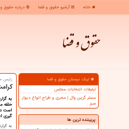
خانه
آرشیو حقوق و قضا
درباره حقوق و 
حقوق و قضا
لینک دوستان حقوق و قضا
رئیس مرك
كرامت
تبلیغات انتخابات مجلس
مستر گرین وال | مجری و طراح انواع دیوار
به گزا
سبز
حلقه مف
است در 
گیری اع
پربیننده ترین ها
به گزار