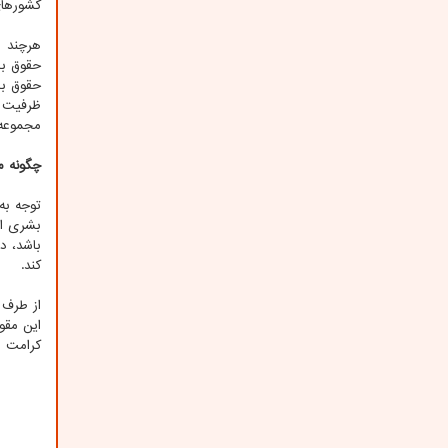
کشورهای
هرچند ظ
حقوق بش
ظرفیت ه
مجموعه 
چگونه م
توجه به
بشری اس
باشد، د
کند.
از طرف 
این مقو
کرامت ا