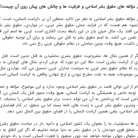
ن مؤلفه های حقوق بشر اسلامی و ظرفیت ها و چالش های پیش روی آن چیست؟
 مؤلفه حقوق بشر اسلامی به نظر من تاکید منطقی آن بر «کرامت انسانی» است. 
بود هم هست که در فرایند عملی حقوق بشر غربی، در مواردی، حقوق بشر ن
 افتد. یک مثال خیلی بارز در این رابطه بحث اتانازی است. غربی ها اسم این قتل
 نفس می کشد، به اسم حقوق بشر به قتل می رسانند و برای آن توجیه حقوقی ه
 داشت، هیچ وقت چنین مباحثی در نظام حقوقی غربی رخ نمی داد.
ر از همین مثال ها، مشروعیت حقوق بشری بخشیدن به قتل جنین است. قتل پ
ی از کرامت بشری است. حالا این دو مورد که عرض کردم، مثال های کوچکی به ش
 زد که نظام حقوق بشر غربی به سیاست مداران غربی تحمیل می کند. مواردی مثل
ن موضوعات همه به علت مطرح نبودن و ارج ننهادن واقعی به کرامت انسانی است
م از این توالی فاسد در حقوق بشر اسلامی وجود ندارد و این موضوع، مؤلفه و 
توجه خاص و همیشگی به کرامت انسانی، هیچ وقت مجوز قتل یک انسان بی گنا
امی است که پرداختن به آن می تواند دست برتر حقوق بشر اسلامی را بنمایاند
ویترین حقوق بشر غربی با ژست های عامه پسند اما بی منطق، در کنار فضاسازی ر
ر اسلامی، یعنی همین کرامت انسانی را در فضای حقوق بین الملل نمی دهد.
 ها مسئولیت ما را بعنوان یک کشور اسلامی و داعیه دار در مباحث حقوق بشری س
 منطق قوی خودمان را در حقوق بشر به دنیا عرضه نماییم، که اگر این اتفاق به 
حقوقی جهانی مواجه خواهد شد چون منطبق با فطرت انسانی است و راه خودش ر