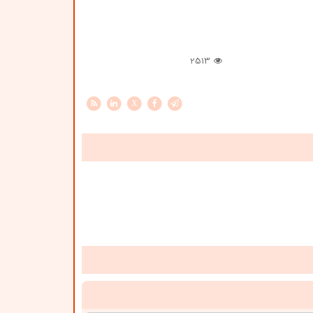
2513
X