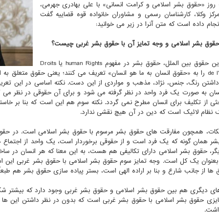
روز «حقوق بشر اسلامی و کرامت انسانی» با علی بهادری جهرمی،
کز وکلا، کارشناسان رسمی و مشاوران خانواده قوه قضاییه گفت
نجام داده است که متن آنرا در زیر می خوانید:
قوق بشر اسلامی و وجه تمایز آن با حقوق بشر غربی چیست؟
در دکترین حقوق بین الملل، حقوق بشر در مفهوم human Rights یا Droits
de l'homme را به «حقوق انسان به ما هو انسان» تعریف می کنند؛ یعنی حقوق متعلق 
داشتن رنگ، جنس، نژاد، مذهب و مواردی از این دست. نکته اساسی در این تعریف
سان به صورت یک فرد واحد در نظر گرفته می شود و برای آن حقوقی در نظر می گ
ی از تکلیف برای انسان مطرح نمی گردد. نکته سوم هم این است که بنا بر خاس
 نظام لائیک است که دین در آن هیچ نقشی ندارد.
ات، همچون مفارقت های حقوق بشر مرسوم با حقوق بشر اسلامی است. در حقوق ب
بشر همان گونه که یک فرد است و از حقوقی برخوردار است، یک واحد از اجتماع 
ر، حقوق بشر اسلامی دارای تکالیفی هم هست، به این معنا که هر انسان در ساخت
بعنوان یک کل است. وجه تمایز سوم حقوق بشر اسلامی با حقوق بشر غربی این ا
ها از جانب شارع و بنا بر اراده الهی است، بستر پیاده سازی حقوق بشر هم طبعاً
های دیگری هم بین حقوق بشر اسلامی و حقوق بشر غربی وجود دارد که بیشتر شک
یزی حقوق بشر اسلامی با حقوق بشر غربی است که بدون در نظر داشتن این ها 
اشت.