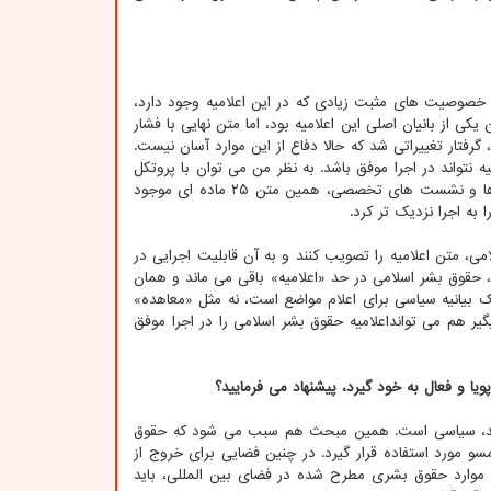
ب در اوت ۱۹۹۰ مشکل اجرا داشت. علیرغم خصوصیت های مثبت زیادی که در این اعلامیه وجود دارد،
ی از بانیان اصلی این اعلامیه بود، اما متن نهایی با فشار
رفتار تغییراتی شد که حالا دفاع از این موارد آسان نیست.
 نتواند در اجرا موفق باشد. به نظر من می توان با پروتکل
های الحاقی به اعلامیه، اختلاف نظرها را به حداقل رساند؛ یا این که با تشکیل کمیسیون ها و نشست های تخصصی، همین متن ۲۵ ماده ای موجود
ا به اجرا نزدیک تر کرد.
، متن اعلامیه را تصویب کنند و به آن قابلیت اجرایی در
حقوق بشر اسلامی در حد «اعلامیه» باقی می ماند و همان
یک بیانیه سیاسی برای اعلام مواضع است، نه مثل «معاهده»
ر هم می توانداعلامیه حقوق بشر اسلامی را در اجرا موفق
یا و فعال به خود گیرد، پیشنهاد می فرمایید؟
 باشد، سیاسی است. همین مبحث هم سبب می شود که حقوق
و مورد استفاده قرار گیرد. در چنین فضایی برای خروج از
ه موارد حقوق بشری مطرح شده در فضای بین المللی، باید