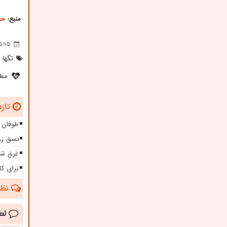
منبع:
حق
5/15
تگها:
مطل
تازه
طوفان ۱۱۵ کیلومتری در سیستا
نسق زر
غرق شدگی امس
برای کا
نظرا
لط