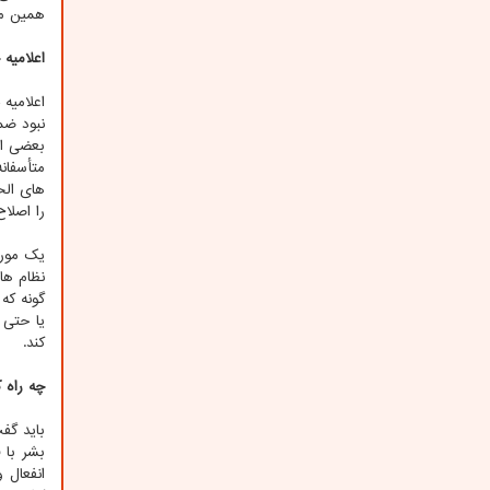
همین مب
اعلامیه
نبود ضم
بعضی از
متأسفان
را اصلاح
یک مورد
نظام ها
گونه که
یا حتی 
کند.
چه راه 
باید گف
بشر با 
انفعال 