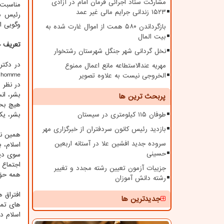
مشارکت ستاد اجرائی فرمان امام در آزادی
مناسبت 
۱۵۲۳ زندانی جرایم مالی غیر عمد
رئیس مر
وگویی ا
بازگرداندن ۵۸۰ همت از اموال غارت شده به
بیت المال
تعریف ح
نخل گردانی شهر جنگل شهرستان رشتخوار
مهریه عندالاستطاعه مانع اعمال ممنوع
الخروجی نیست به علاوه تصویر
در نظر 
بشر، ان
پربحث ترین ها
هیچ بحث
طوفان ۱۱۵ کیلومتری در سیستان
بشر، یک
بازدید رئیس کانون سردفتران از خبرگزاری مهر
همین نک
سروده جدید افشین علا در آستانه اربعین
اسلام، 
حسینی
سوی دیگ
اجتماع 
جزییات آزمون تعیین رشته مجدد و تغییر
همه حق 
رشته دانش آموزان
افتراق 
جدیدترین ها
های تما
اسلام د