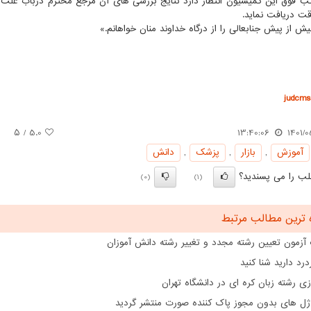
اتب فوق این کمیسیون انتظار دارد نتایج بررسی های آن مرجع محترم درباب عل
ت دریافت نماید.
ش از پیش جنابعالی را از درگاه خداوند منان خواهانم.»
judcms.
/ ۵
5.0
13:40:06
1401/0
آموزش
,
بازار
,
پزشك
,
دانش
ب را می پسندید؟
(0)
(1)
 ترین مطالب مرتبط
 آزمون تعیین رشته مجدد و تغییر رشته دانش آموزان
درد دارید شنا کنید
ازی رشته زبان کره ای در دانشگاه تهران
ژل های بدون مجوز پاک کننده صورت منتشر گردید