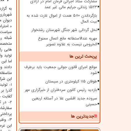
مشارکت ستاد اجرائی فرمان امام در آزادی
۱۵۲۳ زندانی جرایم مالی غیر عمد
به گزا
شهریار
بازگرداندن ۵۸۰ همت از اموال غارت شده به
دیوان م
بیت المال
« احترا
نخل گردانی شهر جنگل شهرستان رشتخوار
سیاست 
شبانه ر
مهریه عندالاستطاعه مانع اعمال ممنوع
متخصص د
الخروجی نیست به علاوه تصویر
هایی را
تولید و
پربحث ترین ها
اما این 
موانع اجرای قانون جوانی جمعیت باید برطرف
دادند و 
شود
متاسفان
این شرک
طوفان ۱۱۵ کیلومتری در سیستان
۱- تولی
بازدید رئیس کانون سردفتران از خبرگزاری مهر
گذرا بر
کفایت م
سروده جدید افشین علا در آستانه اربعین
۲- در 
حسینی
سفارشات
پرداختی
جدیدترین ها
۳- وظی
این عرص