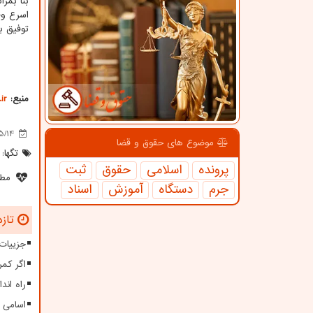
بنا بمر
اسرع وق
توفیق بی
منبع:
ir
5/14
موضوع های حقوق و قضا
تگها:
پرونده
اسلامی
حقوق
ثبت
مطل
جرم
دستگاه
آموزش
اسناد
تازه
جزییات
اگر کمر
راه اند
اسامی 