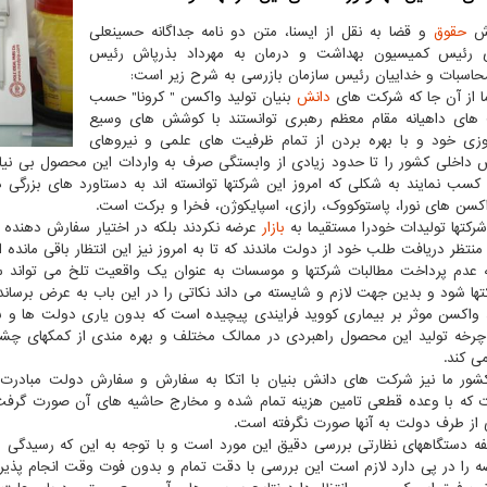
رش
حقوق
و قضا به نقل از ایسنا، متن دو نامه جداگانه حسینعلی
ی رئیس کمیسیون بهداشت و درمان به مهرداد بذرپاش رئیس
حاسبات و خداییان رئیس سازمان بازرسی به شرح زیر است:
ما از آن جا که شرکت های
دانش
بنیان تولید واکسن " کرونا" حسب
های داهیانه مقام معظم رهبری توانستند با کوشش های وسیع
وزی خود و با بهره بردن از تمام ظرفیت های علمی و نیروهای
اخلی کشور را تا حدود زیادی از وابستگی صرف به واردات این محصول بی نیا
 کسب نمایند به شکلی که امروز این شرکتها توانسته اند به دستاورد های بزرگی 
اکسن های نورا، پاستوکووک، رازی، اسپایکوژن، فخرا و برکت است.
شرکتها تولیدات خودرا مستقیما به
بازار
عرضه نکردند بلکه در اختیار سفارش دهنده 
منتظر دریافت طلب خود از دولت ماندند که تا به امروز نیز این انتظار باقی مانده 
ه عدم پرداخت مطالبات شرکتها و موسسات به عنوان یک واقعیت تلخ می تواند
تها شود و بدین جهت لازم و شایسته می داند نکاتی را در این باب به عرض برساند:
د واکسن موثر بر بیماری کووید فرایندی پیچیده است که بدون یاری دولت ها و با
 چرخه تولید این محصول راهبردی در ممالک مختلف و بهره مندی از کمکهای چ
ی کند.
کشور ما نیز شرکت های دانش بنیان با اتکا به سفارش و سفارش دولت مبادرت به
 که با وعده قطعی تامین هزینه تمام شده و مخارج حاشیه های آن صورت گرفت تن
 از طرف دولت به آنها صورت نگرفته است.
فه دستگاههای نظارتی بررسی دقیق این مورد است و با توجه به این که رسیدگی 
ه را در پی دارد لازم است این بررسی با دقت تمام و بدون فوت وقت انجام پذیرد