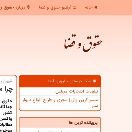
خانه
آرشیو حقوق و قضا
درباره حقوق و 
حقوق و قضا
لینک دوستان حقوق و قضا
شهریاری 
چرا م
تبلیغات انتخابات مجلس
مستر گرین وال | مجری و طراح انواع دیوار
حقوق و
سبز
جداگان
کشور 
واکسن 
پربیننده ترین ها
مطالب
سرخورد