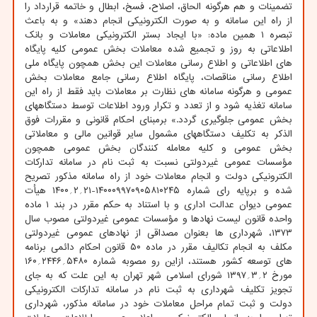
تضمینات و هم هرگونه الحاق، اصلاح، فسخ، ابطال و خاتمه قرارداد را
از راه این سامانه و به صورت الکترونیکی انجام دهند» و به باعث
تبصره ۱ همین ماده: «با ایجاد بستر الکترونیکی معاملات و بانک
اطلاعاتی به روز و تجمیع شده معاملات بخش عمومی کلیه پایگاه
های اطلاعاتی و اطلاع رسانی معاملات این بخش همچون پایگاه ملی
اطلاع رسانی مناقصات، پایگاه اطلاع رسانی جامع معاملات بخش
عمومی و هرگونه سامانه های نظارت بر معاملات باید فقط از راه این
سامانه تغذیه شود و از تعدد و تکرار ورود اطلاعات توسط دستگاههای
بخش عمومی جلوگیری گردد.» برمبنای احکام قانونی و مقررات فوق
الذکر به تکلیف دستگاههای مشمول سایر قوانین مالی و معاملاتی
بخش عمومی و کلیه معامله کنندگان بخش عمومی همچون
مؤسسات عمومی غیردولتی نسبت به ثبت نام در سامانه تدارکات
الکترونیکی دولت و انجام معاملات خود از راه سامانه مذکور تصریح
شده و برپایه رای شماره ۱۴۰۰۰۹۹۷۰۹۰۵۸۱۰۲۴۵-۲۱؍۲؍۱۴۰۰ هیأت
عمومی دیوان عدالت اداری و با استناد به حکم مقرر در بند ۱ ماده
واحده قانون لیست نهادها و مؤسسات عمومی غیردولتی مصوب سال
۱۳۷۳، شهرداری ها بعنوان مصداقی از نهادهای عمومی غیردولتی
مکلف به انجام تکالیف مقرر در ماده ۵۰ قانون احکام دائمی برنامه
های توسعه کشور هستند، ازاین رو مصوبه شماره ۵۴۸۰؍۲۴۴۶؍۱۶۰
مورخ ۲؍۳؍۱۳۹۷ شورای اسلامی شهر تهران به این علت که به جای
تجویز تکلیف شهرداری به ثبت نام در سامانه تدارکات الکترونیکی
دولت و ثبت تمام مراحل معاملات خود در سامانه مذکور، شهرداری