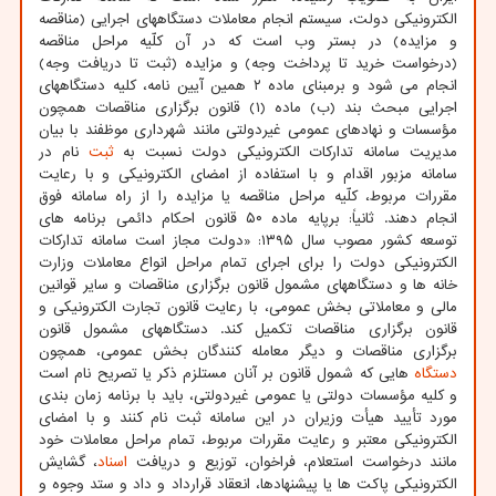
الکترونیکی دولت، سیستم انجام معاملات دستگاههای اجرایی (مناقصه
و مزایده) در بستر وب است که در آن کلّیه مراحل مناقصه
(درخواست خرید تا پرداخت وجه) و مزایده (ثبت تا دریافت وجه)
انجام می شود و برمبنای ماده ۲ همین آیین نامه، کلیه دستگاههای
اجرایی مبحث بند (ب) ماده (۱) قانون برگزاری مناقصات همچون
مؤسسات و نهادهای عمومی غیردولتی مانند شهرداری موظفند با بیان
مدیریت سامانه تدارکات الکترونیکی دولت نسبت به
ثبت
نام در
سامانه مزبور اقدام و با استفاده از امضای الکترونیکی و با رعایت
مقررات مربوط، کلّیه مراحل مناقصه یا مزایده را از راه سامانه فوق
انجام دهند. ثانیاً: برپایه ماده ۵۰ قانون احکام دائمی برنامه های
توسعه کشور مصوب سال ۱۳۹۵: «دولت مجاز است سامانه تدارکات
الکترونیکی دولت را برای اجرای تمام مراحل انواع معاملات وزارت
خانه ها و دستگاههای مشمول قانون برگزاری مناقصات و سایر قوانین
مالی و معاملاتی بخش عمومی، با رعایت قانون تجارت الکترونیکی و
قانون برگزاری مناقصات تکمیل کند. دستگاههای مشمول قانون
برگزاری مناقصات و دیگر معامله کنندگان بخش عمومی، همچون
دستگاه
هایی که شمول قانون بر آنان مستلزم ذکر یا تصریح نام است
و کلیه مؤسسات دولتی یا عمومی غیردولتی، باید با برنامه زمان بندی
مورد تأیید هیأت وزیران در این سامانه ثبت نام کنند و با امضای
الکترونیکی معتبر و رعایت مقررات مربوط، تمام مراحل معاملات خود
مانند درخواست استعلام، فراخوان، توزیع و دریافت
اسناد
، گشایش
الکترونیکی پاکت ها یا پیشنهادها، انعقاد قرارداد و داد و ستد وجوه و