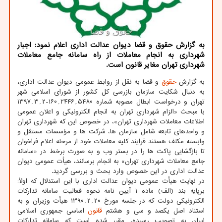
به گزارش حقوق و قضا دیوان عدالت اداری اعلام نمود: اجبار
شهرداری به انجام معاملات از راه سامانه جامع معاملات
شهرداری تهران مغایر قانون است.
به گزارش
حقوق
و قضا به نقل از روابط عمومی دیوان عدالت اداری،
به دنبال شکایت سازمان بازرسی کل کشور از شورای اسلامی شهر
تهران و درخواست ابطال مصوبه شماره ۵۴۸۰؍۲۴۴۶؍۱۶۰-۲؍۳؍۱۳۹۷
با مبحث «الزام شهرداری تهران به انجام الکترونیکی و اعلان عمومی
اطلاعات معاملات شهرداری تهران»، در خصوص این که شهرداری تهران
و واحدهای تابعه شامل سازمان ها، شرکت ها و مؤسسات مستقل و
وابسته مکلف هستند فرایند کلیه معاملات خود از مرحله اعلام فراخوان
تا بازگشایی پاکت ها را در بستر وب و به صورت برخط در «سامانه
جامع معاملات شهرداری تهران» به انجام برسانند، هیأت عمومی دیوان
عدالت اداری در این خصوص وارد بحث و بررسی گردید.
در نهایت هیأت عمومی دیوان عدالت اداری با این استدلال که اولاً:
برپایه بند (الف) ماده ۱ آیین نامه نحوه فعالیت سامانه تدارکات
الکترونیکی دولت که در جلسه مورخ ۲۰؍۲؍۱۳۹۰ هیأت وزیران و به
استناد اصل یکصد و سی و هشتم
قانون
اساسی جمهوری اسلامی
ایران به تصویب رسیده، مقرر شده است که سامانه تدارکات