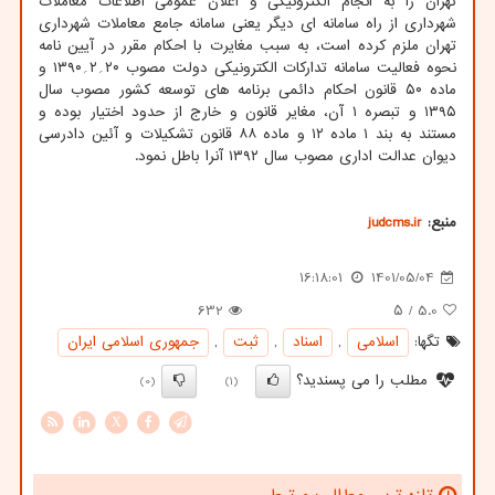
تهران را به انجام الکترونیکی و اعلان عمومی اطلاعات معاملات
شهرداری از راه سامانه ای دیگر یعنی سامانه جامع معاملات شهرداری
تهران ملزم کرده است، به سبب مغایرت با احکام مقرر در آیین نامه
نحوه فعالیت سامانه تدارکات الکترونیکی دولت مصوب ۲۰؍۲؍۱۳۹۰ و
ماده ۵۰ قانون احکام دائمی برنامه های توسعه کشور مصوب سال
۱۳۹۵ و تبصره ۱ آن، مغایر قانون و خارج از حدود اختیار بوده و
مستند به بند ۱ ماده ۱۲ و ماده ۸۸ قانون تشکیلات و آئین دادرسی
دیوان عدالت اداری مصوب سال ۱۳۹۲ آنرا باطل نمود.
منبع:
judcms.ir
16:18:01
1401/05/04
632
/ ۵
5.0
تگها:
اسلامی
,
اسناد
,
ثبت
,
جمهوری اسلامی ایران
مطلب را می پسندید؟
(0)
(1)
X