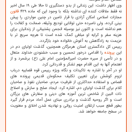
وی اظهار داشت: این زندانی از بدو دستگیری تا حالا طی ۱۹ سال اخیر
نه فقط ملاقات کننده ای نداشته بلکه با وجود این که ماده ۴۲۹
قانون
مجازات اسلامی امکان آزادی با قرار تامین در چنین مواردی را پیش
بینی کرده، ولی نامبرده حتی توانایی تودیع وثیقه، ضمانت و کفالت را
هم نداشته است و اکنون نیز بوسیله انجمن پشتیبانی از زندانیان برای
هزینه سفر و کرایه او مبلغی کمک شده است تا هرچه سریع تر با
عزیمت به زادگاهش به آغوش خانواده خود بازگردد.
رییس کل دادگستری استان هرمزگان همچنین، گذشت اولیای دم در
این
پرونده
را اقدامی درخور تحسین و سبب خشنودی خداوند متعال
و در تأسی از سیره حضرت امیرالمؤمنین امام علی (ع) برشمرد و از
اهتمام آنها به این اقدام مهم تشکر و قدردانی کرد.
او در آخر با اشاره به تاکیدات و نگاه ویژه رییس قوه قضاییه درباب
لزوم کوشش برای تعیین تکلیف محکومان قدیمی پرونده های
قصاص و استفاده حداکثری از ظرفیت مردم، صاحبان نفوذ و صاحبان
کلام برای گذشت اولیای دم، اشاره کرد: ایجاد صلح و سازش و اصلاح
ذات البین از شاخص ترین آموزه های دینی و سفارش های بزرگان
است و اگر روحیه گذشت و برادری مبنای عمل آحاد مردم قرار گیرد
بطور قطع سبب ارتقای امنیت روانی و نهادینه شدن اخلاق و معنویت
در سطح جامعه خواهد شد.