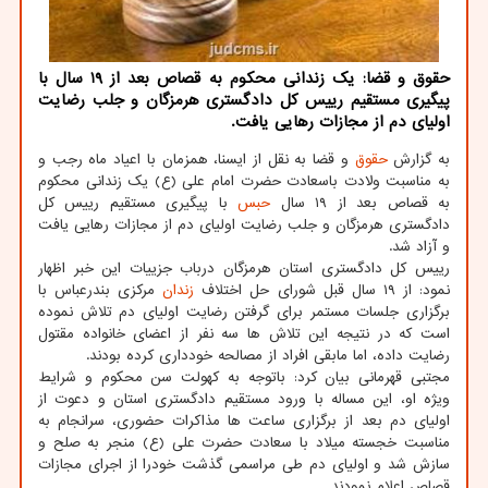
حقوق و قضا: یک زندانی محکوم به قصاص بعد از 19 سال با
پیگیری مستقیم رییس کل دادگستری هرمزگان و جلب رضایت
اولیای دم از مجازات رهایی یافت.
به گزارش
حقوق
و قضا به نقل از ایسنا، همزمان با اعیاد ماه رجب و
به مناسبت ولادت باسعادت حضرت امام علی (ع) یک زندانی محکوم
به قصاص بعد از ۱۹ سال
حبس
با پیگیری مستقیم رییس کل
دادگستری هرمزگان و جلب رضایت اولیای دم از مجازات رهایی یافت
و آزاد شد.
رییس کل دادگستری استان هرمزگان درباب جزییات این خبر اظهار
نمود: از ۱۹ سال قبل شورای حل اختلاف
زندان
مرکزی بندرعباس با
برگزاری جلسات مستمر برای گرفتن رضایت اولیای دم تلاش نموده
است که در نتیجه این تلاش ها سه نفر از اعضای خانواده مقتول
رضایت داده، اما مابقی افراد از مصالحه خودداری کرده بودند.
مجتبی قهرمانی بیان کرد: باتوجه به کهولت سن محکوم و شرایط
ویژه او، این مساله با ورود مستقیم دادگستری استان و دعوت از
اولیای دم بعد از برگزاری ساعت ها مذاکرات حضوری، سرانجام به
مناسبت خجسته میلاد با سعادت حضرت علی (ع) منجر به صلح و
سازش شد و اولیای دم طی مراسمی گذشت خودرا از اجرای مجازات
قصاص اعلام نمودند.