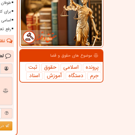
طوفان ۱۱۵ کیلومتری در سیستا
برای کا
اسامی 
رفع تعهدات ارزی بیش 
نظرا
لط
موضوع های حقوق و قضا
پرونده
اسلامی
حقوق
ثبت
جرم
دستگاه
آموزش
اسناد
درج