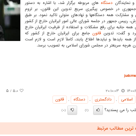
و نمایندگان
دستگاه
های مربوطه برگزار شد، با اشاره به دستور
مهوری در خصوص پیگیری سریع تدوین این قانون، بر لزوم
و مشارکت همه دستگاهها و نهادهای متولی تاکید نمود. بر طبق
رش، رییس جمهور در جلسه شورای عالی امور ایرانیان خارج از کشور
 همه جانبه برای رفع مشکلات و استفاده از ظرفیت ایرانیان خارج
کرد و گفت: تدوین
قانون
جامع برای ایرانیان خارج از کشور که
از همه بایدها و نبایدها اطلاع یابند، کاملاً لازم است و لازم است
ون هرچه سریعتر در مجلس شورای اسلامی به تصویب برسد.
judcms.
/ ۵
5.0
20:10:03
1400/
اسلامی
,
دادگستری
,
دستگاه
,
قانون
ب را می پسندید؟
(0)
(1)
 ترین مطالب مرتبط