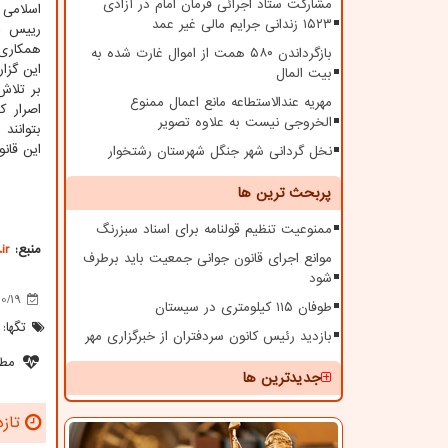
مشارکت ستاد اجرائی فرمان امام در آزادی
اسلامی 
۱۵۲۳ زندانی جرایم مالی غیر عمد
رییس ج
همکاری 
بازگرداندن ۵۸۰ همت از اموال غارت شده به
این گزا
بیت المال
بر تلاش
مهریه عندالاستطاعه مانع اعمال ممنوع
اصرار 
الخروجی نیست به علاوه تصویر
بتوانند 
این قان
نخل گردانی شهر جنگل شهرستان رشتخوار
پربحث ترین ها
ممنوعیت تنظیم قولنامه برای اسناد سبزرنگ
منبع:
ir
موانع اجرای قانون جوانی جمعیت باید برطرف
شود
10/19
طوفان ۱۱۵ کیلومتری در سیستان
تگها:
بازدید رئیس کانون سردفتران از خبرگزاری مهر
مطل
جدیدترین ها
تازه