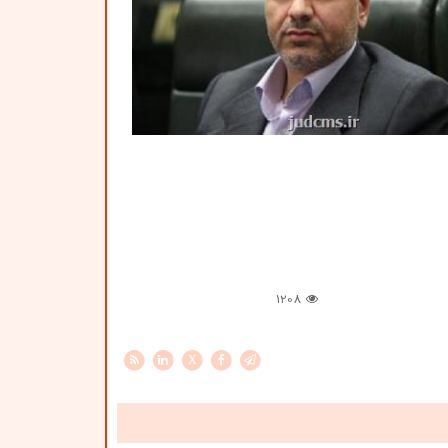
1208
X