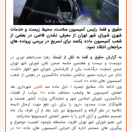
حقوق و قضا: رئیس كمیسیون سلامت، محیط زیست و خدمات
شهری شورای شهر تهران از معرفی نشدن قاضی در بعضی از
شعب كمیسیون ماده یكصد برای تسریع در بررسی پرونده های
مراجعان انتقاد نمود.
به گزارش حقوق و قضا به نقل از ایسنا،
زهرا صدراعظم نوری در
دویست و بیست و هفتمین جلسه صحن علنی شورای شهر تهران
ضمن تسلیت درگذشت یکی از کارشناسان شورای شهر اظهار داشت:
تذکر من درباره حضور نداشتن نماینده دادگستری در بعضی از شعب
کمیسیون های ماده 100 است.
وی ادامه داد: مطابق تبصره 1 ذیل ماده صد
قانون
شهرداری ها،
اعضای کمیسیون ها وشعب مختلف ماده 100 مرکب از قضات
دادگستری، شورای اسلامی شهر و نمایندگان وزارت کشور هستند و
قانونگذار مدت محدود 10روز را برای ذی نفع جهت ارسال لایحه
دفاعیه در نظر گرفته و کمیسیونها نیز باید بعد از آن ظرف یک ماه
تصمیم مقتضی و آرای لازم را با حضور اعضای کمیسیونها صادرکنند.
این عضو شورای شهر تهران افزود: متاسفانه باوجود اهمیت موضوع و
پیگیری های مستمر اداره کل اجرایی کمیسیون های ماده 100 در