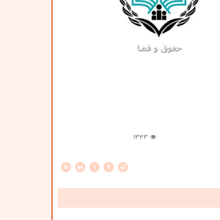
1343
X