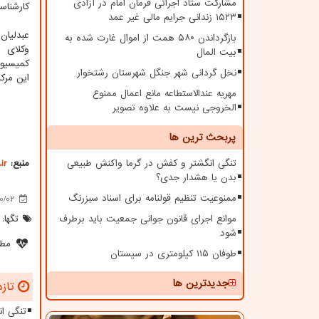
مشارکت ستاد اجرائی فرمان امام در آزادی
کارشناس
۱۵۲۳ زندانی جرایم مالی غیر عمد
عبدلیان
بازگرداندن ۵۸۰ همت از اموال غارت شده به
وکلای 
بیت المال
کمیسیون
نخل گردانی شهر جنگل شهرستان رشتخوار
این مرک
مهریه عندالاستطاعه مانع اعمال ممنوع
الخروجی نیست به علاوه تصویر
پربحث ترین ها
تنگی انگشتر و کفش در گرما واکنش طبیعی
منبع:
ir
بدن یا هشدار جدی؟
ممنوعیت تنظیم قولنامه برای اسناد سبزرنگ
0/02
موانع اجرای قانون جوانی جمعیت باید برطرف
تگها:
شود
مطل
طوفان ۱۱۵ کیلومتری در سیستان
جدیدترین ها
تازه
تنگی ا