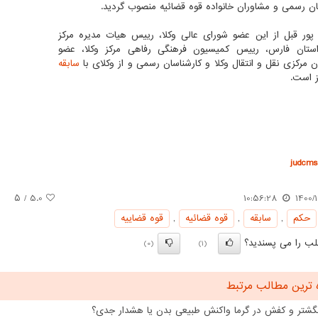
ان رسمی و مشاوران خانواده قوه قضائیه منصوب گردید.
 پور قبل از این عضو شورای عالی وکلا، رییس هیات مدیره مرکز
استان فارس، رییس کمیسیون فرهنگی رفاهی مرکز وکلا، عضو
 مرکزی نقل و انتقال وکلا و کارشناسان رسمی و از وکلای با
سابقه
ز است.
judcms.
/ ۵
5.0
10:56:28
1400/1
حكم
,
سابقه
,
قوه قضائیه
,
قوه قضاییه
ب را می پسندید؟
(0)
(1)
 ترین مطالب مرتبط
نگشتر و کفش در گرما واکنش طبیعی بدن یا هشدار جدی؟