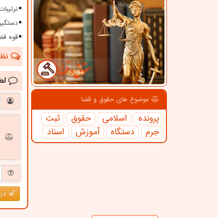
ترتیبات
دستگیری زوج س
قوه قض
نظرا
لط
موضوع های حقوق و قضا
پرونده
اسلامی
حقوق
ثبت
جرم
دستگاه
آموزش
اسناد
درج