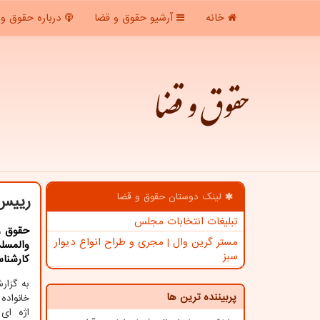
خانه
آرشیو حقوق و قضا
درباره حقوق و 
حقوق و قضا
لینک دوستان حقوق و قضا
رییس 
تبلیغات انتخابات مجلس
حقوق و
مستر گرین وال | مجری و طراح انواع دیوار
والمسلم
سبز
کارشناس
به گزا
پربیننده ترین ها
خانواده
اژه ای