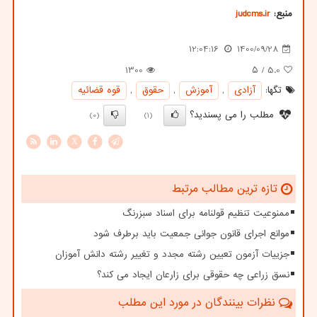
منبع:
judcms.ir
12:04:16
1400/09/28
1300
/ ۵
5.0
تگها:
آزادی
,
آموزش
,
حقوق
,
قوه قضائیه
مطلب را می پسندید؟
(0)
(1)
X
تازه ترین مطالب مرتبط
ممنوعیت تنظیم قولنامه برای اسناد سبزرنگ
موانع اجرای قانون جوانی جمعیت باید برطرف شود
جزییات آزمون تعیین رشته مجدد و تغییر رشته دانش آموزان
نسق زراعی چه حقوقی برای زارعان ایجاد می کند؟
نظرات بینندگان در مورد این مطلب