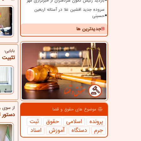
بازدید رئیس کانون سردفتران از خبرگزاری مهر
سروده جدید افشین علا در آستانه اربعین
حسینی
جدیدترین ها
بابایی:
تثبیت ارا
از سوی ر
موضوع های حقوق و قضا
دستور 
پرونده
اسلامی
حقوق
ثبت
جرم
دستگاه
آموزش
اسناد