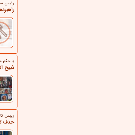
رئیس ساز
راهبرده
با حكم ح
ذبیح ال
رییس كان
حذف تا