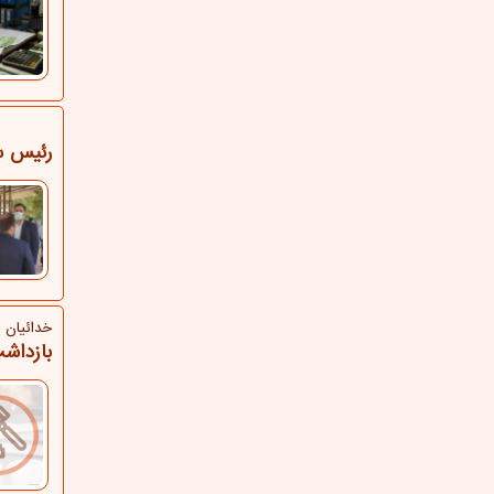
رئیس س
خدائیان خ
بازداشت 38 كارمند سازمان ثب