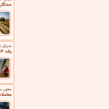
حدنگار
مدیركل ث
رشد ۱۲ درصدی تعداد پرونده های مختومه اجرای اسناد رسمی لرستان
معاون سا
معاملا