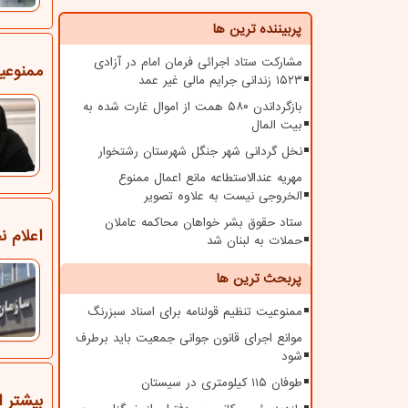
پربیننده ترین ها
مشارکت ستاد اجرائی فرمان امام در آزادی
ممنوعی
۱۵۲۳ زندانی جرایم مالی غیر عمد
بازگرداندن ۵۸۰ همت از اموال غارت شده به
بیت المال
نخل گردانی شهر جنگل شهرستان رشتخوار
مهریه عندالاستطاعه مانع اعمال ممنوع
الخروجی نیست به علاوه تصویر
ستاد حقوق بشر خواهان محاکمه عاملان
اعلام ن
حملات به لبنان شد
پربحث ترین ها
ممنوعیت تنظیم قولنامه برای اسناد سبزرنگ
موانع اجرای قانون جوانی جمعیت باید برطرف
شود
طوفان ۱۱۵ کیلومتری در سیستان
بیشتر از 77 هزار مشاور املاک به سامانه ثبت اسنا