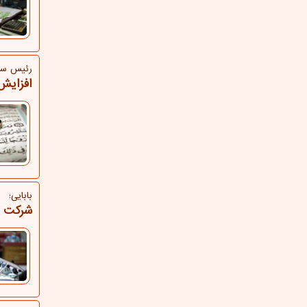
رئیس ساز
افزایش 6 درصدی ازدواج 
بابایی:
شرکت ه