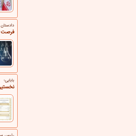
دادستان 
فرصت ی
بابایی؛
نخستین
رئیس ساز