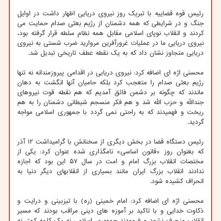
رئیس قوه قضاییه با تبریک روز نیروی دریایی اظهار داشت در اوایل
جنگ و در شرایطی که همه دشمنان از رژیم بعثی صدام حمایت می
کردند و انقلاب نوپای اسلامی مقابل همه نظام سلطه قرار گرفته بود،
نیروی دریایی ما در عملیات غرورآفرین مروارید ضرب شستی به نیروی
دریایی متجاوز نشان داد که به یک نقطه عطف تاریخی تبدیل شد.
محسنی اژه ای اضافه کرد: نیروی دریایی در اقدامی پیروزمندانه نه تنها
رژیم بعثی صدام را متعجب کرد بلکه حامیان آنها انگشت به دهان
ماندند که چگونه بر دشمن فائق آمدیم که هم نقطه قوت نیروهای
جندالله و حزب الله شد و هم فکر منسجم شیطانی دشمنان را به هم
ریخت و فهمیدند که به راحتی نمی گردد با جمهوری اسلامی مواجه
گردید.
رئیس دستگاه قضا در بخش دیگری از سخنانش با گرامیداشت ۱۲ آذر
که بعنوان روز «قانون اساسی» نامگذاری شده عنوان کرد: یکی از
مختصات انقلاب بزرگ امام و امت در سال ۵۷ این بود که اجازه
ندادند انقلاب بزرگ ایران مانند بسیاری از انقلابهای دیگر دنیا به
انحراف کشیده شود.
محسنی اژه ای اضافه کرد: امام خمینی (ره) با تیزبینی و درایت و
ذکاوت خدایی و با تاکید بر آموزه های دینی مراقب بودند که مسیر
انقلاب منحرف نشود و فرمودند جمهوری اسلامی نه یک کلمه کمتر نه