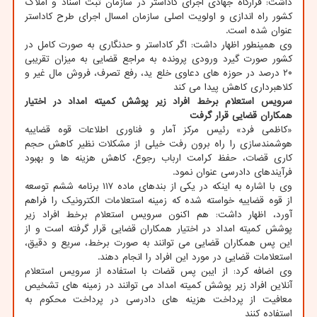
داشت: قرارگاه جهادی اجرای کاداستر در سازمان ثبت اسناد و املاک
کشور راه اندازی و اولویت اصلی سازمان امسال اجرای طرح کاداستر
عنوان شده است.
وی همینطور اظهار داشت: اگر کاداستر و حدنگاری به صورت کامل در
کشور صورت گیرد ورودی پرونده به مراجع قضایی به میزان تقریبی
۲۰ درصد در حوزه های دعاوی خلع ید، رفع تصرف، فروش مال غیر و
کلاهبرداری کاهش پیدا می کند
سرویس استعلام برخط افراد زیر پوشش کمیته امداد در اختیار
همکاران قضایی قرار گرفت
«کاظمی فرد» رئیس مرکز آمار و فناوری اطلاعات قوه قضاییه
هوشمندسازی را راه برون رفت خیلی از مشکلات نظیر کاهش حجم
کاری قضات، حفظ کرامت ارباب رجوع، کاهش هزینه ها و بهبود
فرآیندهای دادرسی عنوان نمود.
وی با اشاره به اینکه در یکی از بندهای ماده ۱۱۷ برنامه ششم توسعه
از قوه قضاییه خواسته شده که زمینه استعلامات الکترونیک را فراهم
آورد، اظهار داشت: هم اکنون سرویس استعلام برخط افراد زیر
پوشش کمیته امداد در اختیار همکاران قضایی قرار گرفته است و از
این پس همکاران قضایی می توانند به صورت برخط، سریع و دقیق،
استعلامات قضایی در مورد این افراد را انجام دهند.
وی اضافه کرد: از ایبن پس قضات با استفاده از سرویس استعلام
آنلاین افراد زیر پوشش کمیته امداد می توانند در زمینه های تشخیص
معافیت از پرداخت هزینه های دادرسی در پرداخت محکوم به
استفاده کنند