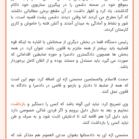
بموقع خود در صحنه دشمن را در پیگیری سناریوی خود ناکام
گذاشتند، یاد کرد و اظهار داشت: در آن مقطع برخی مطالباتی داشتند
که آنرا مطرح می کردند اما وقتی دیدند دشمن پشت قضیه است، با
شور و نشاط و آمادگی به میدان آمدند و آتش فتنه را خاموش و کاری
کارستان کردند.
رئیس دستگاه قضا در بخش دیگری از سخنانش با اشاره به اینکه قوه
قضاییه باید بیشتر از همه ملتزم به قانون باشد، عنوان کرد: در همه
بخش ها همچون دادگستری دادسرا و حوزه ضابطین اقداماتی که
صورت می گیرد باید مستدل و مستند بوده و از اتقان کامل برخوردار
باشد.
حجت الاسلام والمسلمین محسنی اژه ای اضافه کرد: مهم این است
که همه از ضابط تا دادیار و بازجو و قاضی در دادسرا و دادگاه به
قانون عمل کنند.
وی تصریح کرد: نباید این گونه باشد که کسی را دستگیر و
بازداشت
نماییم و بعد به دنبال دلیل برویم و اگر فردی شاکی خصوصی دارد
باید دلیل آنرا هم اقامه کند تا ادعایش ثابت شود و به صرف و ظن
نباید کسی را بازداشت کنند.
محسنی اژه ای به دادستانها بعنوان مدعی العموم هم متذکر شد که