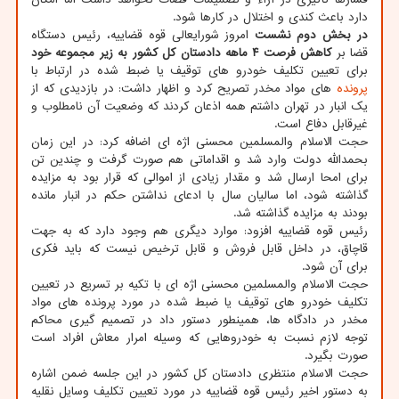
دارد باعث کندی و اختلال در کارها شود.
در بخش دوم نشست
امروز شورایعالی قوه قضاییه، رئیس دستگاه
قضا بر
کاهش فرصت ۴ ماهه دادستان کل کشور به زیر مجموعه خود
برای تعیین تکلیف خودرو های توقیف یا ضبط شده در ارتباط با
پرونده
های مواد مخدر تصریح کرد و اظهار داشت: در بازدیدی که از
یک انبار در تهران داشتم همه اذعان کردند که وضعیت آن نامطلوب و
غیرقابل دفاع است.
حجت الاسلام والمسلمین محسنی اژه ای اضافه کرد: در این زمان
بحمدالله دولت وارد شد و اقداماتی هم صورت گرفت و چندین تن
برای امحا ارسال شد و مقدار زیادی از اموالی که قرار بود به مزایده
گذاشته شود، اما سالیان سال با ادعای نداشتن حکم در انبار مانده
بودند به مزایده گذاشته شد.
رئیس قوه قضاییه افزود: موارد دیگری هم وجود دارد که به جهت
قاچاق، در داخل قابل فروش و قابل ترخیص نیست که باید فکری
برای آن شود.
حجت الاسلام والمسلمین محسنی اژه ای با تکیه بر تسریع در تعیین
تکلیف خودرو های توقیف یا ضبط شده در مورد پرونده های مواد
مخدر در دادگاه ها، همینطور دستور داد در تصمیم گیری محاکم
توجه لازم نسبت به خودروهایی که وسیله امرار معاش افراد است
صورت بگیرد.
حجت الاسلام منتظری دادستان کل کشور در این جلسه ضمن اشاره
به دستور اخیر رئیس قوه قضاییه در مورد تعیین تکلیف وسایل نقلیه