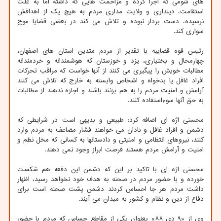
های شومی که اجرا کرده و مزاحمت هایی که داشته اما به علت
استقامت، دینداری و ولایت مداری مردم به هیچ یک از اهدافش
نرسیده، دست بردار نبوده و تلاش می کند در بعضی قضایا موج
سواری کند.
رئیس قوه قضاییه با تقدیر از مردم متدین استان های اصفهان،
چهارمحال و بختیاری، یزد و خوزستان که هوشمندانه و خردمندانه
مطالبات خویش را پیگیری می کنند از آنها خواست که مراقب تحرکات
افراد غافل یا بدخواه و اشخاص وابسته به خارج که تلاش می کنند
آرامش و امنیت مردم را به هم بزنند باشند و اجازه ندهند از مطالبات
به حق آنها سوءاستفاده کنند.
محسنی اژه ای اضافه کرد: طبیعی و بدیهی است در شرایطی که
دشمن و افراد غافل و نادان می خواهند فشار مضاعف به مردم وارد
کنند، نیروهای انتظامی و امنیتی و دادستانها به کسانی که مخل نظم و
امنیت و آرامش مردم هستند فرصت ابراز وجود نمی دهند.
محسنی اژه ای با تاکید بر این که دشمن این دفعه هم شکست
خورده و با حضور مردم در صحنه به هدف خود نخواهد رسید، اظهار
داشت مردم هر جا احساس کردند دشمن پشت صحنه است برای
دفاع از دین و نظام و کشور به میدان می آیند.
وی از «۹ دی ۸۸» بعنوان یکی از مقاطع حساس که مردم با حضور