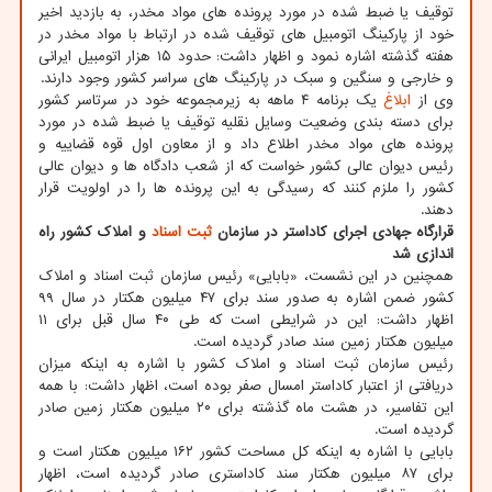
توقیف یا ضبط شده در مورد پرونده های مواد مخدر، به بازدید اخیر
خود از پارکینگ اتومبیل های توقیف شده در ارتباط با مواد مخدر در
هفته گذشته اشاره نمود و اظهار داشت: حدود ۱۵ هزار اتومبیل ایرانی
و خارجی و سنگین و سبک در پارکینگ های سراسر کشور وجود دارند.
وی از
ابلاغ
یک برنامه ۴ ماهه به زیرمجموعه خود در سرتاسر کشور
برای دسته بندی وضعیت وسایل نقلیه توقیف یا ضبط شده در مورد
پرونده های مواد مخدر اطلاع داد و از معاون اول قوه قضاییه و
رئیس دیوان عالی کشور خواست که از شعب دادگاه ها و دیوان عالی
کشور را ملزم کنند که رسیدگی به این پرونده ها را در اولویت قرار
دهند.
قرارگاه جهادی اجرای کاداستر در سازمان
ثبت
اسناد
و املاک کشور راه
اندازی شد
همچنین در این نشست، «بابایی» رئیس سازمان ثبت اسناد و املاک
کشور ضمن اشاره به صدور سند برای ۴۷ میلیون هکتار در سال ۹۹
اظهار داشت: این در شرایطی است که طی ۴۰ سال قبل برای ۱۱
میلیون هکتار زمین سند صادر گردیده است.
رئیس سازمان ثبت اسناد و املاک کشور با اشاره به اینکه میزان
دریافتی از اعتبار کاداستر امسال صفر بوده است، اظهار داشت: با همه
این تفاسیر، در هشت ماه گذشته برای ۲۰ میلیون هکتار زمین صادر
گردیده است.
بابایی با اشاره به اینکه کل مساحت کشور ۱۶۲ میلیون هکتار است و
برای ۸۷ میلیون هکتار سند کاداستری صادر گردیده است، اظهار