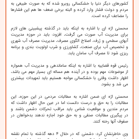
کشورهای دیگر دنیا با خشکسالی روبرو شده که به صورت طبیعی به
مردم و دولت فشار وارد کرده و البته برخی ضعف ها هم این فشارها
را مضاعف کرده است.
محسنی اژه ای با اشاره به اینکه باید در گذشته پیشبینی های لازم
برای مدیریت آب صورت می گرفت، افزود: باید در حوزه مدیریت
آبهای سطحی و ژرف، اصلاح الگوی مصرف، مدیریت مصرف آب شهری
و تخصیص آب برای صنعت، کشاورزی و شرب اولویت بندی و برنامه
ریزی شود تا مصرف آب سامان یابد.
رئیس قوه قضاییه با اشاره به اینکه ساماندهی و مدیریت آب همواره
از موضوعات مهم بوده و در آینده هم مساله ای بسیار مهم می باشد،
اظهار داشت وقتی با خشکسالی مواجه هستیم باید تمهیدات بیشتری
می شد و بشود.
محسنی اژه ای ضمن اشاره به مطالبات مردمی در این حوزه، این
مطالبات را به حق و درست دانست اما در عین حال اظهار داشت که
مردم متدین و موقعیت شناس باید مراقب تحرکات دشمن باشند و
در پیگیری مطالبات صنفی و به حق خود اجازه ندهند بدخواهان در
صفوف آنها رخنه کنند.
وی خاطرنشان کرد: دشمنی که در خلال ۴ دهه گذشته با تمام نقشه