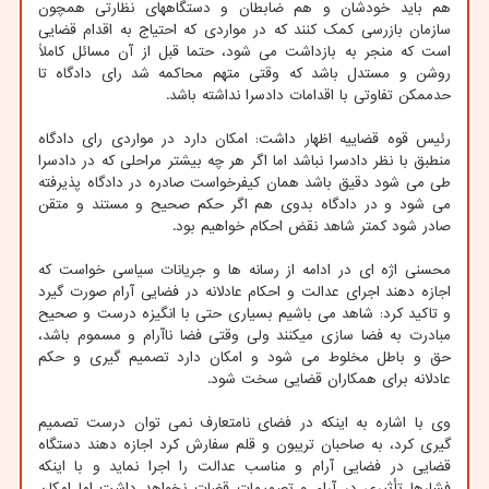
هم باید خودشان و هم ضابطان و دستگاههای نظارتی همچون
سازمان بازرسی کمک کنند که در مواردی که احتیاج به اقدام قضایی
است که منجر به بازداشت می شود، حتما قبل از آن مسائل کاملاً
روشن و مستدل باشد که وقتی متهم محاکمه شد رای دادگاه تا
حدممکن تفاوتی با اقدامات دادسرا نداشته باشد.
رئیس قوه قضاییه اظهار داشت: امکان دارد در مواردی رای دادگاه
منطبق با نظر دادسرا نباشد اما اگر هر چه بیشتر مراحلی که در دادسرا
طی می شود دقیق باشد همان کیفرخواست صادره در دادگاه پذیرفته
می شود و در دادگاه بدوی هم اگر حکم صحیح و مستند و متقن
صادر شود کمتر شاهد نقض احکام خواهیم بود.
محسنی اژه ای در ادامه از رسانه ها و جریانات سیاسی خواست که
اجازه دهند اجرای عدالت و احکام عادلانه در فضایی آرام صورت گیرد
و تاکید کرد: شاهد می باشیم بسیاری حتی با انگیزه درست و صحیح
مبادرت به فضا سازی میکنند ولی وقتی فضا ناآرام و مسموم باشد،
حق و باطل مخلوط می شود و امکان دارد تصمیم گیری و حکم
عادلانه برای همکاران قضایی سخت شود.
وی با اشاره به اینکه در فضای نامتعارف نمی توان درست تصمیم
گیری کرد، به صاحبان تریبون و قلم سفارش کرد اجازه دهند دستگاه
قضایی در فضایی آرام و مناسب عدالت را اجرا نماید و با اینکه
فشارها تأثیری در آراء و تصمیمات قضات نخواهد داشت اما امکان