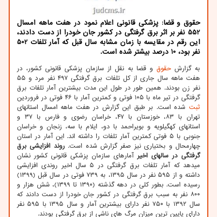
حقوق و قضا: پزشکی قانونی اعلام نمود در هفت ماهه امسال
552 نفر بر اثر برق گرفتگی در کشور جان خودرا از دست دادند،
این رقم در مقایسه با زمان مشابه سال قبل که آمار تلفات 502
نفر بود، 10 درصد بیشتر شده است.
به گزارش
حقوق
و قضا به نقل از سازمان پزشکی قانونی کشور، در
هفت ماهه سال جاری از کل تلفات برق گرفتگی ۴۹۷ نفر مرد و ۵۵
نفر زن بودند. همین طور در طول این مدت بیشترین آمار تلفات برق
گرفتگی در تیر ماه با ۱۰۵ فوتی و کمترین آمار با ۴۶ فوتی در فروردین
ثبت
شده است. بر طبق این گزارش در هفت ماهه امسال استانهای
تهران با ۸۳، خوزستان با ۴۷، خراسان رضوی و فارس با ۳۷ و
استانهای کهگیلویه و بویراحمد با دو، ایلام با سه، زنجان و خراسان
جنوبی با ۵ فوتی کمترین آمار تلفات را داشته اند. این آمار در استان
چهارمحال و بختیاری نیز صفر گزارش شده است.
روند افزایشی برق
گرفتگی در سالهای اخیر
آمارهای سازمان پزشکی قانونی کشور نشان
میدهد که آمار تلفات برق گرفتگی در ۵ سال اخیر روندی افزایشی
داشته و از ۵۹۵ نفر در سال ۱۳۹۵، به ۷۳۹ فوتی در سال قبل (۱۳۹۹)
رسیده است. بطور کلی در دهه گذشته (۱۳۹۰ تا ۱۳۹۹)، شش هزار و
۸۰۰ نفر به سبب برق گرفتگی در کشور جان خودرا از دست دادند که
سال ۱۳۹۲ با ۷۵۰ نفر دارای بیشترین آمار و سال ۱۳۹۵ با ۵۹۵ نفر
دارای پایین ترین میزان مرگ های ناشی از برق گرفتگی بودند.