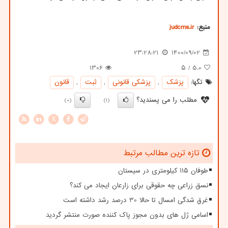
منبع:
judcms.ir
23:28:21
1400/09/02
1306
/ ۵
5.0
تگها:
پزشك
,
پزشكی قانونی
,
ثبت
,
قانون
مطلب را می پسندید؟
(0)
(1)
X
تازه ترین مطالب مرتبط
طوفان ۱۱۵ کیلومتری در سیستان
نسق زراعی چه حقوقی برای زارعان ایجاد می کند؟
غرق شدگی امسال تا حالا 30 درصد رشد داشته است
اسامی ژل های بدون مجوز پاک کننده صورت منتشر گردید