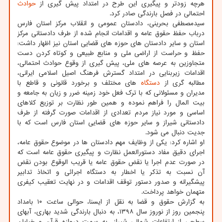
هرچه زودتر و پیگیری این طرح در امتداد پیش گیری از
حوادث
احتمالی در فصل بارندگی صادر کرد.
سیدمصطفی بحرینی، دادستان عمومی و انقلاب مرکز استان فارس
درباب حفظ حقوق عامه و اقدامات انجام شده از طرف دادستانی مرکز
استان و سایر دادستان های حوزه های قضایی استان نیز اظهار داشت:
حفظ و حراست از اراضی ملی و منابع طبیعی و کوتاه کردن دست
متجاوزین به عرصه های ملی، پیش گیری از وقوع حوادث احتمالی،
اقدامات زیربنایی در امتداد گسترش فرهنگ اصیل اسلامی ایرانی،
مطالبه گری از
دستگاه
های مختلف و برخورد قانونی و قاطع با
مدیران و مسئولانی که با ترک فعل خود زمینه ضرر و زیان به جامعه و
بیت المال را فراهم نموده و همین طور نظارت بر توزیع کلاهای
اساسی و مورد نیاز مردم تعدادی از اقدامات صورت گرفته از طرف
دادستانی شیراز و سایر حوزه های قضایی استان فارس است که با
جدیت دنبال می شود.
او اشاره کرد: یکی از وظایف مهم دادستان ها در موضوع حقوق عامه،
اجرای دقیق مفاد دستورالعمل نظارت و پیگیری حقوق عامه است که
در صورت عدم اجرا یا نقض حقوق عامه یا قریب الوقوع بودن نقض
آن نسبت به تذکر یا اخطار به دستگاه اجرائی و اتخاذ تدابیر
پیشگیرانه و صدور دستور توقف اقدامات و در نهایت تعقیب کیفری
متهمان خواهد پرداخت.
به گزارش حقوق و قضا به نقل از ایسنا، حوالی ساعت ۱۰ بامداد
پنجمین روز از نوروز سال ۱۳۹۸، به دنبال بارندگی شدید بهاری، آبهای
سطحی از ارتفاعات شمالی شیراز، به سمت دروازه قرآن و خیابان