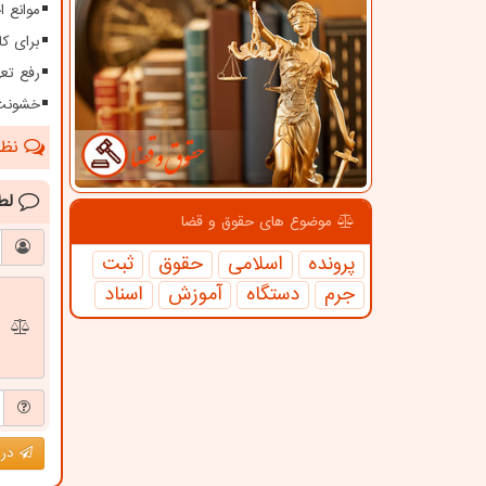
موانع 
برای کا
رفع تعهدات ارزی بیش 
خشونت 
نظرا
لط
موضوع های حقوق و قضا
پرونده
اسلامی
حقوق
ثبت
جرم
دستگاه
آموزش
اسناد
درج