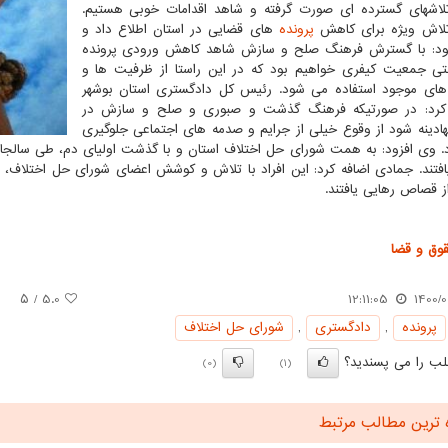
لاشهای گسترده ای صورت گرفته و شاهد اقدامات خوبی هستیم.
تلاش ویژه برای کاهش
پرونده
های قضایی در استان اطلاع داد و
مود: با گسترش فرهنگ صلح و سازش شاهد کاهش ورودی پرونده
ی جمعیت کیفری خواهیم بود که در این راستا از ظرفیت ها و
ای موجود استفاده می شود. رئیس کل دادگستری استان بوشهر
کرد: در صورتیکه فرهنگ گذشت و صبوری و صلح و سازش در
هادینه شود از وقوع خیلی از جرایم و صدمه های اجتماعی جلوگیری
افتند. جمادی اضافه کرد: این افراد با تلاش و کوشش اعضای شورای حل اختلاف
ز قصاص رهایی یافتند.
وق و قضا
/ ۵
5.0
12:11:05
1400/0
پرونده
,
دادگستری
,
شورای حل اختلاف
ب را می پسندید؟
(0)
(1)
 ترین مطالب مرتبط