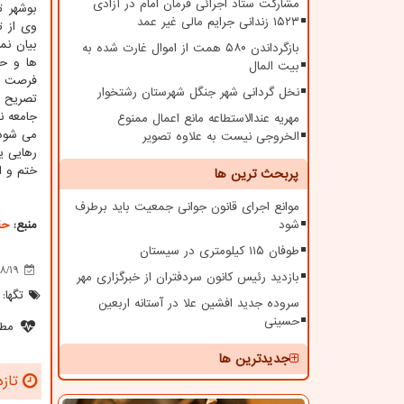
مشارکت ستاد اجرائی فرمان امام در آزادی
بوشهر ت
۱۵۲۳ زندانی جرایم مالی غیر عمد
وی از 
بیان ن
بازگرداندن ۵۸۰ همت از اموال غارت شده به
ها و حت
بیت المال
فرصت ه
نخل گردانی شهر جنگل شهرستان رشتخوار
تصریح 
جامعه ن
مهریه عندالاستطاعه مانع اعمال ممنوع
الخروجی نیست به علاوه تصویر
رهایی ی
ختم و ا
پربحث ترین ها
موانع اجرای قانون جوانی جمعیت باید برطرف
شود
منبع:
حق
طوفان ۱۱۵ کیلومتری در سیستان
8/19
بازدید رئیس کانون سردفتران از خبرگزاری مهر
تگها:
سروده جدید افشین علا در آستانه اربعین
حسینی
مطل
جدیدترین ها
تازه