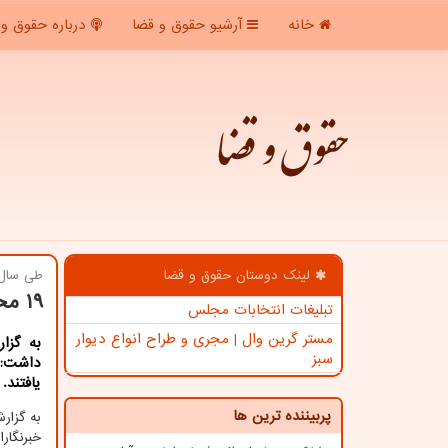
خانه
آرشیو حقوق و قضا
درباره حقوق و 
حقوق و قضا
لینک دوستان حقوق و قضا
طی سال 
19 محکوم به قصاص در استان بوشهر رهایی یافتند
تبلیغات انتخابات مجلس
مستر گرین وال | مجری و طراح انواع دیوار
به گزا
سبز
یافتند.
پربیننده ترین ها
به گزا
خبرنگا