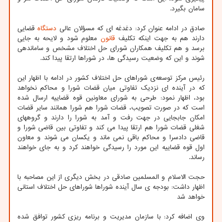
سامان بگیرد.
صادق در ادامه عنوان کرد: دغدغه ای که مسؤلان عالی
دستگاه
قضایی
دارند هم به جهت اینکه تکلیف
قانون
معلوم شود و لایحه به جایی
برسد و هم تکلیف همکاران شورای حل اختلاف مشخص و ساماندهی
شوند و این که وضعیت رسیدگی ها، در شوراها ارتقا پیدا کند.
رئیس مرکز توسعه‌ی شوراهای حل اختلاف کشور در ادامه با اظهار این
که در آینده ای نزدیک تفاوتی میان قضات شورا و محاکم نخواهد
بود، اظهار نمود: طرحی به شورای معاونین قوه قضاییه ارسال شده
است که در صورت تصویب، قضات شورا هم شورا همانند سایر قضات
امکان جابجایی در جهت رفت و آمد به شورا را دارند و گروههای
شغلی قضات شورا هم ارتقا پیدا می کند و تفاوتی بین قاضی شورا و
قاضی دادسرا و محاکم باقی نمی ماند و یکسان می شوند و معاون
اول قوه قضاییه این مورد را رسیدگی خواهند کرد و به جای خواهند
رساند.
حجت الاسلام و المسلمین صادقی در بخش دیگری از این مصاحبه با
اظهار داشت: بودجه ی سال آینده شوراها شوراهای حل اختلاف استانی
خواهد شد
وی اضافه کرد: با سازمان مدیریت و برنامه ریزی کشور توافق شده