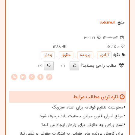
منبع:
judcms.ir
10:01:21
1400/08/11
1288
/ ۵
5.0
تگها:
آزادی
,
پرونده
,
حقوق
,
زندان
مطلب را می پسندید؟
(0)
(1)
X
تازه ترین مطالب مرتبط
ممنوعیت تنظیم قولنامه برای اسناد سبزرنگ
موانع اجرای قانون جوانی جمعیت باید برطرف شود
نسق زراعی چه حقوقی برای زارعان ایجاد می کند؟
برای کاهش پرونده های قضایی به ابتکارات حقوقی و فقهی نیاز