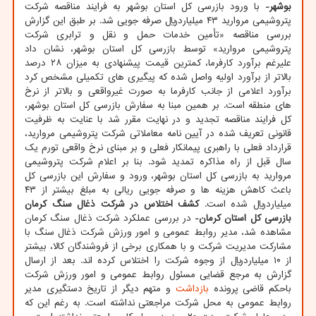
بوشهر-
با ورود بازرسی کل استان بوشهر به فرایند مناقصه شرکت
پتروشیمی مروارید ۴۳ میلیاردریال صرفه جویی شد. بر طبق این گزارش
بررسی مناقصه «تأمین خدمات حمل و نقل و ترابری شرکت
پتروشیمی مروارید» توسط بازرسی کل استان بوشهر، نشان داد
علیرغم برآورد کارفرما، کمترین قیمت پیشنهادی به میزان ۲۸ درصد
بالاتر از برآورد اولیه واصل شده که پیگیری های تکمیلی مشخص کرد
برآورد اعلامی از جانب کارفرما به صورت غیرواقعی و بالاتر از نرخ
های منطقه است. بر همین مبنا به سفارش بازرسی کل استان بوشهر،
کل فرایند مناقصه تجدید و در نهایت مقرر شد با عنایت به ظرفیت
قانونی تعریف شده در آیین نامه معاملاتی شرکت پتروشیمی مروارید،
قرارداد فعلی با راهبری پیمانکار فعلی و بر مبنای نرخ واقعی تورم یک
سال قبل از راه مذاکره تمدید شود. بنا بر اعلام شرکت پتروشیمی
مروارید به بازرسی کل استان بوشهر، ورود و سفارش این بازرسی کل
باعث کاهش هزینه ها و صرفه جویی ریالی به مبلغ بیشتر از ۴۳
میلیاردریال شده است.
کشف اختلاس در شرکت ذغال سنگ کرمان
بازرسی کل استان کرمان-
در بررسی عملکرد شرکت ذغال سنگ کرمان
مشاهده شد، مدیر روابط عمومی و امور ورزش شرکت ذغال سنگ با
مشارکت مدیریت شرکت و با همکاری برخی از فروشندگان کالا، بیشتر
از ۱۰ میلیاردریال از وجوه شرکت را اختلاس کرده اند. بعد از ارسال
گزارش به مرجع قضایی مسئول روابط عمومی و امور ورزش شرکت
باحکم قاضی پرونده
بازداشت
و متهم دیگر از تاریخ دستگیری مدیر
روابط عمومی به محل شرکت مراجعتی نداشته است. به رغم این که