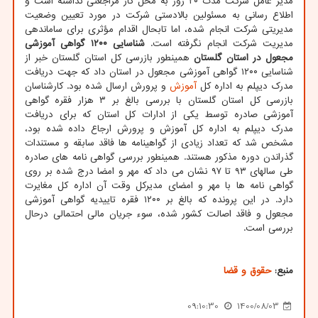
مدیر عامل شرکت مدت ۲۰ روز به محل کار مراجعتی نداشته است و
اطلاع رسانی به مسئولین بالادستی شرکت در مورد تعیین وضعیت
مدیریتی شرکت انجام شده، اما تابحال اقدام مؤثری برای ساماندهی
مدیریت شرکت انجام نگرفته است.
شناسایی ۱۲۰۰ گواهی آموزشی
مجعول در استان گلستان
همینطور بازرسی کل استان گلستان خبر از
شناسایی ۱۲۰۰ گواهی آموزشی مجعول در استان داد که جهت دریافت
مدرک دیپلم به اداره کل
آموزش
و پرورش ارسال شده بود. کارشناسان
بازرسی کل استان گلستان با بررسی بالغ بر ۳ هزار فقره گواهی
آموزشی صادره توسط یکی از ادارات کل استان که برای دریافت
مدرک دیپلم به اداره کل آموزش و پرورش ارجاع داده شده بود،
مشخص شد که تعداد زیادی از گواهینامه ها فاقد سابقه و مستندات
گذراندن دوره مذکور هستند. همینطور بررسی گواهی نامه های صادره
طی سالهای ۹۳ تا ۹۷ نشان می داد که مهر و امضا درج شده بر روی
گواهی نامه ها با مهر و امضای مدیرکل وقت آن اداره کل مغایرت
دارد. در این پرونده که بالغ بر ۱۲۰۰ فقره تاییدیه گواهی آموزشی
مجعول و فاقد اصالت کشور شده، سوء جریان مالی احتمالی درحال
بررسی است.
منبع:
حقوق و قضا
09:10:30
1400/08/03