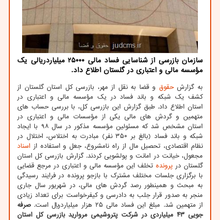
سازمان بازرسی از شناسایی فساد مالی ۲۵۰۰۰ میلیاردریالی یک
مؤسسه مالی و اعتباری در گلستان اطلاع داد.
به گزارش
حقوق
و قضا به نقل از مهر، بازرسی کل استان گلستان از
کشف یک شبکه و باند فساد در یک مؤسسه مالی و اعتباری در
استان اطلاع داد. طبق گزارش این بازرسی کل، با بررسی حساب های
متهمین و گردش های مالی یکی از مؤسسات مالی و اعتباری در
استان مشخص شد که مسئولین مؤسسه مذکور در سال ۹۸ با ایجاد
شبکه و باند فساد (بالغ بر ۳۵۰ نفر) مبادرت به اختلاس، اختلال در
نظام اقتصادی، تحصیل مال از راه نامشروع، جعل و استفاده از
اسناد
مجعول، خیانت در امانت و پولشویی کردند. گزارش بازرسی کل استان
گلستان در
پرونده
تخلف این مؤسسه مالی و اعتباری در مرجع قضایی
با برگزاری جلسات مختلف مشترک با بازجو پرونده در فرایند رسیدگی
به مبحث و همینطور رصد گردش های مالی، در شهریور سال جاری
منجر به صدور قرار جلب به دادرسی و کیفرخواست برای تعداد زیادی
از متهمین شد. مبلغ این فساد مالی ۲۵ هزار میلیاردریال است.
صرفه
جویی ۴۳ میلیاردی در شرکت پتروشیمی مروارید
بازرسی کل استان