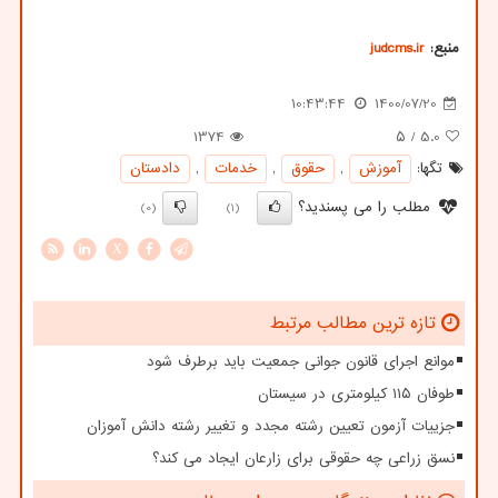
منبع:
judcms.ir
10:43:44
1400/07/20
1374
/ ۵
5.0
تگها:
آموزش
,
حقوق
,
خدمات
,
دادستان
مطلب را می پسندید؟
(0)
(1)
X
تازه ترین مطالب مرتبط
موانع اجرای قانون جوانی جمعیت باید برطرف شود
طوفان ۱۱۵ کیلومتری در سیستان
جزییات آزمون تعیین رشته مجدد و تغییر رشته دانش آموزان
نسق زراعی چه حقوقی برای زارعان ایجاد می کند؟