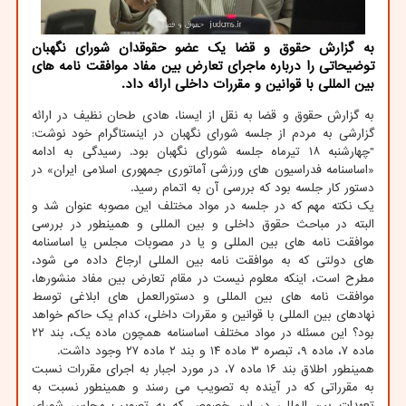
به گزارش حقوق و قضا یك عضو حقوقدان شورای نگهبان
توضیحاتی را درباره ماجرای تعارض بین مفاد موافقت نامه های
بین المللی با قوانین و مقررات داخلی ارائه داد.
به گزارش حقوق و قضا به نقل از ایسنا، هادی طحان نظیف در ارائه
گزارشی به مردم از جلسه شورای نگهبان در اینستاگرام خود نوشت:
"چهارشنبه ۱۸ تیرماه جلسه شورای نگهبان بود. رسیدگی به ادامه
«اساسنامه فدراسیون های ورزشی آماتوری جمهوری اسلامی ایران» در
دستور کار جلسه بود که بررسی آن به اتمام رسید.
یک نکته مهم که در جلسه در مواد مختلف این مصوبه عنوان شد و
البته در مباحث حقوق داخلی و بین المللی و همینطور در بررسی
موافقت نامه های بین المللی و یا در مصوبات مجلس یا اساسنامه
های دولتی که به موافقت نامه بین المللی ارجاع داده می شود،
مطرح است، اینکه معلوم نیست در مقام تعارض بین مفاد منشورها،
موافقت نامه های بین المللی و دستورالعمل های ابلاغی توسط
نهادهای بین المللی با قوانین و مقررات داخلی، کدام یک حاکم خواهد
بود؟ این مسئله در مواد مختلف اساسنامه همچون ماده یک، بند ۲۲
ماده ۷، ماده ۹، تبصره ۳ ماده ۱۴ و بند ۲ ماده ۲۷ وجود داشت.
همینطور اطلاق بند ۱۶ ماده ۷، در مورد اجبار به اجرای مقررات نسبت
به مقرراتی که در آینده به تصویب می رسند و همینطور نسبت به
تعهدات بین المللی در این خصوص که به تصویب مجلس شورای