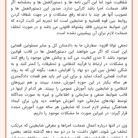
شفافیت شود اما این آئین نامه ها و دستورالعمل ها و بخشنامه اگر
فاقد ضمانت اجرا باشد کارآیی ندارد. صدور این دستورالعمل ها و
تصویب آنها هر چند با دغدغه رفع مشکلات و در جهت شفاف کردن
روابط بین قوه قضاییه و ضابطین است اما تجربه امر ثابت کرده که
این ضوابط مدیریتی فاقد پشتوانه قانونی می باشد و در صورت تخلف
ضمانت لازم برای آن پیشبینی نشده است.
نجفی توانا افزود: سفارش ما به دادستان کل و سایر مسئولین قضایی
این است که اگر می خواهند این دستورالعمل ها در قالب قوانین
موجود باشد تا حدی کفایت می کند و چالش های موجود را رفع کنند
و مشکلات در ارتباط با فرآیند انتظامی و تحقیقات را کمتر کنند و به
شکلی تعامل بین این دو نهاد را افزایش دهند؛ بگونه ای که به روند
عدالت قضایی کمک نماید و برای این امر باید هم قضات دادگستری
هر ساله یکبار در این حوزه آموزش مجدد ببینند و هم نیروهای
انتظامی و ضابطین باید آموزش عمومی را ببینند. هر کدام از اینها در
قالب ضوابط صنفی و سازمانی و اطلاعاتی و غیره به صورت جداگانه
توسط نهادهای سازمانی خود آموزش خواهند دید ولی برای ایجاد
هماهنگی بیشتر لازم است که ضابطین هر ساله مورد آموزش مجدد
قرار گیرند؛ در غیراین صورت ما مشکلات موجود را داریم.
وی در انتها درباره اعمال ضمانت اجراها و معرفی ضابطینی که مرتکب
تخلف می شوند، اظهار داشت: ما در دو سه دهه گذشته شاهد بعضی
از تخلفات و اقدامات مغایر قانون ضابطین در بعضی مقاطع بوده ایم