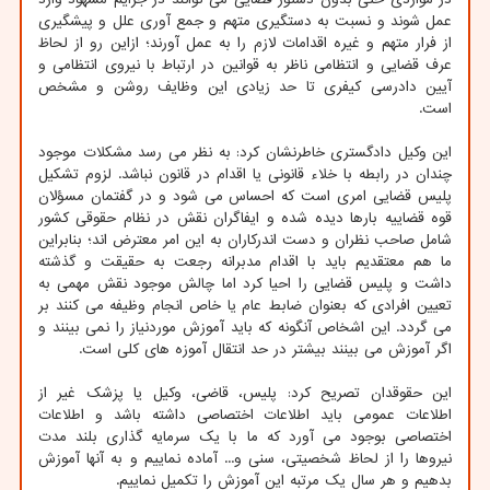
عمل شوند و نسبت به دستگیری متهم و جمع آوری علل و پیشگیری
از فرار متهم و غیره اقدامات لازم را به عمل آورند؛ ازاین رو از لحاظ
عرف قضایی و انتظامی ناظر به قوانین در ارتباط با نیروی انتظامی و
آیین دادرسی کیفری تا حد زیادی این وظایف روشن و مشخص
است.
این وکیل دادگستری خاطرنشان کرد: به نظر می رسد مشکلات موجود
چندان در رابطه با خلاء قانونی یا اقدام در قانون نباشد. لزوم تشکیل
پلیس قضایی امری است که احساس می شود و در گفتمان مسؤلان
قوه قضاییه بارها دیده شده و ایفاگران نقش در نظام حقوقی کشور
شامل صاحب نظران و دست اندرکاران به این امر معترض اند؛ بنابراین
ما هم معتقدیم باید با اقدام مدبرانه رجعت به حقیقت و گذشته
داشت و پلیس قضایی را احیا کرد اما چالش موجود نقش مهمی به
تعیین افرادی که بعنوان ضابط عام یا خاص انجام وظیفه می کنند بر
می گردد. این اشخاص آنگونه که باید آموزش موردنیاز را نمی بینند و
اگر آموزش می بینند بیشتر در حد انتقال آموزه های کلی است.
این حقوقدان تصریح کرد: پلیس، قاضی، وکیل یا پزشک غیر از
اطلاعات عمومی باید اطلاعات اختصاصی داشته باشد و اطلاعات
اختصاصی بوجود می آورد که ما با یک سرمایه گذاری بلند مدت
نیروها را از لحاظ شخصیتی، سنی و... آماده نماییم و به آنها آموزش
بدهیم و هر سال یک مرتبه این آموزش را تکمیل نماییم.