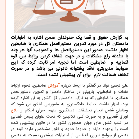
به گزارش حقوق و قضا یک حقوقدان ضمن اشاره به اظهارات
دادستان کل در مورد تدوین دستورالعمل همکاری با ضابطین
اظهار داشت: صدور این دستورالعمل ها و تصویب آنها هر چند
با دغدغه رفع مشکلات و در جهت شفاف کردن روابط بین قوه
قضاییه و ضابطین است اما تجربه امر ثابت کرده که این
ضوابط مدیریتی، فاقد پشتوانه قانونی می باشد و در صورت
تخلف ضمانت لازم برای آن پیشبینی نشده است.
علی نجفی توانا در گفتگو با ایسنا درباره
آموزش
ضابطین، نحوه ارتباط
قضات و ضابطین، بازبینی در ساختار دادسرا و تدوین دستورالعمل
همکاری با ضابطین که به تازگی دادستان کل کشور به آن اشاره کرده
بود، اظهار داشت: ضابط دادگستری به مامورینی اطلاق می شود که
وظایفی شامل انجام تحقیقات، دستگیری متهم، اجرای احکام و
ابلاغ
اوراق قضایی و به صورت کلی تکالیفی که تحت عنوان پلیس قضایی
در اغلب کشور های جهان همچون کشور ما در قانون پیشبینی شده
است را برعهده دارند و حدودا حدود و ثغور مشخصی دارد؛ البته در
بعضی از جوامع نیروی انتظامی از اختیارات بیشتری نسبت به بعضی