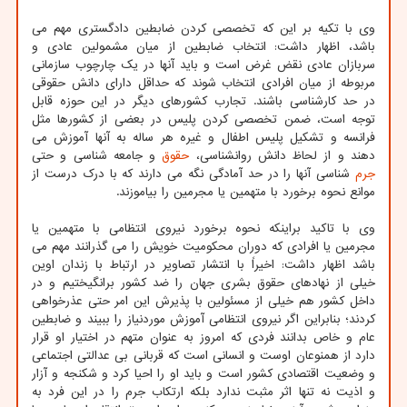
وی با تکیه بر این که تخصصی کردن ضابطین دادگستری مهم می
باشد، اظهار داشت: انتخاب ضابطین از میان مشمولین عادی و
سربازان عادی نقض غرض است و باید آنها در یک چارچوب سازمانی
مربوطه از میان افرادی انتخاب شوند که حداقل دارای دانش حقوقی
در حد کارشناسی باشند. تجارب کشورهای دیگر در این حوزه قابل
توجه است، ضمن تخصصی کردن پلیس در بعضی از کشورها مثل
فرانسه و تشکیل پلیس اطفال و غیره هر ساله به آنها آموزش می
دهند و از لحاظ دانش روانشناسی،
حقوق
و جامعه شناسی و حتی
جرم
شناسی آنها را در حد آمادگی نگه می دارند که با درک درست از
موانع نحوه برخورد با متهمین یا مجرمین را بیاموزند.
وی با تاکید براینکه نحوه برخورد نیروی انتظامی با متهمین یا
مجرمین یا افرادی که دوران محکومیت خویش را می گذرانند مهم می
باشد اظهار داشت: اخیراً با انتشار تصاویر در ارتباط با زندان اوین
خیلی از نهادهای حقوق بشری جهان را ضد کشور برانگیختیم و در
داخل کشور هم خیلی از مسئولین با پذیرش این امر حتی عذرخواهی
کردند؛ بنابراین اگر نیروی انتظامی آموزش موردنیاز را ببیند و ضابطین
عام و خاص بدانند فردی که امروز به عنوان متهم در اختیار او قرار
دارد از همنوعان اوست و انسانی است که قربانی بی عدالتی اجتماعی
و وضعیت اقتصادی کشور است و باید او را احیا کرد و شکنجه و آزار
و اذیت نه تنها اثر مثبت ندارد بلکه ارتکاب جرم را در این فرد به