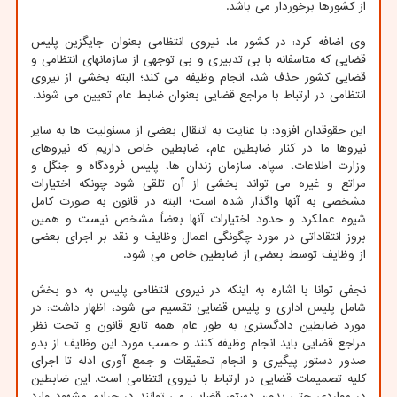
از کشورها برخوردار می باشد.
وی اضافه کرد: در کشور ما، نیروی انتظامی بعنوان جایگزین پلیس
قضایی که متاسفانه با بی تدبیری و بی توجهی از سازمانهای انتظامی و
قضایی کشور حذف شد، انجام وظیفه می کند؛ البته بخشی از نیروی
انتظامی در ارتباط با مراجع قضایی بعنوان ضابط عام تعیین می شوند.
این حقوقدان افزود: با عنایت به انتقال بعضی از مسئولیت ها به سایر
نیروها ما در کنار ضابطین عام، ضابطین خاص داریم که نیروهای
وزارت اطلاعات، سپاه، سازمان زندان ها، پلیس فرودگاه و جنگل و
مراتع و غیره می تواند بخشی از آن تلقی شود چونکه اختیارات
مشخصی به آنها واگذار شده است؛ البته در قانون به صورت کامل
شیوه عملکرد و حدود اختیارات آنها بعضاً مشخص نیست و همین
بروز انتقاداتی در مورد چگونگی اعمال وظایف و نقد بر اجرای بعضی
از وظایف توسط بعضی از ضابطین خاص می شود.
نجفی توانا با اشاره به اینکه در نیروی انتظامی پلیس به دو بخش
شامل پلیس اداری و پلیس قضایی تقسیم می شود، اظهار داشت: در
مورد ضابطین دادگستری به طور عام همه تابع قانون و تحت نظر
مراجع قضایی باید انجام وظیفه کنند و حسب مورد این وظایف از بدو
صدور دستور پیگیری و انجام تحقیقات و جمع آوری ادله تا اجرای
کلیه تصمیمات قضایی در ارتباط با نیروی انتظامی است. این ضابطین
در مواردی حتی بدون دستور قضایی می توانند در جرایم مشهود وارد