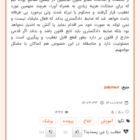
که برای مملکت هزینه زیادی به همراه آورد، هرچند متهمین مورد
تعقیب قرار گرفتند و محکوم یا تبرئه شدند ولی برخورد بی طرفانه
باعث خواهد شد که ضابط دادگستری بداند که فعال مایشاء نیست و
نمی تواند به صورت خود سر اقدام نماید یا آتش به اختیار نخواهد
بود بلکه ضابط دادگستری باید تابع قانون باشد و بداند اگر قدمی
خارج از قانون بر دارد بطور قطع قابل تعقیب و پیگیری است و
مسئولیت دارد و متاسفانه در این خصوص هم کماکان با مشکل
مواجهیم.
منبع:
judcms.ir
14:24:33
1400/07/16
1447
/ ۵
5.0
تگها:
آموزش
,
ابلاغ
,
پرونده
,
پزشك
مطلب را می پسندید؟
(0)
(1)