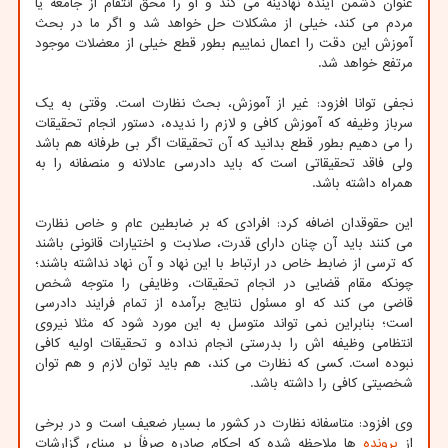
عنوان دشمن آینده نهادینه می کند و او را محق انتقام از جامعه یا
مردم می کند، خیلی از مشکلات حل خواهد شد و اگر ما در بحث
آموزش این دقت را اعمال نماییم بطور قطع خیلی از معضلات موجود
مرتفع خواهد شد.
نجفی توانا افزود: غیر از آموزش، بحث نظارت است. وقتی به یک
سرباز وظیفه که آموزش کافی و لازم را ندیده، دستور انجام تحقیقات
را می دهیم بطور قطع بدانید که آن تحقیقات اگر بی طرفانه هم باشد
ولی فاقد تحقیقاتی است که باید دادرسی عادلانه و منصفانه را به
همراه داشته باشد.
این حقوقدان اضافه کرد: افرادی که بر ضابطین عام و خاص نظارت
می کنند باید آن چنان دارای قدرت، صلابت و اختیارات قانونی باشند
که ترسی از ضابط خاص در ارتباط با این نهاد و آن نهاد نداشته باشند؛
چونکه مقام قضایی در انجام تحقیقات، وظایفی را متوجه شخص
قاضی می کند که او مسئول نتایج برآمده از تمام فرایند دادرسی
است؛ بنابراین نمی تواند متوسل به این مورد شود که مثلا نیروی
انتظامی وظیفه اش را بدرستی انجام نداده و تحقیقات اولیه کافی
نبوده است. کسی که نظارت می کند، هم باید توان لازم و هم توان
شخصیتی کافی را داشته باشد.
وی افزود: متاسفانه نظارت در کشور ما بسیار ضعیف است و در برخی
از
پرونده
ها ملاحظه شده که احکام صادره صرفاً بر مبنای گزارشات