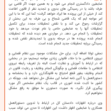
ضابطین دادگستری انجام می شود و به همین جهت اگر قاضی بی
طرف باشد یا در رسیدگی های بدوی و تجدید نظر از قانون اطاعت
کند از خیلی از این پرونده ها ایراد خواهد گرفت؛ کما این که ما با این
امر مواجه ایم که یک قاضی شجاع و بی طرف به این بخش از
گزارشات رجوع می کند و با نقض تحقیقات مجدد برای تکمیل
تحقیقات آنها را به ضابطین خاص یا عام عودت میدهد یا خود
تحقیقات را انجام می دهد. در مواردی هم دیده شده که تحقیقات
انجام شده پرونده ها در مرحله بدوی یا تجدیدنظر نقض شده و
رسیدگی برپایه تحقیقات جدید انجام شده است.
نجفی توانا اضافه کرد: برای حل مشکلات موجود بین نظام قضایی و
نیروی انتظامی ما با خلاء قانونی زیادی مواجه نیستیم؛ جز در بخشی
که در ارتباط با آموزش و نظارت است البته باز تعریف رابطه نیروی
انتظامی با مقامات قضایی و چگونگی انجام وظایف و رعایت قانون در
انجام وظایف بطور قطع احتیاج به قانونگذاری دارد و با بخشنامه و
دستورالعمل یا آئین نامه اساسا این مشکل حل نخواهد شد، چونکه در
کشور ما ثابت شده اموری در قالب یک نظام مشخص اگر مورد
پیگیری قرار نگیرد، به صورت دستوری ما موفق به رفع مشکل
نخواهیم کرد.
وی درباره اظهارات دادستان کل در ارتباط با تدوین دستورالعمل
همکاری با ضابطین اظهار داشت: این اظهارات تا حدی می تواند سبب