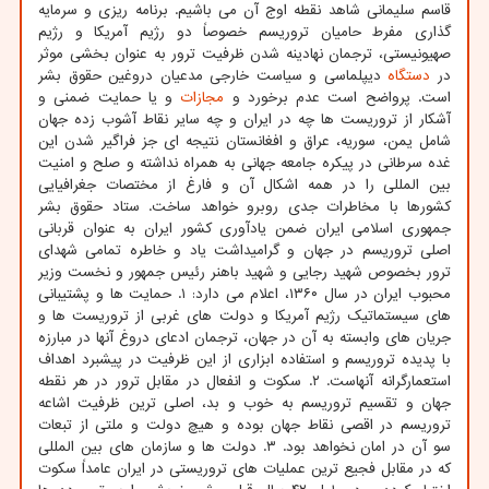
قاسم سلیمانی شاهد نقطه اوج آن می باشیم. برنامه ریزی و سرمایه
گذاری مفرط حامیان تروریسم خصوصاً دو رژیم آمریکا و رژیم
صهیونیستی، ترجمان نهادینه شدن ظرفیت ترور به عنوان بخشی موثر
در
دستگاه
دیپلماسی و سیاست خارجی مدعیان دروغین حقوق بشر
است. پرواضح است عدم برخورد و
مجازات
و یا حمایت ضمنی و
آشکار از تروریست ها چه در ایران و چه سایر نقاط آشوب زده جهان
شامل یمن، سوریه، عراق و افغانستان نتیجه ای جز فراگیر شدن این
غده سرطانی در پیکره جامعه جهانی به همراه نداشته و صلح و امنیت
بین المللی را در همه اشکال آن و فارغ از مختصات جغرافیایی
کشورها با مخاطرات جدی روبرو خواهد ساخت. ستاد حقوق بشر
جمهوری اسلامی ایران ضمن یادآوری کشور ایران به عنوان قربانی
اصلی تروریسم در جهان و گرامیداشت یاد و خاطره تمامی شهدای
ترور بخصوص شهید رجایی و شهید باهنر رئیس جمهور و نخست وزیر
محبوب ایران در سال ۱۳۶۰، اعلام می دارد: ۱. حمایت ها و پشتیبانی
های سیستماتیک رژیم آمریکا و دولت های غربی از تروریست ها و
جریان های وابسته به آن در جهان، ترجمان ادعای دروغ آنها در مبارزه
با پدیده تروریسم و استفاده ابزاری از این ظرفیت در پیشبرد اهداف
استعمارگرانه آنهاست. ۲. سکوت و انفعال در مقابل ترور در هر نقطه
جهان و تقسیم تروریسم به خوب و بد، اصلی ترین ظرفیت اشاعه
تروریسم در اقصی نقاط جهان بوده و هیچ دولت و ملتی از تبعات
سو آن در امان نخواهد بود. ۳. دولت ها و سازمان های بین المللی
که در مقابل فجیع ترین عملیات های تروریستی در ایران عامداً سکوت