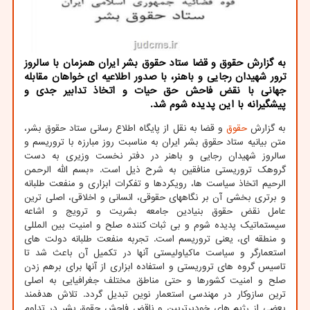
به گزارش حقوق و قضا ستاد حقوق بشر ایران همزمان با سالروز
ترور شهیدان رجایی و باهنر، با صدور اطلاعیه ای خواهان مقابله
جهانی با نقض فاحش حق حیات و اتخاذ تدابیر جدی و
پیشگیرانه با این پدیده شوم شد.
به گزارش
حقوق
و قضا به نقل از پایگاه اطلاع رسانی ستاد حقوق بشر،
متن بیانیه ستاد حقوق بشر ایران به مناسبت روز مبارزه با تروریسم و
سالروز شهیدان رجایی و باهنر در دفتر نخست وزیری به دست
گروهک تروریستی منافقین به شرح ذیل است. «بسم الله الرحمن
الرحیم اتخاذ سیاست ها، رویکردها و تفکرات ابزاری و منفعت طلبانه
و برتری بخشی آن بر نگاههای حقوقی، انسانی و اخلاقی، اصلی ترین
عامل نقض حقوق بنیادین جامعه بشریت و ترویج و اشاعه
سیستماتیک پدیده شوم و بی ثبات کننده صلح و امنیت بین المللی
و منطقه ای، یعنی تروریسم است. تجربه منفعت طلبانه دولت های
استعمارگر و سیاست ماکیاولیستی آنها در تکمیل آن باعث شد تا
تاسیس گروه های تروریستی و استفاده ابزاری از آنها برای برهم زدن
صلح و امنیت کشورها و حتی مناطق مختلف جغرافیایی به اصلی
ترین سازوکار در مهندسی استعمار نوین تبدیل گردد. تلاش هدفمند
بعضی از رژیم های خودبرتربین و ناقض فاحش حقوق بشر در تداوم