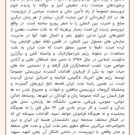
برخوردهای سیاست زده، تبعیض آمیز و دوگانه با پدیده شوم
تروریسم خصوصاً از راه تأمین مالی و حمایت سیاسی از تروریست
ها، در کنار کیفرزدائی از این جنایت کاران، بیشتر از هر زمان دیگری
صلح و امنیت بین المللی را با خطر روبرو ساخته است. در واقع
تروریسم پدیده ای است بسیار پرهزینه که به علت حمایت بعضی از
کشورهای غربیِ مدعی حقوق بشر و اعمال نفوذ آنها در مدیریت
سازمان های مسئول بین المللی، در اقصی نقاط جهان افزایش پیدا
کرده است. دقیقاً با همین منطق است که ملت ایران به علت
مجاهدت در سقوط رژیم غیردموکراتیک و وابسته قبلی و برگزاری
حکومت اسلامی در سال ۱۳۵۷ با خمیر مایه استقلال طلبی و آزادی
خواهی مورد غضب استعمارگران قرار گرفته و از نخستین ماه های
حیات خود به یکی از قربانیان اقدامات گسترده تروریستی خصوصاً
توسط رژیم های آمریکا، انگلیس، فرانسه و اسرائیل تبدیل گردیده
است. در همین راستا ملت ایران فاجعه تلخ ترورهای گسترده و
وحشیانه گروهک تروریستی منافقین و شهادت و مجروح شدن ده ها
هزار انسان بی گناه خصوصاً زنان و کودکان در شهرها، روستاها، اماکن
دولتی، عمومی، ورزشی، مذهبی، دانشگاه ها، پارلمان، محل های
زندگی و کسب و کار مردم عادی طی ۴۲ سال قبل را نه هیچگاه
بخشیده و نه هیچگاه فراموش خواهد نمود. اقدامات سبوعانه ای که
در اشکال مختلف منجمله ترور دانشمندان هسته ای ایران و ترور
ناجوانمردانه بزرگترین مدافع حقوق بشر ملت ایران و ملت های منطقه
و مبارز واقعی با تروریست در تمامی اشکال آن یعنی شهید سپهبد