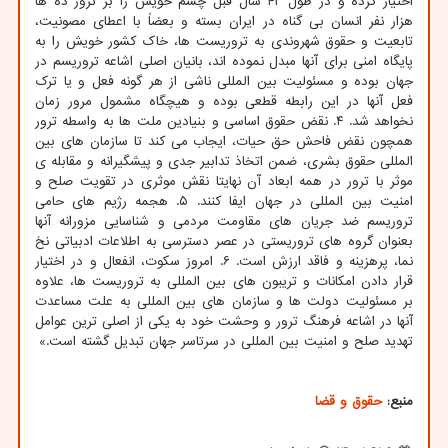
اختیار کرده و در طول ۴۲ سال قبل چشم خویش را بر ترور ده ها
هزار نفر انسان بی گناه در ایران بسته و بعضاً با اعطای مصونیت،
تابعیت و حقوق شهروندی به تروریست ها، خاک کشور خویش را به
پایگاه امنی برای آنها مبدل نموده اند، بانیان اصلی اشاعه تروریسم در
جهان بوده و مسئولیت بین المللی ناشی از هر گونه فعل و یا ترک
فعل آنها در این رابطه قطعی بوده و هیچگاه مشمول مرور زمان
نخواهد شد. ۴. نقض حقوق اساسی و بنیادین ملت ها به واسطه ترور
همچون نقض فاحش حق حیات، ایجاب می کند تا سازمان های بین
المللی حقوق بشری، ضمن اتخاذ تدابیر جدی و پیشگیرانه و مقابله ی
موثر با ترور در همه ابعاد آن نهایتا نقش موثری در تقویت صلح و
امنیت بین المللی در جهان ایفا کنند. ۵. هجمه رژیم های حامی
تروریسم ضد جریان های مقاومت مردمی و شناسایی مزورانه آنها
بعنوان گروه های تروریستی در عصر دسترسی به اطلاعات ادبیاتی نخ
نما، پرهزینه و فاقد ارزش است. ۶. امروز سکوت، انفعال و در اختیار
قرار دادن امکانات و تریبون های بین المللی به تروریست ها، علاوه
بر مسئولیت دولت ها و سازمان های بین المللی به علت مساعدت
آنها در اشاعه فرهنگ ترور و وحشت خود به یکی از اصلی ترین عوامل
تهدید صلح و امنیت بین المللی در سرتاسر جهان تبدیل گشته است.»
منبع:
حقوق و قضا