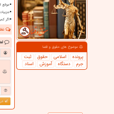
موانع 
جزییات
اگر کمر
نظرا
لط
موضوع های حقوق و قضا
پرونده
اسلامی
حقوق
ثبت
جرم
دستگاه
آموزش
اسناد
درج