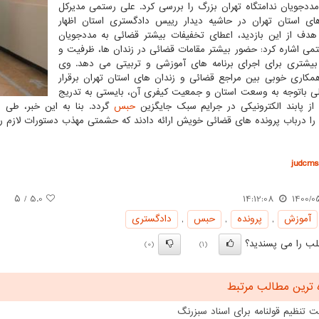
ددجویان ندامتگاه تهران بزرگ را بررسی کرد. علی رستمی مدیرکل
ی استان تهران در حاشیه دیدار رییس دادگستری استان اظهار
دف از این بازدید، اعطای تخفیفات بیشتر قضائی به مددجویان
تمی اشاره کرد: حضور بیشتر مقامات قضائی در زندان ها، ظرفیت و
شتری برای اجرای برنامه های آموزشی و تربیتی می دهد. وی
همکاری خوبی بین مراجع قضائی و زندان های استان تهران برقرار
 باتوجه به وسعت استان و جمعیت کیفری آن، بایستی به تدریج
 از پابند الکترونیکی در جرایم سبک جایگزین
حبس
گردد. بنا به این خبر، طی 
را درباب پرونده های قضائی خویش ارائه دادند که حشمتی مهذب دستورات لازم را 
judcms.
/ ۵
5.0
14:12:08
1400/0
آموزش
,
پرونده
,
حبس
,
دادگستری
ب را می پسندید؟
(0)
(1)
 ترین مطالب مرتبط
 تنظیم قولنامه برای اسناد سبزرنگ