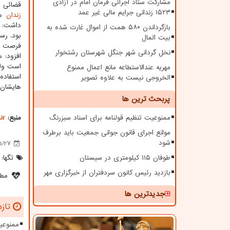
مشارکت ستاد اجرائی فرمان امام در آزادی
قضائی م
۱۵۲۳ زندانی جرایم مالی غیر عمد
زندان
ها
داشت: ه
بازگرداندن ۵۸۰ همت از اموال غارت شده به
بود. رس
بیت المال
فرصت بی
نخل گردانی شهر جنگل شهرستان رشتخوار
افزود: 
است ولی
مهریه عندالاستطاعه مانع اعمال ممنوع
استفاده
الخروجی نیست به علاوه تصویر
هایشان 
پربحث ترین ها
ممنوعیت تنظیم قولنامه برای اسناد سبزرنگ
منبع:
ir
موانع اجرای قانون جوانی جمعیت باید برطرف
شود
5/27
طوفان ۱۱۵ کیلومتری در سیستان
تگها:
بازدید رئیس کانون سردفتران از خبرگزاری مهر
مطل
جدیدترین ها
تازه
ممنوعیت