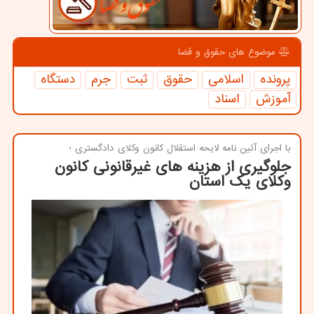
موضوع های حقوق و قضا
پرونده
اسلامی
حقوق
ثبت
جرم
دستگاه
آموزش
اسناد
با اجرای آئین نامه لایحه استقلال كانون وكلای دادگستری ؛
جلوگیری از هزینه های غیرقانونی کانون
وکلای یک استان