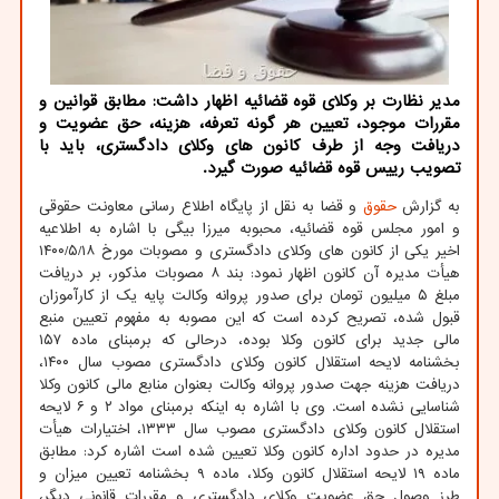
مدیر نظارت بر وکلای قوه قضائیه اظهار داشت: مطابق قوانین و
مقررات موجود، تعیین هر گونه تعرفه، هزینه، حق عضویت و
دریافت وجه از طرف کانون های وکلای دادگستری، باید با
تصویب رییس قوه قضائیه صورت گیرد.
به گزارش
حقوق
و قضا به نقل از پایگاه اطلاع رسانی معاونت حقوقی
و امور مجلس قوه قضائیه، محبوبه میرزا بیگی با اشاره به اطلاعیه
اخیر یکی از کانون های وکلای دادگستری و مصوبات مورخ ۱۴۰۰/۵/۱۸
هیأت مدیره آن کانون اظهار نمود: بند ۸ مصوبات مذکور، بر دریافت
مبلغ ۵ میلیون تومان برای صدور پروانه وکالت پایه یک از کارآموزان
قبول شده، تصریح کرده است که این مصوبه به مفهوم تعیین منبع
مالی جدید برای کانون وکلا بوده، درحالی که برمبنای ماده ۱۵۷
بخشنامه لایحه استقلال کانون وکلای دادگستری مصوب سال ۱۴۰۰،
دریافت هزینه جهت صدور پروانه وکالت بعنوان منابع مالی کانون وکلا
شناسایی نشده است. وی با اشاره به اینکه برمبنای مواد ۲ و ۶ لایحه
استقلال کانون وکلای دادگستری مصوب سال ۱۳۳۳، اختیارات هیأت
مدیره در حدود اداره کانون وکلا تعیین شده است اشاره کرد: مطابق
ماده ۱۹ لایحه استقلال کانون وکلا، ماده ۹ بخشنامه تعیین میزان و
طرز وصول حق عضویت وکلای دادگستری و مقررات قانونی دیگر،