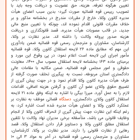
تعیین هرگونه تعرفه، هزینه، حق عضویت و دریافت وجه باید با
تصویب رییس قوه قضائیه صورت گیرد؛ بدین سبب اعضای هیأت
مدیره کانون وکلا، خارج از مقررات مندرج در بخشنامه مذکور و بر
خلاف مقررات قانونی اقدام نموده اند، چونکه با تعیین منبع مالی
جدید، در قالب مصوبات هیأت مدیره، قصد قانونگذاری و دریافت
هزینه صدور پروانه وکالت را داشته اند. مدیر نظارت بر وکلا،
کارشناسان، مشاوران و مترجمان رسمی قوه قضائیه ضمن یادآوری
این مهم که مطابق ماده ۲۶ لایحه استقلال کانون وکلا، قوه قضائیه
مأمور اجرای این لایحه است اعلام نمود: در پی وقوع این مورد و
برمبنای ماده ۱۶۳ بخشنامه لایحه استقلال مصوب سال ۱۴۰۰، معاونت
حقوقی و امور مجلس قوه قضائیه، ضمن مکاتبه با مقامات عالی
دادگستری استان مربوطه، نسبت به پیگیری تخلف صورت گرفته از
طرف هیأت مدیره کانون وکلا اقدام نمود و در جهت پیش گیری از
تضییع حقوق وکلای عضو آن کانون و گرفتن هزینه اضافی، اقدامات
لازم را به عمل آورد. میرزا بیگی با اشاره به اینکه وفق ماده ۲۱ لایحه
استقلال کانون وکلای دادگستری،
دستگاه
قضائی موظف به نظارت بر
عملکرد کانون وکلا و اعضای هیأت مدیره شده است اشاره کرد: به
رغم اینکه این نظارت جهت پیش گیری از انحراف کانون وکلا از انجام
وظایف قانونی می باشد، متأسفانه برخی مدیران نهاد وکالت با تلقین
استقلال مطلق کانون وکلا و دستاویز قرار دادن استقلال وکلا، قصد
رهایی از نظارت قانونی را دارند. مدیر نظارت بر وکلا، کارشناسان،
مشاوران و مترجمان رسمی قوه قضائیه در آخر به مواد ۳ الی ۱۰