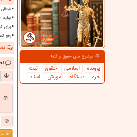
طوفان ۱۱۵ کیلومتری در سیستا
تولید ۱۲ هزار مگاوات برق از نیروگاه های تجدیدپذیر
برای کا
رفع تعهدات ارزی بیش 
نظرا
موضوع های حقوق و قضا
لط
پرونده
اسلامی
حقوق
ثبت
جرم
دستگاه
آموزش
اسناد
درج