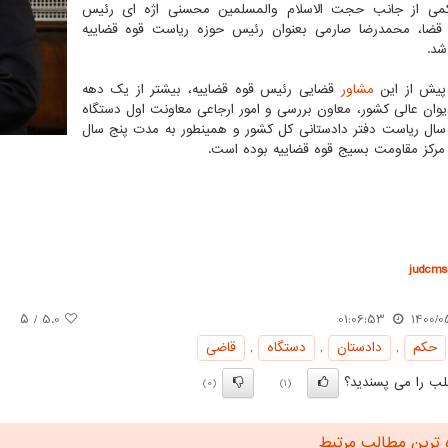
ی از جانب حجت الاسلام والمسلمین محسنی اژه ای رئیس
ضا، محمدرضا صارمی بعنوان رئیس حوزه ریاست قوه قضاییه
شد.
پیش از این
مشاور
قضایی رئیس قوه قضاییه، بیشتر از یک دهه
وان عالی کشور، معاون بررسی و امور ارجاعی معاونت اول دستگاه
ضا، ۸ سال ریاست دفتر دادستانی کل کشور و همینطور به مدت پنج سال
 مرکز مقاومت بسیج قوه قضاییه بوده است.
judcms.
/ ۵
5.0
01:06:53
1400/0
حكم
,
دادستان
,
دستگاه
,
قاضی
ب را می پسندید؟
(0)
(1)
 ترین مطالب مرتبط