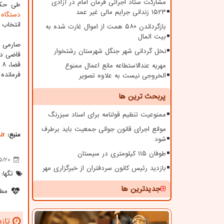
مشارکت ستاد اجرائی فرمان امام در آزادی
طی حکم
۱۵۲۳ زندانی جرایم مالی غیر عمد
دستگاه
ق
انتخاب 
بازگرداندن ۵۸۰ همت از اموال غارت شده به
بیت المال
صارمی 
نخل گردانی شهر جنگل شهرستان رشتخوار
قاضی دی
ق
مهریه عندالاستطاعه مانع اعمال ممنوع
فرمانده
الخروجی نیست به علاوه تصویر
پربحث ترین ها
ممنوعیت تنظیم قولنامه برای اسناد سبزرنگ
موانع اجرای قانون جوانی جمعیت باید برطرف
منبع:
ir
شود
طوفان ۱۱۵ کیلومتری در سیستان
5/20
بازدید رئیس کانون سردفتران از خبرگزاری مهر
تگها:
جدیدترین ها
مطل
تازه