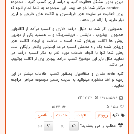
مرزی بدون مشکل فعالیت کنید و درامد ارزی کسب کنید ، مجموعه
sarafer
درکنار شما خواهد بود. این مجموعه به شما تمام آنچه که
برای فعالیت در سایت های فریلنسری و اکانت های خارجی و ارزی
نیاز دارید را ارائه می دهد .
همچنین اگر شما به دنبال درآمد دلاری و کسب درآمد از اکانتهایی
همچون یوتیوب ، بایننس ، فریلنسرینگ و ... هستید یکی از بهترین
روش ها اکانت وریفای شده است ،. ساخت و ایجاد اکانت های
وریفای شده یک راه مطمئن کسب درامد اینترنتی واقعی رایگان است
یعنی شما تنها با انجام خدمات مورد نظر به دلار کسب درآمد می
نمایید مثال بارز این موضوع کسب درامد پیودی پای از اکانت یوتیوب
می باشد.
کلیه علاقه مندان و متقاضیان بمنظور کسب اطلاعات بیشتر در این
زمینه و اخذ مشاوره میتوانید به سایت رسمی مجموعه صرافر مراجعه
نمایید .
23:12:32
1400/05/06
1544
/ ۵
5.0
تگها:
رپورتاژ
,
اینترنت
,
خدمات
,
قاضی
مطلب را می پسندید؟
(0)
(1)