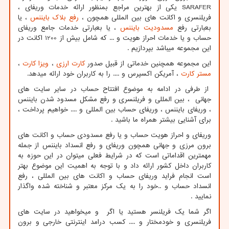
SARAFER
یکی از بهترین مراجع بمنظور ارائه خدمات وریفای ،
فریلنسری و اکانت های بین المللی همچون ،
رفع بلاک بایننس
، یا
بعبارتی رفع
مسدودیت بایننس
، یا بعبارتی خدمات جامع وریفای
حساب و یا خدمات احراز هویت و ... که شامل بیش از 1200 اکانت در
این مجموعه میباشد بپردازیم .
این مجموعه همچنین خدماتی از قبیل صدور
کارت ارزی
،
ویزا کارت
،
مستر کارت
، آمریکن اکسپرس و .... را به کاربران خود ارائه میدهد.
از طرفی در ادامه به موضوع افتتاح حساب در سایر سایت های
جهانی ، بین المللی و فریلنسری و رفع مشکل مسدود شدن بایننس
، وریفای بایننس ، وریفای حساب بین المللی و .... خواهیم پرداخت ،
برای آشنایی بیشتر همراه ما باشید .
وریفای و احراز هویت حساب و یا رفع مسدودی حساب و اکانت های
برون مرزی و جهانی همچون وریفای و رفع انسداد بایننس از جمله
مهمترین اقداماتی است که در شرایط فعلی میتوان در این حوزه به
کاربران داخل کشور ارائه داد و با توجه به اهمیت این موضوع بهتر
است انجام فراید وریفای حساب و اکانت های بین المللی ، رفع
انسداد حساب و ..خود را به یک مرکز معتبر و شناخته شده واگذار
نمایید .
اگر شما یک فریلنسر هستید یا اگر و میخواهید در سایت های
فریلنسری و خودمختار و .... کسب درامد اینترنتی خارجی و برون