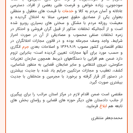
سودجویی، زیاده خواهی و فرصت طلبی بعضی از افراد، دسترسی
عادلانه و آسان مردم به کالا و
خدمات
با قیمت های معقول و منطقی
بعنوان یکی از مصادیق حقوق عمومی مبتلا به اختلال گردیده و
معیشت روزانه مردم با مشکل و سختی های بسیاری روبرو شده
است و از آنجائیکه تخلفات مذکور از قبیل گران فروشی و احتکار در
زمره تخلفات صنفی محسوب و مصادیقی از آن در صورت احراز
شرایط، واجد وصف مجرمانه بوده و در قانون مجازات اخلالگران در
نظام اقتصادی کشور مصوب ۱۳۶۹.۹.۱۹ و اصلاحات بعدی
جرم
انگاری
و حسب مورد برای آنها مجازات تعیین گردیده است؛ بنابراین لزوم
دارد ضمن هم افزایی با دستگاههای ذیربط همچون سازمان تعزیرات
حکومتی، نیروی انتظامی و سایر ضابطان قضایی به منظور شناسایی،
کشف، تعقیب و مجازات مرتکبین جرایم یاد شده با جدیت بیشتری
در دستور کار قرار گرفته و برخورد با مجرمین و متخلفان با جدیت
بیشتری صورت گیرد.
مقتضی است ضمن اقدام لازم در مرکز استان مراتب را برای پیگیری
از جانب دادستان های دیگر حوزه های قضایی و رؤسای بخش های
تابعه هم
ابلاغ
فرمایید.
محمدجعفر منتظری