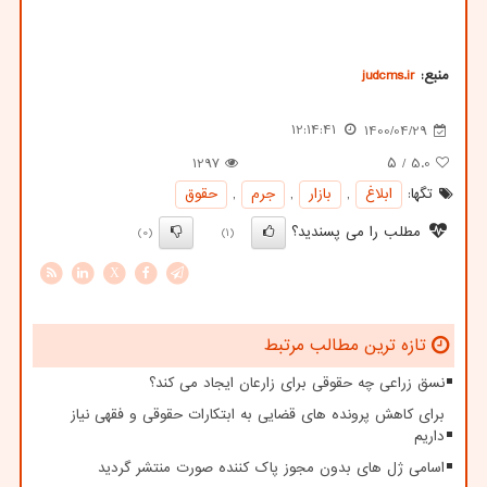
منبع:
judcms.ir
12:14:41
1400/04/29
1297
/ ۵
5.0
تگها:
ابلاغ
,
بازار
,
جرم
,
حقوق
مطلب را می پسندید؟
(0)
(1)
X
تازه ترین مطالب مرتبط
نسق زراعی چه حقوقی برای زارعان ایجاد می کند؟
برای کاهش پرونده های قضایی به ابتکارات حقوقی و فقهی نیاز
داریم
اسامی ژل های بدون مجوز پاک کننده صورت منتشر گردید