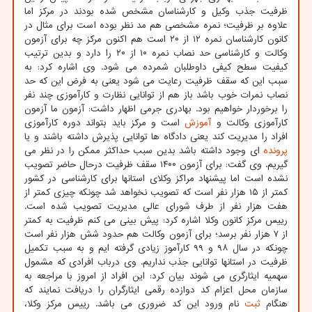
ظرفیت جذب وکیل و کارشناسان مشخص شده بودند در مرکز اما
علاوه بر ظرفیت؛ نمره مشخصی هم مد نظر بوده است برای مثال در
کانون کارشناسان نمره ۱۲ از ۲۰ است هم اکنون مرکز چه برای آزمون
وکالت و کارشناسی حد نصاب نمره ۱۰ از ۲۰ را دارد و بدین ترتیب
کیفیت سطح کیفی داوطلبان شمرده می شود. وی اشاره کرد: به
سبب این که سقف ظرفیت رعایت می شود یعنی به فرض این که حد
نصاب نمرات خوب باشد باز هم از توانایی نظارت و کارآموزی چند نفر
را برخوردار خواهیم بود. بهادری جرمی اظهار داشت: آزمون ما آزمون
کارآموزی وکالت و
آموزش
است و مرکز باید بتواند دوره کارآموزی
افراد را مدیریت کند یعنی دادگاه ها توانایی پذیرش داشته باشند و یا
پرونده
ای وجود داشته باشد بدین سبب حداکثر ممکن را در نظر می
گیریم. وی گفت: برای آزمون ۱۴۰۰ سقف ظرفیت درحال حاضر تصویب
نشده است اما پیشنهاد مراکز وکلای استانها برای کارشناسی در کشور
کمتر از ۱۵ هزار نفر است که تصویب نخواهد شد چونکه چیزی کمتر از
هفت هزار نفر از طرف شورای عالی مدیریت تصویب شده است.
رییس مرکز کانون وکلا اشاره کرد: پیش بینی می کنم ظرفیت به کمتر
از ۷ هزار نفر برسد؛ برای آزمون وکالت هم حدود شش هزار نفر است
چونکه در سال ۹۸ و ۹۹ کارآموز زیادی گرفته ایم و به سبب تکمیل
ظرفیت در استانها توانایی جذب نداریم. وی درباب افرادی که مشمول
سهمیه ایثارگری می شوند بیان کرد: این افراد از امروز با مراجعه به
سازمان محل اعزام کد دوازده رقمی ایثارگران را دریافت نمایند که
هنگام
ثبت
نام ورود این کد ضروری می باشد. رییس مرکز وکلا،