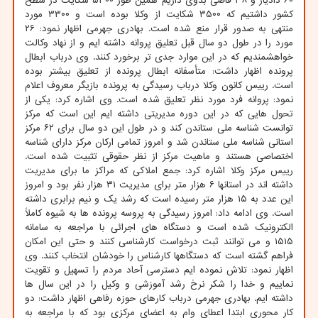
۶۰ دادیار و ۳۸ قاضی بدوی داریم همین طور ۵۳۰۰ شکایت در سطح
کشور داشتیم که ۳۵۰۰ شکایت از وکلا بوده است و ۳۳۰۰ مورد
منتهی به صدور قرار منع شده است. بهادری جهرمی اظهار نمود: ۲۶
مورد را در طول دو سال قبل تعلیق پروانه داشته ایم و از نهاد وکالت
خواهشمندیم که در این موارد جدی تر برخورد کنند. وی درباب ابطال
پرونده اظهار داشت: متأسفانه ابطال پرونده از تعلیق بیشتر بوده
است. رییس کانون وکلا درباب رسیدگی به پرونده بازیگر معروف اعلام
نمود: پروانه فرد مورد نظر تعلیق شده است. وی اشاره کرد: یکی از
تحول هایی که در این دوره مدیریتی داشته ایم این است که مرکز
توانست شناسه ملی ستاندن کند و در طول این دو سال برای ۶۲ مرکز
استانی شناسه ملی ستاندن شد و امروز تمامی ارکان مرکز دارای شناسه
اختصاصی هستند و ماهیت مرکز از نظر حقوقی تثبیت شده است.
رییس مرکز وکلا اشاره کرد: جمع املاکی که مراکز ما برای مدیریت
داشته اند در استانها ۶ هزار متر برای مدیریت ۳۱ هزار نفر بود و امروز
این عدد به ۱۵ هزار متر رسیده است که رشد یک و نیم برابری داشته
است. وی ادامه داد: امروز رسیدگی به پروسه پرونده ها به شیوه کاملاً
الکترونیک شده است و دستگاه های اجرائی با مراجعه به سامانه
۱۵۱۵ و می توانند ثبت درخواست کارشناسی کنند و حتی این امکان
فراهم گشته است که دستگاهها کارشناس را خودشان انتخاب کنند. وی
اظهار نمود: تلاش نموده ایم دسترسی آحاد مردم را تسهیل و تقویت
نماییم و خدا را شکر نرخ رشد آموزشی و وکیل را در این سال ها
داشته ایم. بهادری جهرمی درباب کارهای حوزه رفاهی اظهار داشت: دو
کار محوری ابتدا اعطای وام به اعضای مرکزی بود که با مراجعه به