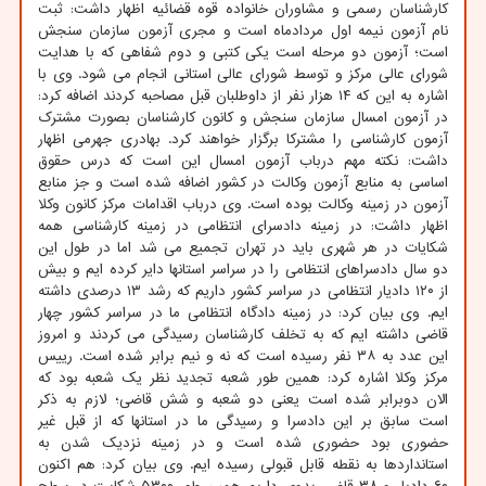
کارشناسان رسمی و مشاوران خانواده قوه قضائیه اظهار داشت: ثبت
نام آزمون نیمه اول مردادماه است و مجری آزمون سازمان سنجش
است؛ آزمون دو مرحله است یکی کتبی و دوم شفاهی که با هدایت
شورای عالی مرکز و توسط شورای عالی استانی انجام می شود. وی با
اشاره به این که ۱۴ هزار نفر از داوطلبان قبل مصاحبه کردند اضافه کرد:
در آزمون امسال سازمان سنجش و کانون کارشناسان بصورت مشترک
آزمون کارشناسی را مشترکا برگزار خواهند کرد. بهادری جهرمی اظهار
داشت: نکته مهم درباب آزمون امسال این است که درس حقوق
اساسی به منابع آزمون وکالت در کشور اضافه شده است و جز منابع
آزمون در زمینه وکالت بوده است. وی درباب اقدامات مرکز کانون وکلا
اظهار داشت: در زمینه دادسرای انتظامی در زمینه کارشناسی همه
شکایات در هر شهری باید در تهران تجمیع می شد اما در طول این
دو سال دادسراهای انتظامی را در سراسر استانها دایر کرده ایم و بیش
از ۱۲۰ دادیار انتظامی در سراسر کشور داریم که رشد ۱۳ درصدی داشته
ایم. وی بیان کرد: در زمینه دادگاه انتظامی ما در سراسر کشور چهار
قاضی داشته ایم که به تخلف کارشناسان رسیدگی می کردند و امروز
این عدد به ۳۸ نفر رسیده است که نه و نیم برابر شده است. رییس
مرکز وکلا اشاره کرد: همین طور شعبه تجدید نظر یک شعبه بود که
الان دوبرابر شده است یعنی دو شعبه و شش قاضی؛ لازم به ذکر
است سابق بر این دادسرا و رسیدگی ما در استانها که از قبل غیر
حضوری بود حضوری شده است و در زمینه نزدیک شدن به
استانداردها به نقطه قابل قبولی رسیده ایم. وی بیان کرد: هم اکنون