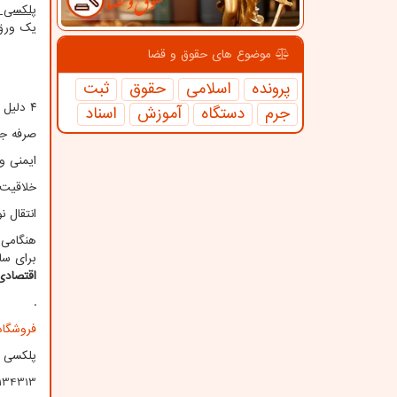
پلکسی 
یک ورق 
موضوع های حقوق و قضا
پرونده
اسلامی
حقوق
ثبت
۴ دلیل برای استفاده از ورق پلکسی گلاس برای پنجره
جرم
دستگاه
آموزش
اسناد
صرفه جو
ایمنی و
خلاقیت 
انتقال نو
هنگامی 
برای سا
اقتصادی
.
فروشگاه 
پلکسی ،
134313