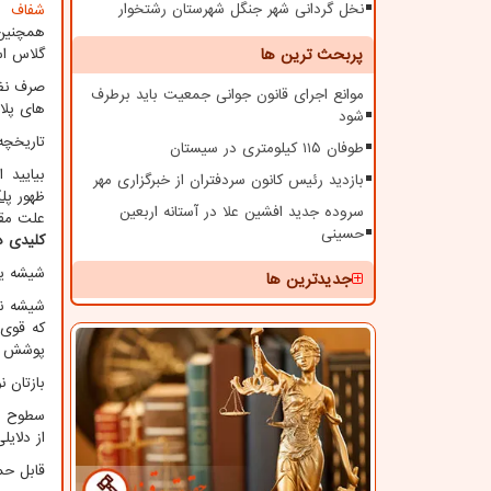
نخل گردانی شهر جنگل شهرستان رشتخوار
شفاف
اس
همچنین
پربحث ترین ها
گلاس ا
صرف نظر
موانع اجرای قانون جوانی جمعیت باید برطرف
های پلا
شود
تاریخچه
طوفان ۱۱۵ کیلومتری در سیستان
بیایید 
بازدید رئیس کانون سردفتران از خبرگزاری مهر
ظهور
پل
سروده جدید افشین علا در آستانه اربعین
علت مقا
حسینی
کلیدی در
شیشه یا
جدیدترین ها
شیشه ن
که قوی 
پوشش 
بازتان نو
سطوح ش
از دلای
قابل حم