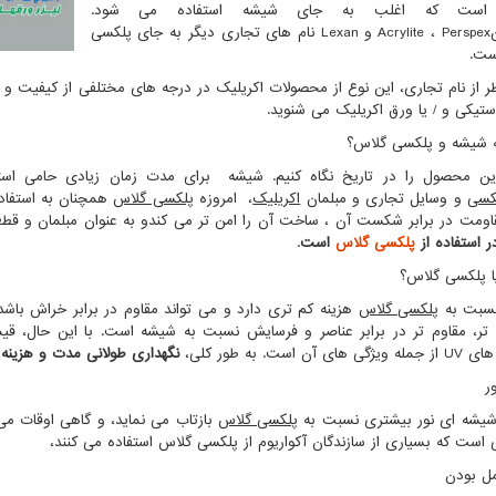
ت که اغلب به جای شیشه استفاده می شود.
Perspex
،
Acrylite
و
Lexan
نام های تجاری دیگر به جای پلکسی
ست.
 از نام تجاری، این نوع از محصولات اکریلیک در درجه های مختلفی از کیفیت و ق
ستیکی و / یا ورق اکریلیک می شنوید.
 شیشه و پلکسی گلاس؟
این محصول را در تاریخ نگاه کنیم. شیشه برای مدت زمان زیادی حامی استان
کسی
و وسایل تجاری و مبلمان
اکریلیک
، امروزه
پلکسی گلاس
همچنان به استفاده
ومت در برابر شکست آن ، ساخت آن را امن تر می کندو به عنوان مبلمان و قطعا
 استفاده از
پلکسی گلاس
است
.
 پلکسی گلاس؟
سبت به
پلکسی گلاس
هزینه کم تری دارد و می تواند مقاوم در برابر خراش باشد
تر، مقاوم تر در برابر عناصر و فرسایش نسبت به شیشه است. با این حال، 
های
UV
از جمله ویژگی های آن است. به طور کلی،
نگهداری طولانی مدت و هزینه
ر
یشه ای نور بیشتری نسبت به
پلکسی گلاس
بازتاب می نماید، و گاهی اوقات می 
لی است که بسیاری از سازندگان آکواریوم از پلکسی گلاس استفاده می کنند،
ل بودن