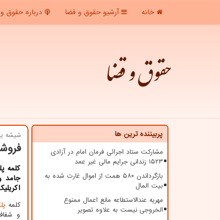
خانه
آرشیو حقوق و قضا
درباره حقوق و 
حقوق و قضا
پربیننده ترین ها
شیشه یا
فروشگ
مشارکت ستاد اجرائی فرمان امام در آزادی
۱۵۲۳ زندانی جرایم مالی غیر عمد
كلمه پ
بازگرداندن ۵۸۰ همت از اموال غارت شده به
جامد و
بیت المال
اكریلی
مهریه عندالاستطاعه مانع اعمال ممنوع
کلمه
پلک
الخروجی نیست به علاوه تصویر
و شفاف