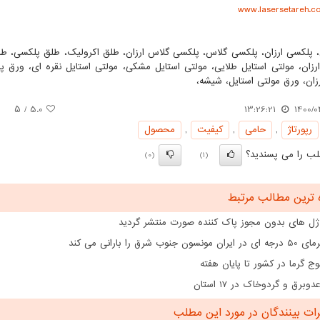
www.lasersetareh.c
، پلکسی ارزان، پلکسی گلاس، پلکسی گلاس ارزان، طلق اکرولیک، طلق پلکسی، طلق
ارزان، مولتی استایل طلایی، مولتی استایل مشکی، مولتی استایل نقره ای، ور
زان، ورق مولتی استایل، شیشه،
/ ۵
5.0
13:26:21
1400/0
رپورتاژ
,
حامی
,
كیفیت
,
محصول
ب را می پسندید؟
(0)
(1)
 ترین مطالب مرتبط
ژل های بدون مجوز پاک کننده صورت منتشر گردید
سون جنوب شرق را بارانی می کند
وج گرما در کشور تا پایان هفته
عدوبرق و گردوخاک در 17 استان
ت بینندگان در مورد این مطلب