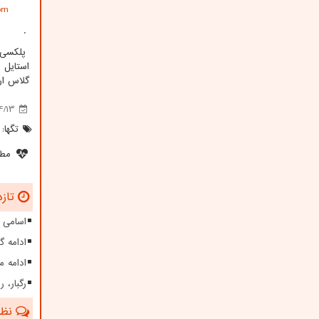
om
.
پلکسی
استایل 
گلاس ار
4/13
تگها:
مطل
تازه
اسامی 
ادامه گرمای 50 درجه ای در ایران مون
ادامه م
رگبار، ر
نظرا