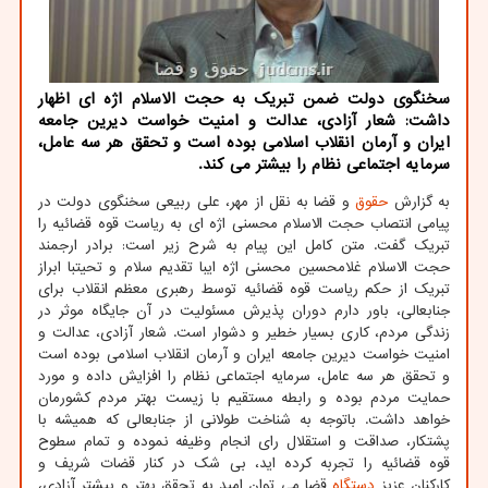
سخنگوی دولت ضمن تبریک به حجت الاسلام اژه ای اظهار
داشت: شعار آزادی، عدالت و امنیت خواست دیرین جامعه
ایران و آرمان انقلاب اسلامی بوده است و تحقق هر سه عامل،
سرمایه اجتماعی نظام را بیشتر می کند.
به گزارش
حقوق
و قضا به نقل از مهر، علی ربیعی سخنگوی دولت در
پیامی انتصاب حجت الاسلام محسنی اژه ای به ریاست قوه قضائیه را
تبریک گفت. متن کامل این پیام به شرح زیر است: برادر ارجمند
حجت الاسلام غلامحسین محسنی اژه ایبا تقدیم سلام و تحیتبا ابراز
تبریک از حکم ریاست قوه قضائیه توسط رهبری معظم انقلاب برای
جنابعالی، باور دارم دوران پذیرش مسئولیت در آن جایگاه موثر در
زندگی مردم، کاری بسیار خطیر و دشوار است. شعار آزادی، عدالت و
امنیت خواست دیرین جامعه ایران و آرمان انقلاب اسلامی بوده است
و تحقق هر سه عامل، سرمایه اجتماعی نظام را افزایش داده و مورد
حمایت مردم بوده و رابطه مستقیم با زیست بهتر مردم کشورمان
خواهد داشت. باتوجه به شناخت طولانی از جنابعالی که همیشه با
پشتکار، صداقت و استقلال رای انجام وظیفه نموده و تمام سطوح
قوه قضائیه را تجربه کرده اید، بی شک در کنار قضات شریف و
کارکنان عزیز
دستگاه
قضا می توان امید به تحقق بهتر و بیشتر آزادی،