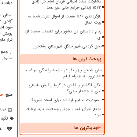
مشارکت ستاد اجرائی فرمان امام در آزادی
دیات نا
۱۵۲۳ زندانی جرایم مالی غیر عمد
استان 
بازگرداندن ۵۸۰ همت از اموال غارت شده به
بیت المال
خود اخت
پیام دادستان کل کشور برای انتصاب مجدد اژه
ای
قرار دارن
نخل گردانی شهر جنگل شهرستان رشتخوار
سالروز 
پربحث ترین ها
جان باختن چهار نفر در سانحه رانندگی مراغه -
هشترود به همراه فیلم
تنگی انگشتر و کفش در گرما واکنش طبیعی
بدن یا هشدار جدی؟
منبع:
حق
ممنوعیت تنظیم قولنامه برای اسناد سبزرنگ
موانع اجرای قانون جوانی جمعیت باید برطرف
4/06
شود
تگها:
جدیدترین ها
مطل