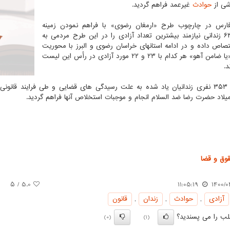
شی از
حوادث
غیرعمد فراهم گردید.
فارس در چارچوب طرح «ارمغان رضوی» با فراهم نمودن زمینه
آزادی ۶۳ زندانی نیازمند بیشترین تعداد آزادی را در این طرح مردمی به
صاص داده و در ادامه استانهای خراسان رضوی و البرز با محوریت
پویش «یا ضامن آهو» هر کدام با ۲۳ و ۲۲ مورد آزادی در رأس این لیست
د.
از جمع ۳۵۳ نفری زندانیان یاد شده به علت رسیدگی های قضایی و طی فرایند قانو
میلاد حضرت رضا ضد السلام انجام و موجبات استخلاص آنها فراهم گردید.
وق و قضا
/ ۵
5.0
11:05:19
1400/0
آزادی
,
حوادث
,
زندان
,
قانون
ب را می پسندید؟
(0)
(1)