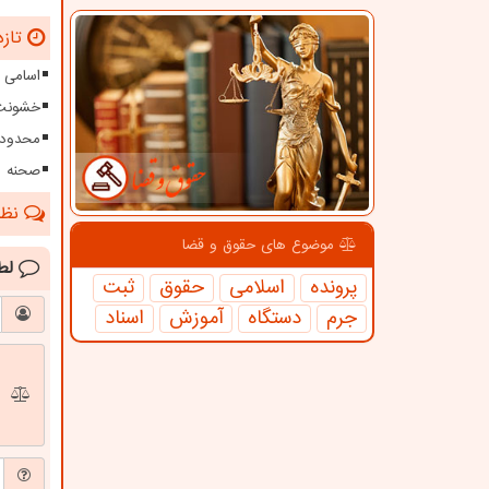
تازه
اسامی 
خشونت 
محدودی
صحنه س
نظرا
موضوع های حقوق و قضا
لط
پرونده
اسلامی
حقوق
ثبت
جرم
دستگاه
آموزش
اسناد