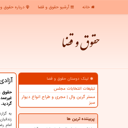
خانه
آرشیو حقوق و قضا
درباره حقوق و 
حقوق و قضا
لینک دوستان حقوق و قضا
آزادی 353 زندانی جرائم غ
تبلیغات انتخابات مجلس
مستر گرین وال | مجری و طراح انواع دیوار
غیرعمد
سبز
گردید.
به گزا
پربیننده ترین ها