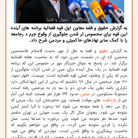
به گزارش حقوق و قضا معاون اول قوه قضائیه برنامه های آینده
این قوه برای محسوس تر شدن جلوگیری از وقوع جرم د رجامعه
را با کمک سایر نهادهای حاکمیتی و مردمی شرح داد.
به گزارش
حقوق
و قضا به نقل از مهر، حجت الاسلام غلامحسین
محسنی اژه ای در نشست خبری خود که به مناسبت هفته قضائیه
برگزار شد، در پاسخ به سوال خبرنگار مهر در خصوص این که برنامه
قوه قضائیه در یک سال آینده برای عینی تر شدن اثرات جلوگیری از
جرم که یکی از وظایف اصلی قوه قضائیه است، چیست، اظهار نمود:
۱۲۰ هزار مرخصی در سال ۹۹ داشتیم که برخی از این اینها امکان دارد
تکراری باشد یعنی یک فردی دو یا سه بار به مرخصی رفته است،
مجموعاً محکومین در
حبس
حدود ۱۴۴ هزار نفر هستند البته این آمار
غیر از
بازداشت
های موقت هستند. وی خاطرنشان کرد: یک جرمی که
رخ می دهد را همه متوجه می شوند اما برخورد با آنرا کمتر کسی
متوجه می شود، بعنوان مثال اگر یک بمب صوتی در تهران منفجر
شود صدها نفر متوجه می شوند ولی برخورد با صدها بمب عمل
نکرده را فردی متوجه نمی گردد، در واقع می خواهم بگویم که
خاصیت پیشگیری با واقع شدن است، مواردی که واقع می شود
پیشگیری را بیشتر به چشم می آورد. محسنی اژه ای افزود: پیشگیری