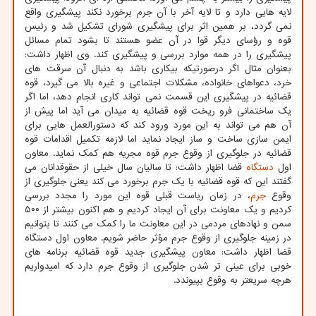
لایه هایی دارد و تا لایه آخر با آن جرم برخورد نکند پیشگیری واقع
نمی گردد، بر همین اثر برای پیشگیری شورای تشکیل شد و رئیس
قوه و رؤسای دیگر قوا در آن عضو هستند تا بشود تمام مسائل
پیشگیری را در همه موارد بررسی و پیشگیری کند. وی اظهار داشت:
بعنوان مثال اگر درصورتیکه بیکاری باشد به دنبال آن سرقت های
خرد، دعواهای خانواده، مشکلات اجتماعی و غیره بالا می گیرد، قوه
قضائیه در پیشگیری این قسمت نمی تواند کاری انجام دهد، اما اگر
یک ساختمانی فرو ریخت قوه قضائیه به میدان می آید اما پیش از
آن هم می تواند به این مورد ورود کند که دستورالعمل هایی برای
ایمن سازی ساخت و ساز ایجاد نماید اما لازمه تکمیل اقدامات قوه
قضائیه در جلوگیری از وقوع جرم قوه مجریه هم کمک نماید. معاون
اول
دستگاه
قضا اظهار داشت: تا سالیان سال خیلی از حقوقدانان می
گفتند این که قوه قضائیه با یک جرم برخورد می کند یعنی جلوگیری از
وقوع
جرم
، در زمان ریاست قبلی قوه این مورد را مجدد بررسی
کردیم و یک معاونت برای آن ایجاد کردیم و هم اکنون بیشتر از ۵۰۰
سمن و نهادهای مردمی در این معاونت ما را کمک می کنند تا بتوانیم
در زمینه جلوگیری از وقوع جرم مؤثر حاضر شویم. معاون اول دستگاه
قضا اظهار داشت: معاون پیشگیری جدید قوه قضائیه برنامه های
خوبی برای عینی تر شدن جلوگیری از وقوع جرم دارد که امیدواریم
هرچه سریعتر به وقوع بپیوندد.