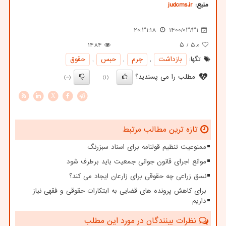
منبع:
judcms.ir
20:31:18
1400/03/31
1484
/ ۵
5.0
تگها:
بازداشت
,
جرم
,
حبس
,
حقوق
مطلب را می پسندید؟
(0)
(1)
X
تازه ترین مطالب مرتبط
ممنوعیت تنظیم قولنامه برای اسناد سبزرنگ
موانع اجرای قانون جوانی جمعیت باید برطرف شود
نسق زراعی چه حقوقی برای زارعان ایجاد می کند؟
برای کاهش پرونده های قضایی به ابتکارات حقوقی و فقهی نیاز
داریم
نظرات بینندگان در مورد این مطلب