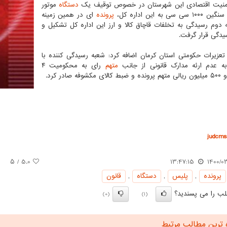
منیت اقتصادی این شهرستان در خصوص توقیف یک
دستگاه
موتور
 سی به این اداره کل،
پرونده
ای در همین زمینه
 دوم رسیدگی به تخلفات قاچاق کالا و ارز این اداره کل تشکیل و
یدگی قرار گرفت.
تعزیرات حکومتی استان کرمان اضافه کرد: شعبه رسیدگی کننده با
ه عدم ارئه مدارک قانونی از جانب
متهم
رای به محکومیت ۴
کشوفه صادر کرد.
judcms.
/ ۵
5.0
13:47:15
1400/0
پرونده
,
پلیس
,
دستگاه
,
قانون
ب را می پسندید؟
(0)
(1)
 ترین مطالب مرتبط