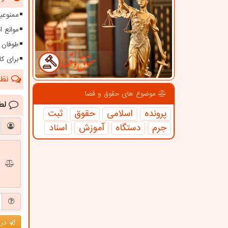
ممنوعیت
موانع 
طوفان ۱۱۵ کیلومتری در سیستا
برای کا
نظرا
موضوع های حقوق و قضا
لط
پرونده
اسلامی
حقوق
ثبت
جرم
دستگاه
آموزش
اسناد
درج