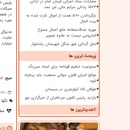
مشارکت ستاد اجرائی فرمان امام در آزادی
پلیس ا
۱۵۲۳ زندانی جرایم مالی غیر عمد
سیکلت سنگین ۱۰۰۰ سی
در شعبه
بازگرداندن ۵۸۰ همت از اموال غارت شده به
مورد رس
بیت المال
مهریه عندالاستطاعه مانع اعمال ممنوع
مدیرکل 
الخروجی نیست به علاوه تصویر
عنایت ب
میلیارد و ۵۰۰ میلیون ریالی متهم پرونده و ضبط کالای م
نخل گردانی شهر جنگل شهرستان رشتخوار
پربحث ترین ها
ممنوعیت تنظیم قولنامه برای اسناد سبزرنگ
موانع اجرای قانون جوانی جمعیت باید برطرف
منبع:
ir
شود
طوفان ۱۱۵ کیلومتری در سیستان
3/30
بازدید رئیس کانون سردفتران از خبرگزاری مهر
تگها:
جدیدترین ها
مطل
تازه