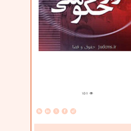
1511
X