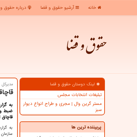
خانه
آرشیو حقوق و قضا
درباره حقوق و 
حقوق و قضا
لینک دوستان حقوق و قضا
مدیركل ت
قاچاقچی موت
تبلیغات انتخابات مجلس
مستر گرین وال | مجری و طراح انواع دیوار
به گزا
سبز
قاچاق ا
پربیننده ترین ها
به گزا
سازمان 