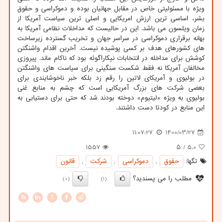
ویژه با مسئولیتی خاص در مقابل جهانیان بوده و دموکراسی و حقوق
بشر، اساسی ترین ارزش امریکایی و اصلی ترین سیاست آمریکا از
زمان ویلسون می باشد. این در حالیست که مداخلات نظامی آمریکا به
بهانه برقراری دموکراسی در سراسر جهان و تخریب گسترده زیرساخت
های کشورهای هدف بر کسی پوشیده نیست. آخرین اقدام واشنگتن
کوشش برای مداخله در انتخابات نیکاراگوئه بود که ناکام ماند. پیروزی
مخالفان آمریکا نه فقط شکست سنگینی برای سیاست های واشنگتن
در بولیوی و آمریکای لاتین را رقم زد بلکه خبر ناخوشایندی برای
بعضی شرکت های بزرگ آمریکایی است که چشم به منابع غنی
بولیوی به ویژه «لیتیوم» دوخته بودند شد که حتی برای دستیابی به
این منابع در کودتا دست داشتند.
11:07:27
1400/03/27
1557
/ ۵
5.0
تگها:
حقوق
,
دموكراسی
,
شركت
,
قانون
مطلب را می پسندید؟
(0)
(1)
X