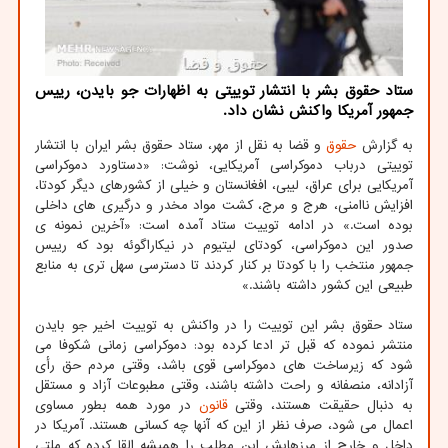
ستاد حقوق بشر با انتشار توییتی به اظهارات جو بایدن، رییس
جمهور آمریکا واکنش نشان داد.
به گزارش
حقوق
و قضا به نقل از مهر، ستاد حقوق بشر ایران با انتشار
توییتی درباب دموکراسی آمریکایی، نوشت: «دستاورد دموکراسی
آمریکایی برای عراق، لیبی، افغانستان و خیلی از کشورهای دیگر کودتا،
افزایش ناامنی، هرج و مرج، کشت مواد مخدر و درگیری های داخلی
بوده است.» در ادامه توییت ستاد آمده است: «آخرین نمونه ی
صدور این دموکراسی، کودتای لیتیوم در نیکاراگوئه بود که رییس
جمهور منتخب را با کودتا بر کنار کردند تا دسترسی سهل تری به منابع
طبیعی این کشور داشته باشند.»
ستاد حقوق بشر این توییت را در واکنش به توییت اخیر جو بایدن
منتشر نموده که قبل تر ادعا کرده بود: دموکراسی زمانی شکوفا می
شود که زیرساخت های دموکراسی قوی باشد، وقتی مردم حق رأی
آزادانه، منصفانه و راحت داشته باشند، وقتی مطبوعات آزاد و مستقل
به دنبال حقیقت هستند، وقتی
قانون
در مورد همه بطور مساوی
اعمال می شود، صرف نظر از این که آنها چه کسانی هستند. آمریکا در
داخل و خارج از مرزهایش این مطلب را همیشه القا کرده که ملتی