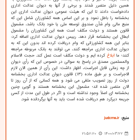
همین دلیل متضرر شدند و برخی از آنها به دیوان عدالت اداری
دادخواست دادند تا این که هیئت عمومی دیوان عدالت اداری این
بخشنامه را باطل نمود و بر این اساس همه کشاورزان شامل این که
منبع مالی وام شأن صندوق توسعه ملی یا خود بانک باشد، مشمول
قانون هستند و دولت مکلف است همه این کشاورزان را مشمول
ابطال این بخشنامه قرار دهد. رییس دیوان عدالت اداری اضافه کرد:
بنابر این همه کشاورزانی که وام دریافت کرده اند بدون این که به
دیوان عدالت اداری مراجعه کنند، می توانند به بانک مربوطه مراجعه
کنند؛ ما
ابلاغ
کرده ایم و دولت مکلف است عمل کند. حجت الاسلام
والمسلمین مصدق در پاسخ به سوالی در خصوص این که رأی دیوان
از چه زمانی قابل اجراست، اظهار داشت: این رأی از همین الان لازم
الاجراست و بر طبق ماده (۱۳) قانون دیوان عدالت اداری بخشنامه
دولت از روز تصویب ملغی می شود و همه کسانی که از آن روز تا
الان متضرر شده اند؛ مشمول این بخشنامه هستند و گویی چنین
بخشنامه ای اصلاً وجود نداشته است و اگر در طول این مدت از کسی
جریمه دیرکرد هم دریافت شده است باید به آنها برگردانده شود.
منبع:
judcms.ir
21:52:20
1400/03/22