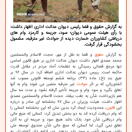
به گزارش حقوق و قضا رئیس دیوان عدالت اداری اظهار داشت:
با رأی هیئت عمومی دیوان؛ سود، جریمه و کارمزد وام های
دریافتی کشاورزان خسارت دیده از حوادث غیر مترقبه، مشمول
بخشودگی قرار گرفت.
به گزارش
حقوق
و قضا به نقل از مهر، حجت الاسلام والمسلمین
محمد مصدق اظهار داشت: دیوان عدالت اداری بر طبق قانون اساسی
تنها مرجع قضائی رسیدگی به تظلمات آحاد مردم در مقابل قدرت
حاکمه است. رییس دیوان عدالت اداری اضافه کرد: در سال ۹۶ بر
طبق بند (خ) ماده (۳۳) برنامه ششم توسعه قانونی مصوب شد
کشاورزانی که بر اثر
حوادث
غیر مترقبه متضرر می شوند وام به آنها
تعلق بگیرد و سود وام و جریمه تأخیر گرفته نشود و مدت سه سال
هم بازپرداخت شأن به عقب بیفتد. حجت الاسلام والمسلمین مصدق
اظهار داشت: هیئت وزیران در سال ۹۷ بخشنامه ای صادر و درباره
این
قانون
، محدودیت ایجاد کرد بدین سان که این بخشنامه کسانی را
که وام دریافت کرده اند به دو بخش تبدیل کرد؛ کسانی که منبع مالی
وام دریافتی شأن خود بانک باشد هیچ سود و جریمه ای به آنان
تعلق نمی گیرد، اما کسانی که منبع مالی شأن صندوق توسعه ملی
باشد، جریمه تأخیر و سود باید بدهند. وی ادامه داد: کشاورزان به