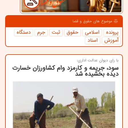
موضوع های حقوق و قضا
پرونده
اسلامی
حقوق
ثبت
جرم
دستگاه
آموزش
اسناد
با رای دیوان عدالت اداری:
سود، جریمه و كارمزد وام كشاورزان خسارت
دیده بخشیده شد