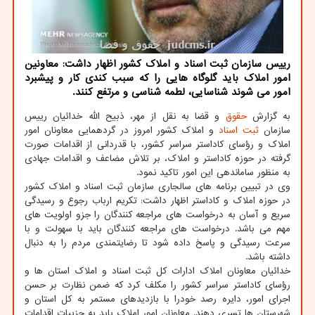
رییس سازمان ثبت اسناد و املاک کشور اظهار داشت: معاونین
امور املاک باید گلوگاه هایی را که سبب کندی کار و پیشبرد
امور می شوند شناسایی، لطمه شناسی و مرتفع کنند.
به گزارش
حقوق
و قضا به نقل از مهر، ذبیح الله خدائیان رییس
سازمان
ثبت
اسناد
و املاک کشور امروز در گردهمایی معاونان امور
املاک و رؤسای کاداستر سراسر کشور، با قدردانی از اقدامات صورت
گرفته در حوزه کاداستر و املاک، بر تلاش مضاعف و اقدامات جهادی
به منظور ساماندهی این امور تاکید نمود.
وی در تبیین برنامه های سالجاری سازمان ثبت اسناد و املاک کشور
در حوزه املاک و کاداستر اظهار داشت: تکریم ارباب رجوع و رسیدگی
سریع و آسان به درخواست های مراجعه کنندگان را جزو اولویت های
مهم می باشد. درخواست های مراجعه کنندگان باید با سهولت و با
سرعت رسیدگی و پاسخ داده شود تا رضایتمندی مردم را به دنبال
داشته باشد.
خدائیان معاونان املاک ادارات کل ثبت اسناد و املاک استان ها و
رؤسای کاداستر سراسر کشور را مکلف کرد که ضمن نظارت بر حسن
اجرای امور، دایره رصد خودرا با بازدیدهای مستمر به کل استان و
شهرستان ها تسری دهند. معاونان امور املاک باید به جزییات اقدامات