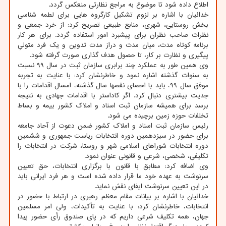
اطلاع داده شود تا موضوع به مراجع نظارتی منعکس گردد.
خدائیان با اشاره بر لزوم تشکیل کارگروه هایی برای لطمه شناسی
بخش روستایی، شهری، منابع طبیعی تصریح کرد: از خرد جمعی و
نظرات صاحب نظران برای پیشبرد امور استفاده گردد. برای هر کار
برنامه کوتاه مدت، میان مدت و دراز مدت تدوین و یک فرد متولیِ
پیگیری و نظارت بر کار، تا حصول هدف گذاری صورت گرفته شود.
وی همین طور به عملکرد چند برابری سازمان ثبت در سال ۹۹ نسبت
به سنوات گذشته اشاره نمود و خاطرنشان کرد: با عنایت به تجربه
موفق سال ۹۹، باید با احصای نقصها سال گذشته، امسال اقدامات را با
جدیت بیشتری دنبال کرد. اگر کاداستر با اقدامات جهادی به نتیجه
برسد برای همیشه سازمان ثبت اسناد و املاک کشور بیمه و بساط
تخلفات حوزه زمین برچیده می شود.
رئیس سازمان ثبت اسناد و املاک کشور ضمن دعوت از آحاد جامعه
برای حضور در سیزدهمین دوره انتخابات ریاست جمهوری و ششمین
دوره انتخابات شوراهای اسلامی شهر و روستا، شرکت در انتخابات را
تکلیفی، شخصی، شرعی و قانونی عنوان نمود.
وی اضافه کرد: مطابق با قانون با برگزاری انتخابات، حق تعیین
سرنوشت به عهده خود ما قرار داده شده است و هر فرد ایرانی باید
در این تعیین سرنوشت ایفای نقش نماید.
خدائیان با اشاره بر بیانات مقام معظم رهبری در ارتباط با حضور در
انتخابات، خاطرنشان کرد: با عنایت به تأکیدات، ولی امر مسلمین
جهان، همه تکلیف شرعی داریم که در پای صندوق رأی حضور پیدا