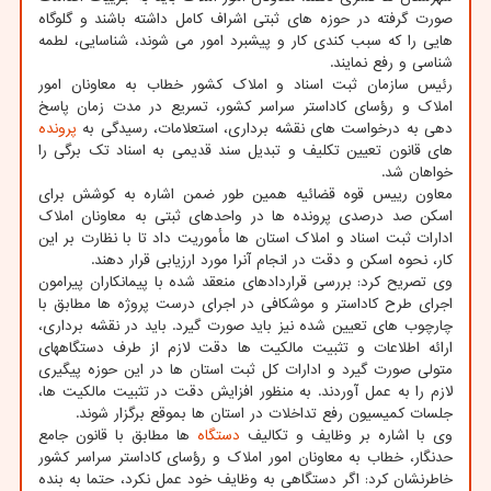
صورت گرفته در حوزه های ثبتی اشراف کامل داشته باشند و گلوگاه
هایی را که سبب کندی کار و پیشبرد امور می شوند، شناسایی، لطمه
شناسی و رفع نمایند.
رئیس سازمان ثبت اسناد و املاک کشور خطاب به معاونان امور
املاک و رؤسای کاداستر سراسر کشور، تسریع در مدت زمان پاسخ
دهی به درخواست های نقشه برداری، استعلامات، رسیدگی به
پرونده
های قانون تعیین تکلیف و تبدیل سند قدیمی به اسناد تک برگی را
خواهان شد.
معاون رییس قوه قضائیه همین طور ضمن اشاره به کوشش برای
اسکن صد درصدی پرونده ها در واحدهای ثبتی به معاونان املاک
ادارات ثبت اسناد و املاک استان ها مأموریت داد تا با نظارت بر این
کار، نحوه اسکن و دقت در انجام آنرا مورد ارزیابی قرار دهند.
وی تصریح کرد: بررسی قراردادهای منعقد شده با پیمانکاران پیرامون
اجرای طرح کاداستر و موشکافی در اجرای درست پروژه ها مطابق با
چارچوب های تعیین شده نیز باید صورت گیرد. باید در نقشه برداری،
ارائه اطلاعات و تثبیت مالکیت ها دقت لازم از طرف دستگاههای
متولی صورت گیرد و ادارات کل ثبت استان ها در این حوزه پیگیری
لازم را به عمل آوردند. به منظور افزایش دقت در تثبیت مالکیت ها،
جلسات کمیسیون رفع تداخلات در استان ها بموقع برگزار شوند.
وی با اشاره بر وظایف و تکالیف
دستگاه
ها مطابق با قانون جامع
حدنگار، خطاب به معاونان امور املاک و رؤسای کاداستر سراسر کشور
خاطرنشان کرد: اگر دستگاهی به وظایف خود عمل نکرد، حتما به بنده