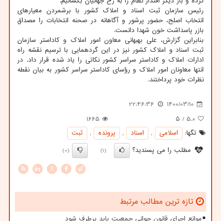
کرده و بار دیگر اقتدار نظام را به رخ جهانیان بکشانیم.
رئیس سازمان ثبت اسناد و املاک کشور با برشمردن معیارهای
انتخاب اصلح، حضور پرشور و آگاهانه در صحنه انتخابات را مصداق
بازر پاسداشت خون شهدا دانست.
بنابراین گزارش، علی بهبهانی معاون امور املاک و کاداستر سازمان
ثبت اسناد و املاک کشور نیز در این گردهمایی با ترسیم نقشه راه
ادارات املاک و کاداستر سراسر کشور نکاتی را یاد شده قرار داد. در
انتها معاونان امور املاک و رؤسای کاداستر سراسر کشور به بیان نقطه
نظرات خود پرداختند.
22:46:36
1400/03/10
1665
/ ۵
5.0
تگها:
اسلامی
,
اسناد
,
پرونده
,
ثبت
مطلب را می پسندید؟
(0)
(1)
X
تازه ترین مطالب مرتبط
موانع اجرای قانون جوانی جمعیت باید برطرف شود