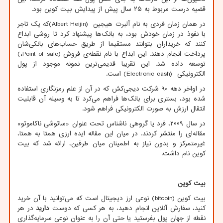
قضیه درست مربوط به ۲۵ سال پیش از پیدایش بیت کوین بود.
در همان زمان فردی به نام آلبرت هیجین
(Albert Heijin)
که یک تاجر
با نفوذ در زمان خودش بود، به بانک‌ها پیشنهاد کرد تا روشی ابداع
کنند که خریداران بتوانند مستقیما از طریق حساب‌های بانکی‌شان
پرداخت انجام دهند. این ابداع با نام نقطه‌ی فروش
Point of sale)
،
(
توسعه داده شد. این تقریبا قدیمی‌ترین نمونه موجود از پول
الکترونیکی
(Electronic cash)
است.
در اواخر دهه 90 شرکت دیجی‌کش که در آن از علم رمزنگاری استفاده
شده بود، بستری برای بانک‌ها فراهم می‌کرد تا به وسیله آن قابلیت
انتقال ارزش به صورت الکترونیکی فراهم شود.
در سال ۲۰۰۹، فرد یا گروهی ناشناس تحت عنوان «ساتوشی ناکاموتو»
مقاله‌ای را منتشر کردند. در میان این مقاله ایده ارزی همتا به همتا،
غیرمتمرکز و بدون نیاز به اطمینان میان طرفین، ارائه شد که بیت
کوین نام داشت.
بیت کوین
بیت کوین
(bitcoin)
نوعی ارز دیجیتال است که می‌توانید با آن خرید
کنید، سفارش‌ آنلاین انجام دهید، به هر کسی که دوست
دارید
در هر
نقطه از جهان پول بفرستید یا حتی آن را به عنوان نوعی سرمایه‌گذاری