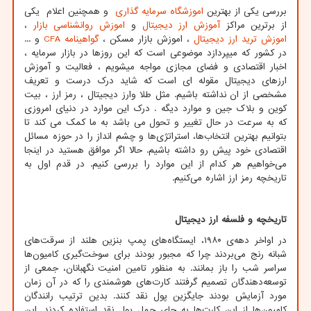
بررسی یکی از بهترین
اموزشگاه سرمایه گذاری
و همچنین اعلام یکی
از برترین مراکز
آموزش ارز دیجیتال
و
اموزش روانشناسی بازار
،
اموزش ترید ارز دیجیتال
، اموزش بازار مسکن ،
گواهینامه
CFA
و ...
در کشور که میپردازد موضوعی است که این روزها در بازار سرمایه ،
اخبار اقتصادی و فضای مجازی مواجه میشویم ، فعالیت و آموزش
ارزهای دیجیتال مقوله ای است که شاید درک درست و تعریف
مشخصی از ان نداشته باشیم. مثل طلا وارز دیجیتال ، رمز ارز ، بیت
کوین و بلاک جین و موارد دیگه . درک این موارد در دنیای امروزی
که به سرعت در حال تغییر و تحول می باشد به ما کمک می کند تا
بتوانیم بهترین انتخاب‌ها، استراتژی‌ها و چشم انداز را در حوزه مسائل
اقتصادی خود پیش رو داشته باشیم. حالا اگر موافق هستید در اینجا
می‌خواهیم هر کدام از این موارد را بررسی کنیم. در قدم اول به
تاریخچه رمز ارز اشاره می‌کنیم.
تاریخچه و فلسفه ارز دیجیتال
در اواخر دهه‌ی ۱۹۸۰، ایستگاه‌های پمپ بنزین هلند از سرقت‌های
شبانه رنج می‌بردند چرا که مجبور بودند برای سوخت‌گیری کامیون‌ها
سراسر شب را باز بمانند. به منظور تامین امنیت نگهبانان، جمعی از
توسعه‌دهندگان تصمیم گرفتند کارت‌های هوشمندی را که در آن زمان
مورد آزمایش بودند جایگزین پول نقد کنند. بدین ترتیب رانندگان
کامیون‌ها از این کارت‌ها به جای حمل پول نقد استفاده کردند. این