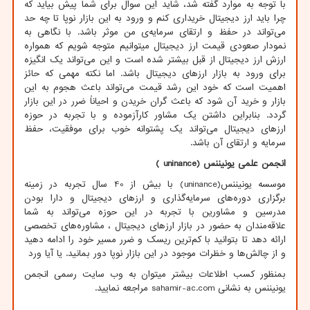
با توجه به موارد گفته شد، شاید این سوال برای شما پیش بیاید که
چرا باید ارز دیجیتال خریداری کنم و ورود به این بازار نوپا تا چه حد
می‌تواند در حفظ و ارتقای سرمایه‌ی من موثر باشد. با نگاهی به
نمودار صعودی قیمت ارز دیجیتال میتوانیم متوجه شویم که همواره
ارزش ارز دیجیتال از قبل بیشتر شده است و این می‌تواند یک انگیزه
برای ورود به بازار ارزهای دیجیتال باشد. اما نکته مهمی ‌که حائز
اهمیت است که خود این رشد قیمت می‌تواند باعث هجوم به این
بازار و خرید آن شود که باعث گران خریدن و احیاناً ضرر در این بازار
گردد. بنابراین داشتن یک مشاور کارآزموده و با تجربه در حوزه
ارزهای دیجیتال می‌تواند یک پشتوانه خوب برای موفقیت، حفظ
سرمایه و ارتقای آن باشد.
انجمن علمی یونیننس (
( uninance
موسسه یونیننس(
uninance
) با بیش از 40 سال تجربه در زمینه
برگزاری دوره‌های سرمایه‌گذاری و ارزهای دیجیتال و دارا بودن
مدرسین و مشاورین با تجربه در این حوزه می‌تواند به شما
علاقه‌مندان به حضور در بازار ارزهای دیجیتال ، مشاوره‌های تخصصی
ارائه دهد تا بتوانید با کم‌ترین ریسک و ضرر مسیر خود را ادامه دهید
و از چالش‌ها و خظرات موجود در این بازار نوپا دور بمانید. یا آیا ورد
بمنظور کسب اطلاعات بیشتر میتوان به وب سایت رسمی انجمن
یونیننس به نشانی
sahamir-ac.com
مراجعه نمایید.