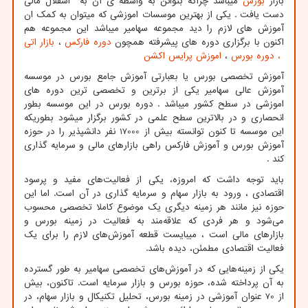
بازار
بورس
میباشد چراکه بتوانن به واسطه ی آن به اسقلال مالی
دست یافت . یکی از بهترین موسسات اموزشی که میتوان به کمک ان
آموزش های لازم را دید مجموعه سهامیر میباشد این مجموعه هم
اکنون با برگزاری دوره های پیشرفته همچون
دوره فارکس
،
بازار اتی
، دوره بورس
،
اموزش پرایس اکشن
آموزش تخصصی بورس یا بعبارتی آموزش جامع بورس در موسسه
آموزش عالی سهامیر یکی از برترین و تخصصی ترین دوره های
اموزشی در سطح کشور میباشد . دوره بورس در این موسسه بطور
انحصاری و در بالاترین سطح علمی در کشور برگزار میشود بطوریکه
این موسسه تا کنون توانسته بیش از 17000 نفر دانشپذیر را در حوزه
آموزش بورس و آموزش فارکس راهی بازارهای مالی و سرمایه گذاری
کند .
باید توجه داشت که امروزه، یکی از فعالیت‌های مفید و پرسود
اقتصادی ، ورود به بازار سهام و سرمایه گذاری در آن است. اما این
حوزه نیز مانند هر زمینه دیگری یک موضوع کاملا تخصصی محسوب
می‌‌شود و هر فردی که علاقه‌‌مند به فعالیت در زمینه بورس و
بازارهای مالی است ، میبایست قطعه آموزش‌های لازم را برای یک
فعالیت اقتصادی مطمئن، دیده باشد.
یکی از زمینه‌‌هایی که در آموزش‌های تخصصی سهامیر به طور گسترده
به آن پرداخته شده، حوزه بورس و بازار سرمایه است. تاکنون، بیش
از 70 عنوان آموزشی در زمینه بورس، تحلیل تکنیکال و بازار سهام، در