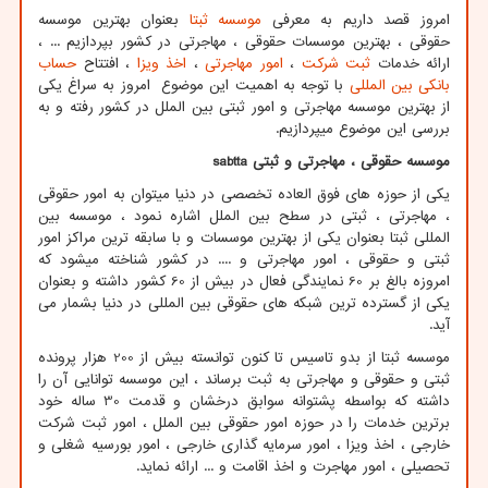
امروز قصد داریم به معرفی
موسسه ثبتا
بعنوان بهترین موسسه
حقوقی ، بهترین موسسات حقوقی ، مهاجرتی در کشور بپردازیم ... ،
ارائه خدمات
ثبت شرکت
،
امور مهاجرتی
،
اخذ ویزا
، افتتاح
حساب
بانکی بین المللی
با توجه به اهمیت این موضوع امروز به سراغ یکی
از بهترین موسسه مهاجرتی و امور ثبتی بین الملل در کشور رفته و به
بررسی این موضوع میپردازیم.
موسسه حقوقی ، مهاجرتی و ثبتی
sabtta
یکی از حوزه های فوق العاده تخصصی در دنیا میتوان به امور حقوقی
، مهاجرتی ، ثبتی در سطح بین الملل اشاره نمود ، موسسه بین
المللی ثبتا بعنوان یکی از بهترین موسسات و با سابقه ترین مراکز امور
ثبتی و حقوقی ، امور مهاجرتی و .... در کشور شناخته میشود که
امروزه بالغ بر 60 نمایندگی فعال در بیش از 60 کشور داشته و بعنوان
یکی از گسترده ترین شبکه های حقوقی بین المللی در دنیا بشمار می
آید.
موسسه ثبتا از بدو تاسیس تا کنون توانسته بیش از 200 هزار پرونده
ثبتی و حقوقی و مهاجرتی به ثبت برساند ، این موسسه توانایی آن را
داشته که بواسطه پشتوانه سوابق درخشان و قدمت 30 ساله خود
برترین خدمات را در حوزه امور حقوقی بین الملل ، امور ثبت شرکت
خارجی ، اخذ ویزا ، امور سرمایه گذاری خارجی ، امور بورسیه شغلی و
تحصیلی ، امور مهاجرت و اخذ اقامت و ... ارائه نماید.