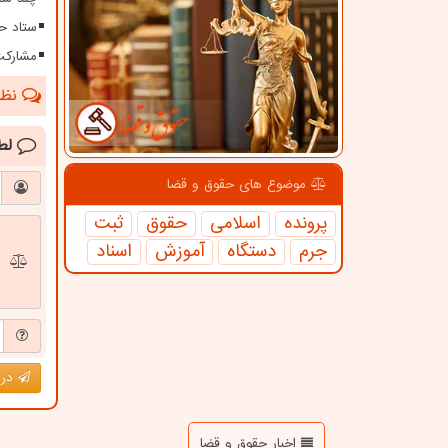
ستاد ح
مشارکت ستاد
نظرا
لط
موضوع های حقوق و قضا
پرونده
اسلامی
حقوق
ثبت
جرم
دستگاه
آموزش
اسناد
درج
اخبار حقوق و قضا