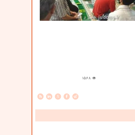
1568
X