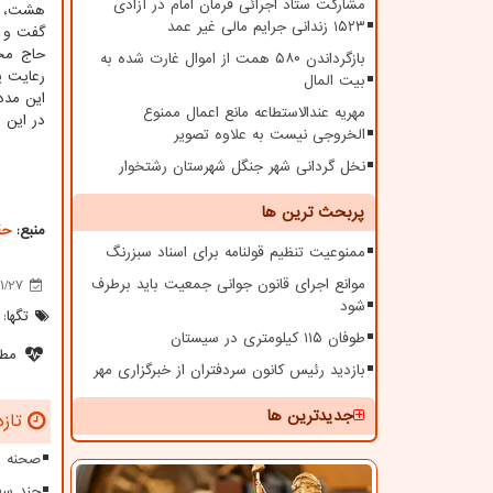
مشارکت ستاد اجرائی فرمان امام در آزادی
هشت، بع
۱۵۲۳ زندانی جرایم مالی غیر عمد
گفت و گ
حاج محم
بازگرداندن ۵۸۰ همت از اموال غارت شده به
رعایت پر
بیت المال
این مدد
مهریه عندالاستطاعه مانع اعمال ممنوع
در این 
الخروجی نیست به علاوه تصویر
نخل گردانی شهر جنگل شهرستان رشتخوار
پربحث ترین ها
منبع:
حق
ممنوعیت تنظیم قولنامه برای اسناد سبزرنگ
موانع اجرای قانون جوانی جمعیت باید برطرف
1/27
شود
تگها:
طوفان ۱۱۵ کیلومتری در سیستان
مطل
بازدید رئیس کانون سردفتران از خبرگزاری مهر
جدیدترین ها
تازه
صحنه س
چند سف