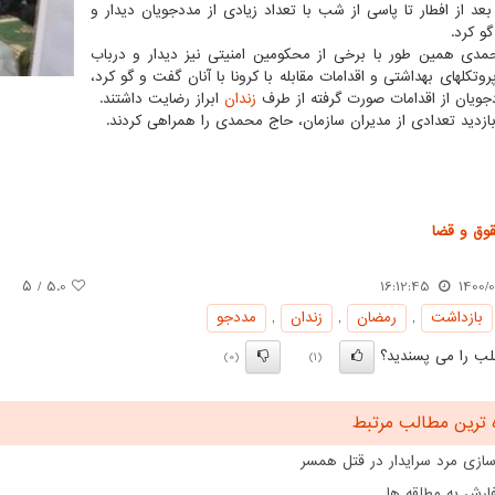
د از افطار تا پاسی از شب با تعداد زیادی از مددجویان دیدار و
و کرد.
دی همین طور با برخی از محکومین امنیتی نیز دیدار و درباب
وتکلهای بهداشتی و اقدامات مقابله با کرونا با آنان گفت و گو کرد،
جویان از اقدامات صورت گرفته از طرف
زندان
ابراز رضایت داشتند.
بازدید تعدادی از مدیران سازمان، حاج محمدی را همراهی کردند.
وق و قضا
/ ۵
5.0
16:12:45
1400/0
بازداشت
,
رمضان
,
زندان
,
مددجو
ب را می پسندید؟
(0)
(1)
 ترین مطالب مرتبط
ازی مرد سرایدار در قتل همسر
ارش به مطلقه ها