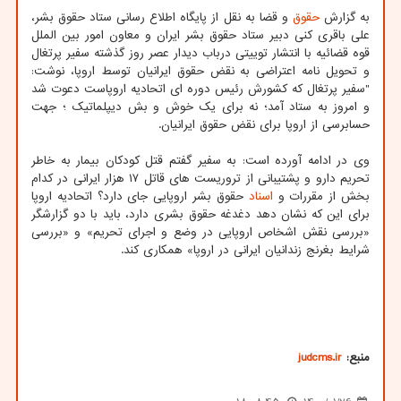
به گزارش
حقوق
و قضا به نقل از پایگاه اطلاع رسانی ستاد حقوق بشر،
علی باقری کنی دبیر ستاد حقوق بشر ایران و معاون امور بین الملل
قوه قضائیه با انتشار توییتی درباب دیدار عصر روز گذشته سفیر پرتغال
و تحویل نامه اعتراضی به نقض حقوق ایرانیان توسط اروپا، نوشت:
"سفیر پرتغال که کشورش رئیس دوره ای اتحادیه اروپاست دعوت شد
و امروز به ستاد آمد؛ نه برای یک خوش و بش دیپلماتیک ؛ جهت
حسابرسی از اروپا برای نقض حقوق ایرانیان.
وی در ادامه آورده است: به سفیر گفتم قتل کودکان بیمار به خاطر
تحریم دارو و پشتیبانی از تروریست های قاتل ۱۷ هزار ایرانی در کدام
بخش از مقررات و
اسناد
حقوق بشر اروپایی جای دارد؟ اتحادیه اروپا
برای این که نشان دهد دغدغه حقوق بشری دارد، باید با دو گزارشگر
«بررسی نقش اشخاص اروپایی در وضع و اجرای تحریم» و «بررسی
شرایط بغرنج زندانیان ایرانی در اروپا» همکاری کند.
منبع:
judcms.ir