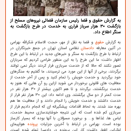
به گزارش حقوق و قضا رئیس سازمان قضائی نیروهای مسلح از
بازگشت ۳۰ هزار سرباز فراری به خدمت در طرح بازگشت به
سنگر اطلاع داد.
به گزارش
حقوق
و قضا به نقل از مهر، حجت الاسلام شکرالله بهرامی
در آئین معارفه
دادستان
نظامی استان تهران در جمع خبرنگاران در
ارتباط با طرح بازگشت به سنگر و خبرهای جدید در ارتباط با این طرح
اظهار داشت: ما این طرح را به این منظور طراحی کردیم که سربازان
تصور نکنند که حالا که از خدمت سربازی فرار کردند دیگر نمی توانند
برگردند، برخی از آنها از این مورد می ترسیدند، ما گفتیم به سنگرهای
خود برگردید و خدمت خویش را تمام کنید و پس از آخر خدمت از
معافیت های قانونی برخوردار می شوید ازاین رو آن هایی که هنوز به
خدمت برنگشتند، برگردند و تا هم اکنون بیشتر از ۳۰ هزار نفر در
مدت کمتر از دو سال برگشتند. وی ادامه داد: این ۳۰ هزار نفر فرار از
خدمت داشتند و خدمت خویش را انجام دادند و از معافیت ها هم
بهره مند شدند. به لحاظ اقدامات پیشگیرانه ای که انجام دادیم فرار از
سربازی کم شده است که این نتیجه خوشایندسازی محیط خدمت،
لباس ها، غذاها و… و برخورد مسؤلان با آنها بوده که بسیار کارساز
بوده است. بهرامی در ارتباط با آخرین جزئیات
پرونده
هواپیمای
اوکراین اظهار داشت: کار این پرونده در دادسرا تمام شده است،