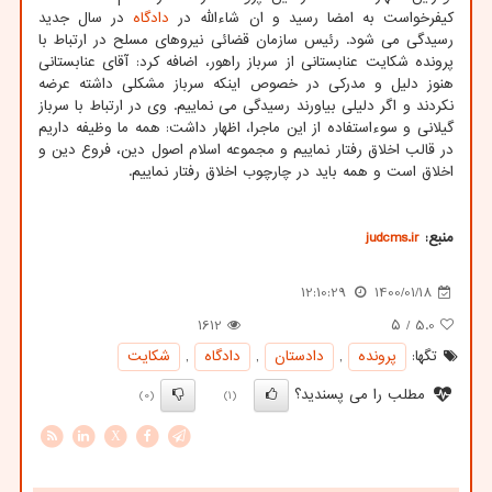
کیفرخواست به امضا رسید و ان شاءالله در
دادگاه
در سال جدید
رسیدگی می شود. رئیس سازمان قضائی نیروهای مسلح در ارتباط با
پرونده شکایت عنابستانی از سرباز راهور، اضافه کرد: آقای عنابستانی
هنوز دلیل و مدرکی در خصوص اینکه سرباز مشکلی داشته عرضه
نکردند و اگر دلیلی بیاورند رسیدگی می نماییم. وی در ارتباط با سرباز
گیلانی و سوءاستفاده از این ماجرا، اظهار داشت: همه ما وظیفه داریم
در قالب اخلاق رفتار نماییم و مجموعه اسلام اصول دین، فروع دین و
اخلاق است و همه باید در چارچوب اخلاق رفتار نماییم.
منبع:
judcms.ir
12:10:29
1400/01/18
1612
/ ۵
5.0
تگها:
پرونده
,
دادستان
,
دادگاه
,
شكایت
مطلب را می پسندید؟
(0)
(1)
X