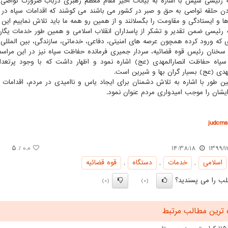
ه رئیسی سپس با اشاره به بیانات اخیر مقام معظم رهبری درباب ضرورت تواصی 
ن حلقه تواصی به حق و صبر در کشور می باشند می کوشند که اقدامات سپاه در 
 و ایستادگی و مقاومت را بگسلانند و از همین رو همه ما باید تلاش نماییم این
ه رئیسی ضمن تقدیر و تشکر از پاسداران انقلاب اسلامی و همین طور خدمات یگا
 که ورود کرده همچون عرصه های امنیتی، دفاعی، خدماتی، سازندگی، بین الملل
سخنان رئیس قوه قضائیه، سردار جمیری فرمانده حفاظت سپاه نیز در این مراسم
پاه حفاظت انصارالمهدی (عج) اشاره نمود و اظهار داشت که با وجود پرتعد
مهدی (عج) بسیار گران بها و شیرین است.
 طور با اشاره به تلاش دشمنان برای ایجاد یاس و ناامیدی در مردم، اقداما
ایشان را موجب امیدواری مردم عنوان نمود.
judcms.
/ ۵
0.0
14:38:18
1399/1
اسلامی
,
خدمات
,
دستگاه
,
قوه قضائیه
ب را می پسندید؟
(0)
(0)
 ترین مطالب مرتبط