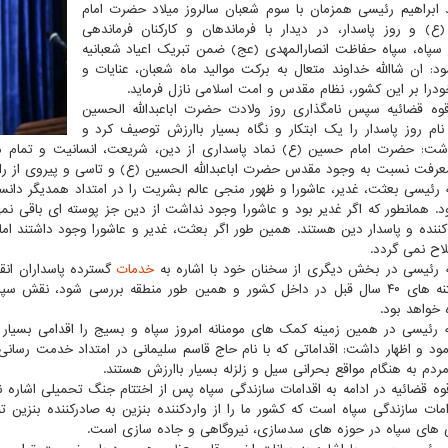
د ابراهیم رئیسی همزمان با سوم شعبان سالروز میلاد حضرت امام
) و روز پاسدار، در دیدار با فرماندهان و کارکنان فرماندهی
پاه، سپاه حفاظت انصارالمهدی (عج) ضمن تبریک اعیاد شعبانیه
مود: ان شاالله خداوند متعال به برکت موالید ماه شعبان، عنایات و
ودرا بر این کشور، نظام مقدس و امت اسلامی نازل فرماید.
ه قضائیه سپس نامگذاری روز ولادت حضرت اباعبدالله الحسین
نام روز پاسدار را یک ابتکار و نگاه بسیار باارزش توصیف کرد و
اشت: حضرت امام حسین (ع) نماد پاسداری از دین، شریعت، انسانیت و تمام مظ
فت نسبت به وجود مقدس حضرت اباعبدالله الحسین (ع) و تاسی و پیروی از راه 
ه رئیسی بعثت، غدیر، عاشورا و ظهور منجی عالم بشریت را در امتداد همدیگر دا
ود. همانطور که اگر غدیر بود و عاشورا وجود نداشت از دین جز پوسته ای باقی نمی 
ننده و پاسدار دین هستند. همین طور اگر بعثت، غدیر و عاشورا وجود داشتند 
لاح نمی گردد.
ه رئیسی در بخش دیگری از سخنان خود با اشاره به
خدمات
ها و فتنه های ۴۰ سال قبل در داخل کشور و همین طور منطقه بررسی شود، نق
خواهد بود.
ه رئیسی در همین زمینه کمک های مومنانه امروز سپاه و بسیج را اقدامی بسیار
مود و اظهار داشت: اقداماتی که با نام حاج قاسم سلیمانی در امتداد خدمت رس
مردم به هنگام مواقع بحرانی سیل و زلزله بسیار باارزش هستند.
ه قضائیه در ادامه به اقدامات سازندگی سپاه پس از اختتام جنگ تحمیلی اشاره 
دامات سازندگی سپاه است که کشور ما را از واردکننده بنزین به صادرکننده بنزین 
 های سپاه در حوزه های سدسازی، نیروگاهی و جاده سازی است.