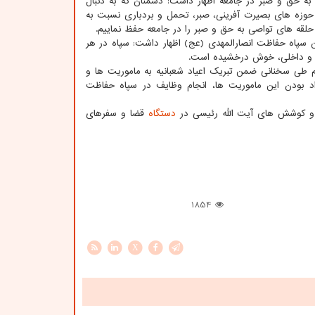
به حق و صبر در جامعه اظهار داشت: دشمنان که به دنبال
حوزه های بصیرت آفرینی، صبر، تحمل و بردباری نسبت به
 حلقه های تواصی به حق و صبر را در جامعه حفظ نماییم.
ن سپاه حفاظت انصارالمهدی (عج) اظهار داشت: سپاه در هر
ی و داخلی، خوش درخشیده است.
 طی سخنانی ضمن تبریک اعیاد شعبانیه به ماموریت ها و
اد بودن این ماموریت ها، انجام وظایف در سپاه حفاظت
ت و کوشش های آیت الله رئیسی در
دستگاه
قضا و سفرهای
1854
X