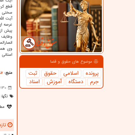
آیت الل
قطع کرد
سختی ها
آیت الل
عرصه ای
پیش از 
وظایف س
انصارال
وی همین
استانی 
موضوع های حقوق و قضا
پرونده
اسلامی
حقوق
ثبت
منبع:
ir
جرم
دستگاه
آموزش
اسناد
2/30
تگها:
مطل
تازه