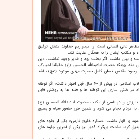
اهر عالی انسانی است و امیدواریم خداوند متعال توفیق
و مکتب ایشان را به همگان عنایت کند.
نست و بیان داشت: اگر بعثت بود و غدیر وجود نداشت، دین
ماند چونکه حضرت اباعبدالله الحسین (ع) حقیقتاً احیاءگر،
اما وجود مقدس انسان کامل حضرت مهدی موعود (عج) نباشد
گسترده پاسداران انقلاب اسلامی در بیش از ۴۰ سال قبل اظهار داشت: اگر توطئه
ش سپاه در خنثی سازی این توطئه ها و فتنه ها به روشنی قابل
 باارزش و در تاسی از مکتب حضرت اباعبدالله الحسین (ع)
انی به مردم انجام می شود و همین طور حضور سپاه و بسیج
نمود و اظهار داشت: «ستاره خلیج فارس» یکی از جلوه های
تبدیل کرد. ساخت بزرگراه غدیر نیز یکی از آخرین جلوه های