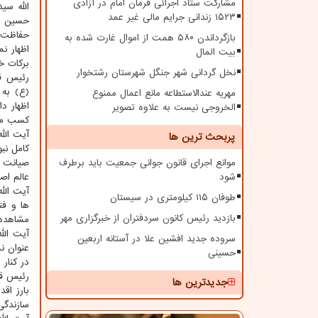
مشارکت ستاد اجرائی فرمان امام در آزادی
الله سی
۱۵۲۳ زندانی جرایم مالی غیر عمد
حسین (ع
حفاظت س
بازگرداندن ۵۸۰ همت از اموال غارت شده به
اظهار ن
بیت المال
برکات خ
نخل گردانی شهر جنگل شهرستان رشتخوار
رئیس قو
(ع) به 
مهریه عندالاستطاعه مانع اعمال ممنوع
اظهار د
الخروجی نیست به علاوه تصویر
کسب معر
آیت الل
پربحث ترین ها
کامل نب
موانع اجرای قانون جوانی جمعیت باید برطرف
صیانت ک
شود
عالم اص
آیت الل
طوفان ۱۱۵ کیلومتری در سیستان
بازدید رئیس کانون سردفتران از خبرگزاری مهر
مشاهده 
آیت الل
سروده جدید افشین علا در آستانه اربعین
عنوان ن
حسینی
در کنار 
رئیس قو
جدیدترین ها
بارز اق
سازندگی