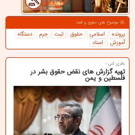
موضوع های حقوق و قضا
پرونده
اسلامی
حقوق
ثبت
جرم
دستگاه
آموزش
اسناد
باقری كنی ؛
تهیه گزارش های نقض حقوق بشر در
فلسطین و یمن