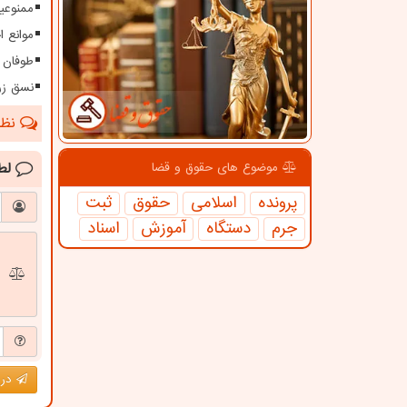
ممنوعیت
موانع 
طوفان ۱۱۵ کیلومتری در سیستا
نسق زر
نظرا
لط
موضوع های حقوق و قضا
پرونده
اسلامی
حقوق
ثبت
جرم
دستگاه
آموزش
اسناد
درج