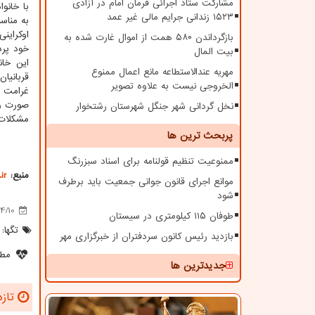
مشارکت ستاد اجرائی فرمان امام در آزادی
با خانوا
۱۵۲۳ زندانی جرایم مالی غیر عمد
اوکراین
بازگرداندن ۵۸۰ همت از اموال غارت شده به
خود پرد
بیت المال
این خانواده‎ها رفع و ای
مهریه عندالاستطاعه مانع اعمال ممنوع
قربانیا
الخروجی نیست به علاوه تصویر
غرامت ب
صورت وی
نخل گردانی شهر جنگل شهرستان رشتخوار
مشکلات 
پربحث ترین ها
ممنوعیت تنظیم قولنامه برای اسناد سبزرنگ
منبع:
ir
موانع اجرای قانون جوانی جمعیت باید برطرف
شود
4/10
طوفان ۱۱۵ کیلومتری در سیستان
تگها:
بازدید رئیس کانون سردفتران از خبرگزاری مهر
مطل
جدیدترین ها
تازه