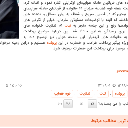
ده های قربانیان حادثه هواپیمای اوکراینی اشاره نمود و اضافه کرد:
به مناسبت هفته قوه قضاییه میزبان ۴۱ خانواده از قربانیان حادثه هواپیمای
ی بودیم که در فضایی صریح و شفاف به بیان مسائل و دغدغه های
اختند که البته با توضیحات مسئولان سازمان، خیلی از نگرانی های
ن جلسه منجر به
ثبت
۸۱ شکایت خانواده های
ن برای رسیدگی به این حادثه شد. وی درباره موضوع پرداخت
ه خانواده های قربانیان این سانحه هوایی نیز توضیح داد: به
ژه پیگیر پرداخت غرامت و خسارت در این
پرونده
هستیم و دراین زمینه درخواس
موجود برای پرداخت این خسارات برطرف شود.
judcms.
/ ۵
5.0
13:29:01
1399/0
پرونده
,
ثبت
,
شكایت
,
قوه قضاییه
ب را می پسندید؟
(0)
(1)
 ترین مطالب مرتبط