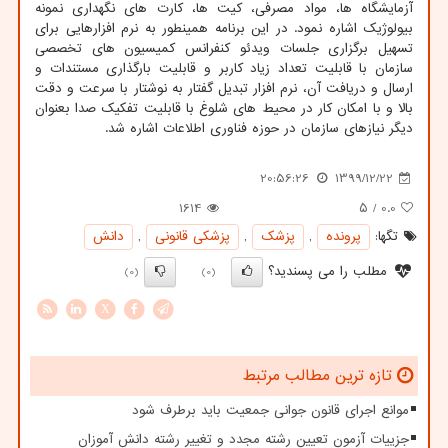
آزمایشگاه ها، مواد مصرفی، کیت ها، کارت های نگهداری نمونه
بیولوژیک اشاره نمود. در این برنامه همینطور به نرم افزارهایی برای
تسهیل برگزاری جلسات ویدئو کنفرانس کمیسیون های تخصصی
سازمان با قابلیت تعداد زیاد کاربر و قابلیت بارگذاری مستندات و
ارسال و دریافت آن، نرم افزار تبدیل گفتار به نوشتار با سرعت و دقت
بالا و با امکان کار در محیط های شلوغ با قابلیت تفکیک صدا بعنوان
دیگر نیازهای سازمان در حوزه فناوری اطلاعات اشاره شد.
20:56:26
1399/12/22
1614
/ ۵
0.0
تگها:
پرونده
,
پزشك
,
پزشكی قانونی
,
دانش
مطلب را می پسندید؟
(0)
(0)
X
تازه ترین مطالب مرتبط
موانع اجرای قانون جوانی جمعیت باید برطرف شود
جزییات آزمون تعیین رشته مجدد و تغییر رشته دانش آموزان