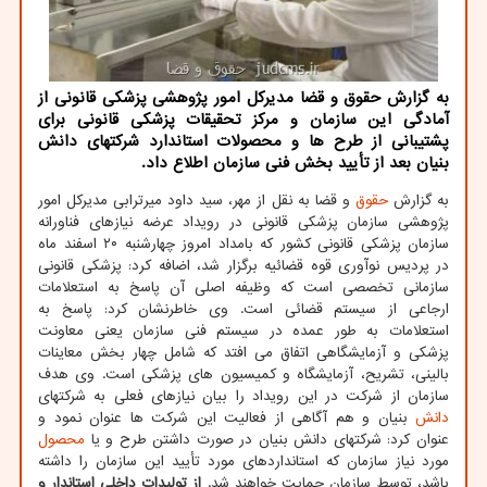
به گزارش حقوق و قضا مدیرکل امور پژوهشی پزشکی قانونی از
آمادگی این سازمان و مرکز تحقیقات پزشکی قانونی برای
پشتیبانی از طرح ها و محصولات استاندارد شرکتهای دانش
بنیان بعد از تأیید بخش فنی سازمان اطلاع داد.
به گزارش
حقوق
و قضا به نقل از مهر، سید داود میرترابی مدیرکل امور
پژوهشی سازمان پزشکی قانونی در رویداد عرضه نیازهای فناورانه
سازمان پزشکی قانونی کشور که بامداد امروز چهارشنبه ۲۰ اسفند ماه
در پردیس نوآوری قوه قضائیه برگزار شد، اضافه کرد: پزشکی قانونی
سازمانی تخصصی است که وظیفه اصلی آن پاسخ به استعلامات
ارجاعی از سیستم قضائی است. وی خاطرنشان کرد: پاسخ به
استعلامات به طور عمده در سیستم فنی سازمان یعنی معاونت
پزشکی و آزمایشگاهی اتفاق می افتد که شامل چهار بخش معاینات
بالینی، تشریح، آزمایشگاه و کمیسیون های پزشکی است. وی هدف
سازمان از شرکت در این رویداد را بیان نیازهای فعلی به شرکتهای
دانش
بنیان و هم آگاهی از فعالیت این شرکت ها عنوان نمود و
عنوان کرد: شرکتهای دانش بنیان در صورت داشتن طرح و یا
محصول
مورد نیاز سازمان که استانداردهای مورد تأیید این سازمان را داشته
باشد، توسط سازمان حمایت خواهند شد.
از تولیدات داخلی استاندار و