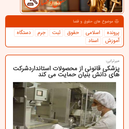
موضوع های حقوق و قضا
پرونده
اسلامی
حقوق
ثبت
جرم
دستگاه
آموزش
اسناد
میرترابی:
پزشكی قانونی از محصولات استانداردشركت
های دانش بنیان حمایت می كند